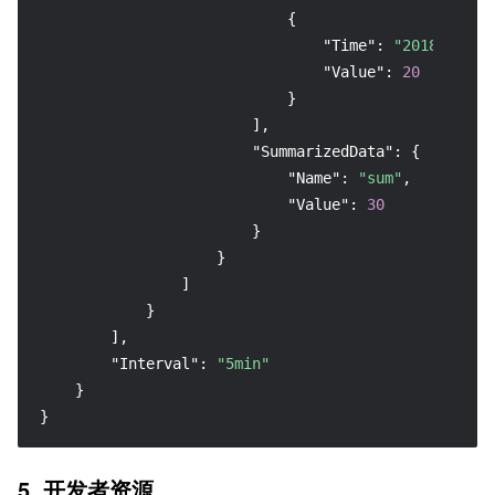
{
"Time"
:
"2018-09-03
"Value"
:
20
}
]
,
"SummarizedData"
:
{
"Name"
:
"sum"
,
"Value"
:
30
}
}
]
}
]
,
"Interval"
:
"5min"
}
}
5. 开发者资源