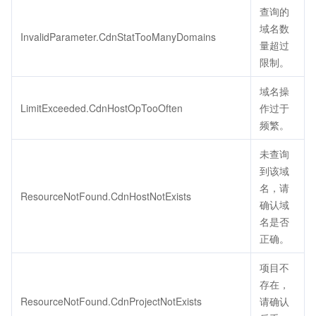
查询的
域名数
InvalidParameter.CdnStatTooManyDomains
量超过
限制。
域名操
LimitExceeded.CdnHostOpTooOften
作过于
频繁。
未查询
到该域
名，请
ResourceNotFound.CdnHostNotExists
确认域
名是否
正确。
项目不
存在，
ResourceNotFound.CdnProjectNotExists
请确认