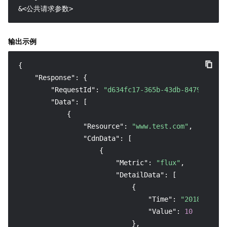
&<公共请求参数>
输出示例
{
"Response"
:
{
"RequestId"
:
"d634fc17-365b-43db-8479-568b8
"Data"
:
[
{
"Resource"
:
"www.test.com"
,
"CdnData"
:
[
{
"Metric"
:
"flux"
,
"DetailData"
:
[
{
"Time"
:
"2018-09-03
"Value"
:
10
}
,