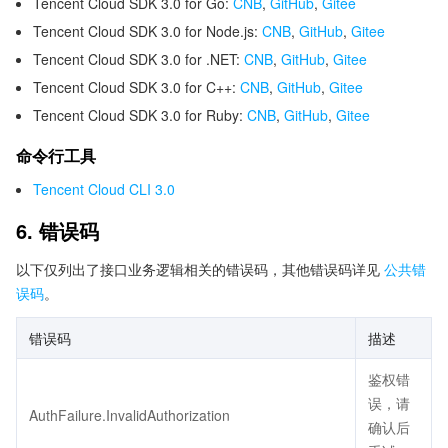
Tencent Cloud SDK 3.0 for Go:
CNB
,
GitHub
,
Gitee
Tencent Cloud SDK 3.0 for Node.js:
CNB
,
GitHub
,
Gitee
Tencent Cloud SDK 3.0 for .NET:
CNB
,
GitHub
,
Gitee
Tencent Cloud SDK 3.0 for C++:
CNB
,
GitHub
,
Gitee
Tencent Cloud SDK 3.0 for Ruby:
CNB
,
GitHub
,
Gitee
命令行工具
Tencent Cloud CLI 3.0
6. 错误码
以下仅列出了接口业务逻辑相关的错误码，其他错误码详见
公共错
误码
。
错误码
描述
鉴权错
误，请
AuthFailure.InvalidAuthorization
确认后