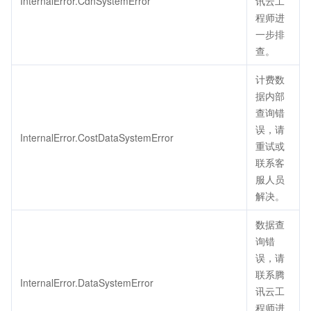
InternalError.CdnSystemError
讯云工
程师进
一步排
查。
计费数
据内部
查询错
误，请
InternalError.CostDataSystemError
重试或
联系客
服人员
解决。
数据查
询错
误，请
联系腾
InternalError.DataSystemError
讯云工
程师进