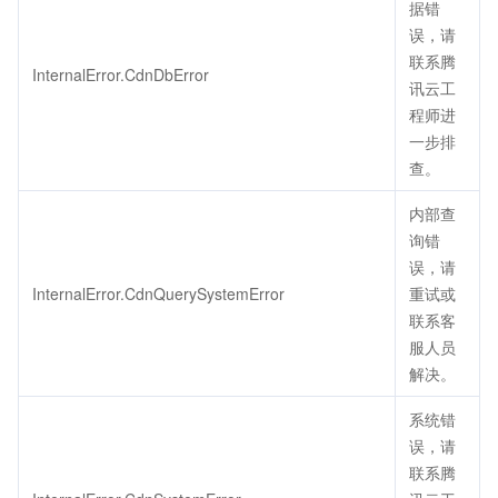
据错
误，请
联系腾
InternalError.CdnDbError
讯云工
程师进
一步排
查。
内部查
询错
误，请
InternalError.CdnQuerySystemError
重试或
联系客
服人员
解决。
系统错
误，请
联系腾