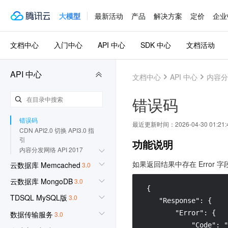
内容管理相关接口
大模型
最新活动
产品
解决方案
定价
企业
实时日志相关接口
域名管理相关接口
配置管理相关接口
文档中心
入门中心
API 中心
SDK 中心
文档活动
日志查询相关接口
服务查询相关接口
数据查询相关接口
API 中心
文档中心
API 中心
内容分
资源包相关接口
已废弃的相关接口
错误码
其他接口
数据结构
错误码
最近更新时间：
2026-04-30 01:21:
CDN API2.0 切换 API3.0 指
引
功能说明
内容分发网络 API 2017
如果返回结果中存在 Error 
云数据库 Memcached
3.0
云数据库 MongoDB
3.0
 {

TDSQL MySQL版
3.0
    "Response": {

        "Error": {

数据传输服务
3.0
            "Code": "