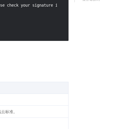
se check your signature is correct."

讯云标准。