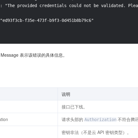
: "The provided credentials could not be validated. Plea
"ed93f3cb-f35e-473f-b9f3-0d451b8b79c6"

码，Message 表示该错误的具体信息。
说明
接口已下线。
ation
请求头部的
不符合腾
Authorization
密钥非法（不是云 API 密钥类型）。