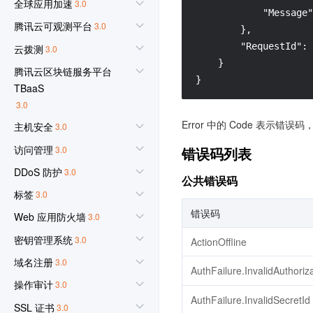
全球应用加速
3.0
            "Message"
腾讯云可观测平台
3.0
        },

        "RequestId": 
云拨测
3.0
    }

腾讯云区块链服务平台
}
TBaaS
3.0
Error 中的 Code 表示错误
主机安全
3.0
访问管理
3.0
错误码列表
DDoS 防护
3.0
公共错误码
标签
3.0
错误码
Web 应用防火墙
3.0
密钥管理系统
3.0
ActionOffline
域名注册
3.0
AuthFailure.InvalidAuthoriz
操作审计
3.0
AuthFailure.InvalidSecretId
SSL 证书
3.0