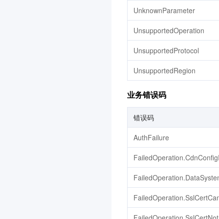
UnknownParameter
消息队列 CMQ 版
腾讯云 CA
3.0
UnsupportedOperation
腾讯云数据仓库 TCHouse-
UnsupportedProtocol
D
3.0
UnsupportedRegion
图片处理
业务错误码
配置审计
3.0
智能导诊
3.0
错误码
高性能应用服务 HAI
3.0
AuthFailure
文档服务
FailedOperation.CdnConfig
腾讯微卡
FailedOperation.DataSyste
微瓴同业开放平台
3.0
消息队列 RocketMQ 版
3.0
FailedOperation.SslCertCa
视频审核
FailedOperation.SslCertNo