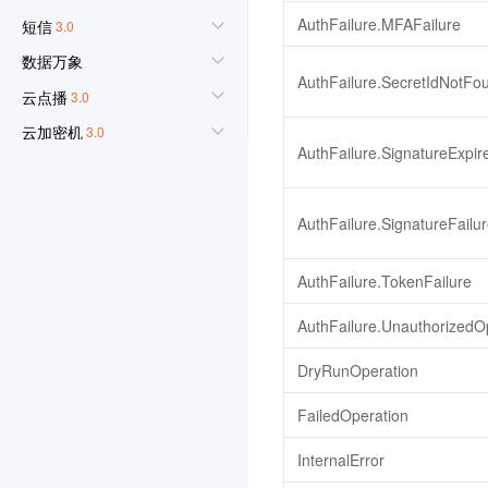
AuthFailure.MFAFailure
短信
3.0
数据万象
AuthFailure.SecretIdNotFo
云点播
3.0
云加密机
3.0
AuthFailure.SignatureExpir
云市场
3.0
云安全中心
3.0
AuthFailure.SignatureFailu
云开发 CloudBase
3.0
腾讯云数据仓库 TCHouse-
AuthFailure.TokenFailure
P
AuthFailure.UnauthorizedO
3.0
流计算 Oceanus
3.0
DryRunOperation
Elasticsearch Service
3.0
FailedOperation
集团账号管理
3.0
InternalError
图像识别
3.0