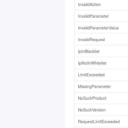
文字识别
3.0
InvalidAction
人脸识别
3.0
InvalidParameter
媒体处理
3.0
InvalidParameterValue
云直播
3.0
InvalidRequest
云联络中心
3.0
机器翻译
3.0
IpInBlacklist
物联网通信
3.0
IpNotInWhitelist
人脸融合
3.0
LimitExceeded
弹性 MapReduce
3.0
MissingParameter
游戏数据库 TcaplusDB
3.0
腾讯云 BI
3.0
NoSuchProduct
游戏多媒体引擎
3.0
NoSuchVersion
实时音视频
3.0
RequestLimitExceeded
腾讯云大模型训推平台TI-