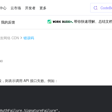
中心
云市场
开发者
更多
CodeB
我的反馈
帮你快速理解、总结文
发网络 CDN
错误码
40
字段，则表示调用 API 接口失败。例如：
AuthFailure.SignatureFailure",
