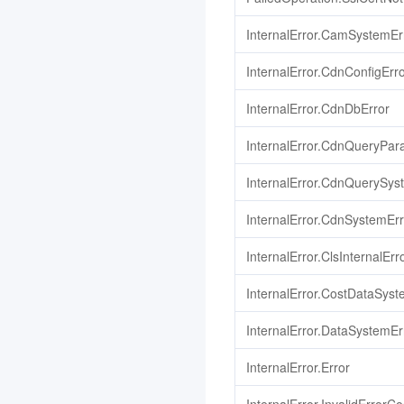
数据安全治理中心
3.0
InternalError.CamSystemEr
文本审核
智能视图计算平台
3.0
InternalError.CdnConfigErr
商场客留大数据
3.0
InternalError.CdnDbError
腾讯云健康看板
3.0
InternalError.CdnQueryPar
网关负载均衡
3.0
InternalError.CdnQuerySys
音视频终端 SDK(腾讯云视
立方)
InternalError.CdnSystemErr
3.0
InternalError.ClsInternalErr
联网图像搜索
3.0
腾讯云数据库 AI 服务
3.0
InternalError.CostDataSyst
TDSQL Boundless
3.0
InternalError.DataSystemEr
全球加速2.0
3.0
InternalError.Error
AI Agent 安全网关
3.0
大模型服务平台 TokenHub