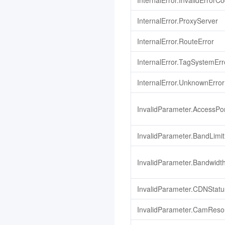
InternalError.InvalidErrorC
3.0
InternalError.ProxyServer
腾讯混元生视频
3.0
InternalError.RouteError
腾讯混元生图
3.0
腾讯混元生3D
3.0
InternalError.TagSystemErr
事件中心
3.0
InternalError.UnknownError
腾讯云数据分析智能体
3.0
InvalidParameter.AccessPo
云原生智能网关
3.0
防火墙管理
3.0
InvalidParameter.BandLimi
语音合成
3.0
应用型负载均衡
3.0
InvalidParameter.Bandwidt
联网搜索API
3.0
InvalidParameter.CDNStatu
AI 临床助手
3.0
智能顾问
3.0
InvalidParameter.CamReso
语音识别
3.0