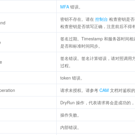
MFA
错误。
密钥不存在。请在
控制台
检查密钥是否
und
检查密钥是否填写正确，注意前后不得
签名过期。Timestamp 和服务器时
e
是否和标准时间同步。
签名错误。签名计算错误，请对照调用
re
过程。
token 错误。
peration
请求未授权。请参考
CAM
文档对鉴权的
DryRun 操作，代表请求将会是成功的，只
操作失败。
内部错误。