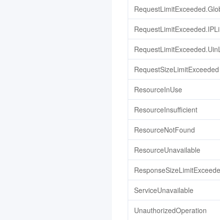
ONE
RequestLimitExceeded.Glo
3.0
RequestLimitExceeded.IPL
渠道合作伙伴
3.0
数据安全审计
3.0
RequestLimitExceeded.Uin
数据库备份服务
3.0
RequestSizeLimitExceeded
图片审核
ResourceInUse
iOA 零信任安全管理系统
3.0
ResourceInsufficient
分布式身份
3.0
ResourceNotFound
节省计划
3.0
ResourceUnavailable
腾讯云智能体开发平台
3.0
云应用
3.0
ResponseSizeLimitExceed
向量数据库
3.0
ServiceUnavailable
专属可用区
3.0
UnauthorizedOperation
控制中心
3.0