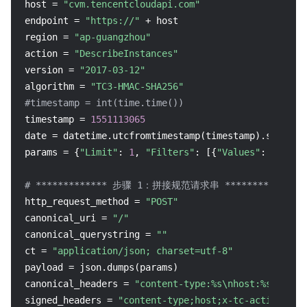
host = 
"cvm.tencentcloudapi.com"
endpoint = 
"https://"
 + host

region = 
"ap-guangzhou"
action = 
"DescribeInstances"
version = 
"2017-03-12"
algorithm = 
"TC3-HMAC-SHA256"
#timestamp = int(time.time())
timestamp = 
1551113065
date = datetime.utcfromtimestamp(timestamp).strftim
params = {
"Limit"
: 
1
, 
"Filters"
: [{
"Values"
: [
u"未命
# ************* 步骤 1：拼接规范请求串 *************
http_request_method = 
"POST"
canonical_uri = 
"/"
canonical_querystring = 
""
ct = 
"application/json; charset=utf-8"
payload = json.dumps(params)

canonical_headers = 
"content-type:%s\nhost:%s\nx-tc
signed_headers = 
"content-type;host;x-tc-action"