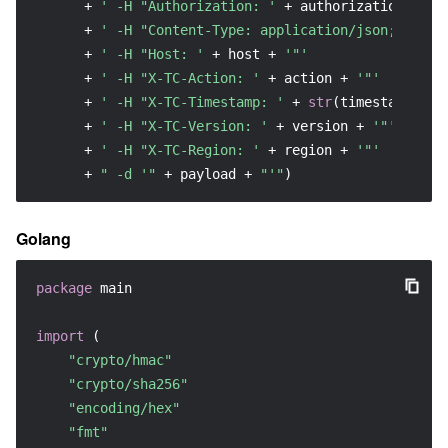
      + 
' -H "Authorization: '
 + authorization + 
'"
      + 
' -H "Content-Type: application/json; chars
      + 
' -H "Host: '
 + host + 
'"'
      + 
' -H "X-TC-Action: '
 + action + 
'"'
      + 
' -H "X-TC-Timestamp: '
 + 
str
(timestamp) + 
      + 
' -H "X-TC-Version: '
 + version + 
'"'
      + 
' -H "X-TC-Region: '
 + region + 
'"'
      + 
" -d '"
 + payload + 
"'"
)
Golang
package
 main

import
 (

"crypto/hmac"
"crypto/sha256"
"encoding/hex"
"fmt"