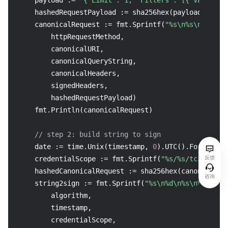
    payload := 
`{"Limit": 1, "Filters": [{"Values":
    hashedRequestPayload := sha256hex(payload)

    canonicalRequest := fmt.Sprintf(
"%s\n%s\n%s\n%s
        httpRequestMethod,

        canonicalURI,

        canonicalQueryString,

        canonicalHeaders,

        signedHeaders,

        hashedRequestPayload)

    fmt.Println(canonicalRequest)

// step 2: build string to sign
    date := time.Unix(timestamp, 
0
).UTC().Format(
"2
反馈
    credentialScope := fmt.Sprintf(
"%s/%s/tc3_reque
    hashedCanonicalRequest := sha256hex(canonicalReq
咨询
    string2sign := fmt.Sprintf(
"%s\n%d\n%s\n%s"
,

        algorithm,

        timestamp,

        credentialScope,
