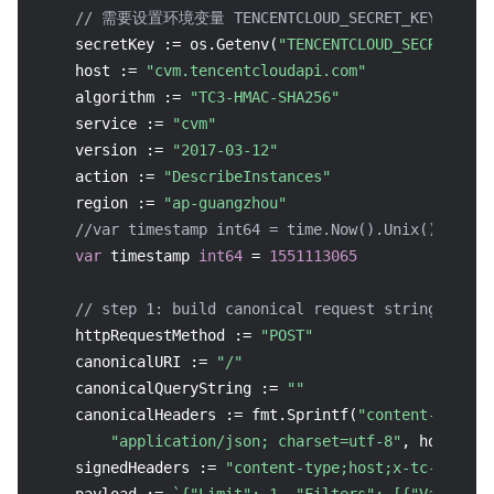
// 需要设置环境变量 TENCENTCLOUD_SECRET_KEY，值为示例的
    secretKey := os.Getenv(
"TENCENTCLOUD_SECRET_KEY
    host := 
"cvm.tencentcloudapi.com"
    algorithm := 
"TC3-HMAC-SHA256"
    service := 
"cvm"
    version := 
"2017-03-12"
    action := 
"DescribeInstances"
    region := 
"ap-guangzhou"
//var timestamp int64 = time.Now().Unix()
var
 timestamp 
int64
 = 
1551113065
// step 1: build canonical request string
    httpRequestMethod := 
"POST"
    canonicalURI := 
"/"
    canonicalQueryString := 
""
    canonicalHeaders := fmt.Sprintf(
"content-type:%
"application/json; charset=utf-8"
, host, st
    signedHeaders := 
"content-type;host;x-tc-action