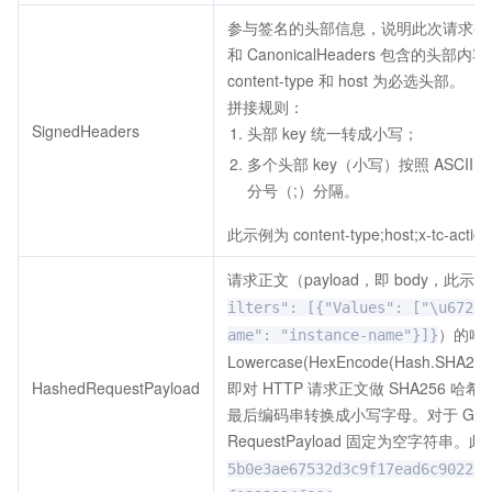
参与签名的头部信息，说明此次请求有
和 CanonicalHeaders 包含的头
content-type 和 host 为必选头部。
拼接规则：
SignedHeaders
头部 key 统一转成小写；
多个头部 key（小写）按照 ASCI
分号（;）分隔。
此示例为 content-type;host;x-tc-action
请求正文（payload，即 body，此示
ilters": [{"Values": ["\u672a\
）的哈
ame": "instance-name"}]}
Lowercase(HexEncode(Hash.SHA256
HashedRequestPayload
即对 HTTP 请求正文做 SHA256 
最后编码串转换成小写字母。对于 GET
RequestPayload 固定为空字符串
5b0e3ae67532d3c9f17ead6c902226