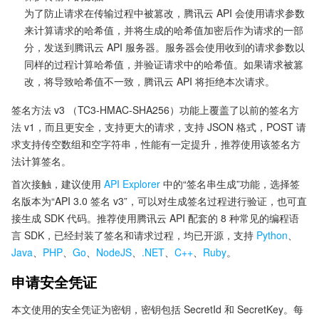
为了防止请求在传输过程中被篡改，腾讯云 API 会使用请求参数
来计算请求的哈希值，并将生成的哈希值加密后作为请求的一部
分，发送到腾讯云 API 服务器。服务器会使用收到的请求参数以
同样的过程计算哈希值，并验证请求中的哈希值。如果请求被篡
改，将导致哈希值不一致，腾讯云 API 将拒绝本次请求。
签名方法 v3 （TC3-HMAC-SHA256）功能上覆盖了以前的签名方
法 v1，而且更安全，支持更大的请求，支持 JSON 格式，POST 请
求支持传空数组和空字符串，性能有一定提升，推荐使用该签名方
法计算签名。
首次接触，建议使用
API Explorer
中的“签名串生成”功能，选择签
名版本为“API 3.0 签名 v3”，可以对生成签名过程进行验证，也可直
接生成 SDK 代码。推荐使用腾讯云 API 配套的 8 种常见的编程语
言 SDK，已经封装了签名和请求过程，均已开源，支持
Python
、
Java
、
PHP
、
Go
、
NodeJS
、
.NET
、
C++
、
Ruby
。
申请安全凭证
本文使用的安全凭证为密钥，密钥包括 SecretId 和 SecretKey。每