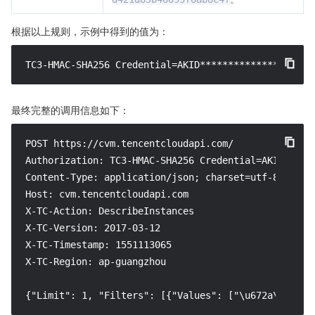
根据以上规则，示例中得到的值为：
TC3-HMAC-SHA256 Credential=AKID********************
最终完整的调用信息如下：
POST https://cvm.tencentcloudapi.com/

Authorization: TC3-HMAC-SHA256 Credential=AKID*****
Content-Type: application/json; charset=utf-8

Host: cvm.tencentcloudapi.com

X-TC-Action: DescribeInstances

X-TC-Version: 2017-03-12

X-TC-Timestamp: 1551113065

X-TC-Region: ap-guangzhou

{"Limit": 1, "Filters": [{"Values": ["\u672a\u547d\