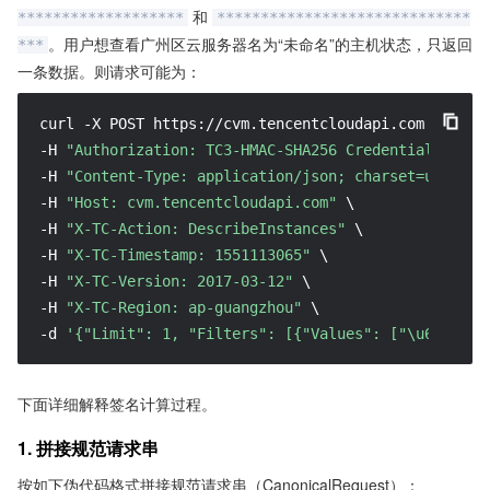
和
*******************
*****************************
。用户想查看广州区云服务器名为“未命名”的主机状态，只返回
***
一条数据。则请求可能为：
curl -X POST https://cvm.tencentcloudapi.com \

-H 
"Authorization: TC3-HMAC-SHA256 Credential=AKID*
-H 
"Content-Type: application/json; charset=utf-8"
 \
-H 
"Host: cvm.tencentcloudapi.com"
 \

-H 
"X-TC-Action: DescribeInstances"
 \

-H 
"X-TC-Timestamp: 1551113065"
 \

-H 
"X-TC-Version: 2017-03-12"
 \

-H 
"X-TC-Region: ap-guangzhou"
 \

-d 
'{"Limit": 1, "Filters": [{"Values": ["\u672a\u5
下面详细解释签名计算过程。
1. 拼接规范请求串
按如下伪代码格式拼接规范请求串（CanonicalRequest）：