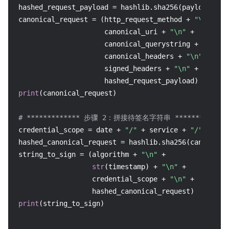
hashed_request_payload = hashlib.sha256(payload.enc
canonical_request = (http_request_method + 
"\n"
 +

                     canonical_uri + 
"\n"
 +

                     canonical_querystring + 
"\n"
 +

                     canonical_headers + 
"\n"
 +

                     signed_headers + 
"\n"
 +

print
(canonical_request)

# ************* 步骤 2：拼接待签名字符串 *************
credential_scope = date + 
"/"
 + service + 
"/"
 + 
"tc
hashed_canonical_request = hashlib.sha256(canonical
string_to_sign = (algorithm + 
"\n"
 +

str
(timestamp) + 
"\n"
 +

                  credential_scope + 
"\n"
 +

print
(string_to_sign)
