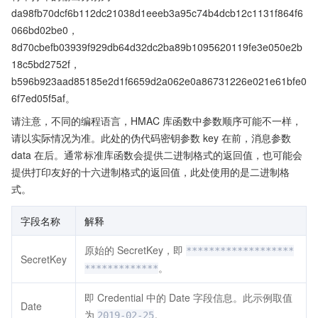
da98fb70dcf6b112dc21038d1eeeb3a95c74b4dcb12c1131f864f6
066bd02be0，
8d70cbefb03939f929db64d32dc2ba89b1095620119fe3e050e2b
18c5bd2752f，
b596b923aad85185e2d1f6659d2a062e0a86731226e021e61bfe0
6f7ed05f5af。
请注意，不同的编程语言，HMAC 库函数中参数顺序可能不一样，
请以实际情况为准。此处的伪代码密钥参数 key 在前，消息参数
data 在后。通常标准库函数会提供二进制格式的返回值，也可能会
提供打印友好的十六进制格式的返回值，此处使用的是二进制格
式。
字段名称
解释
原始的 SecretKey，即
*******************
SecretKey
。
*************
即 Credential 中的 Date 字段信息。此示例取值
Date
为
。
2019-02-25