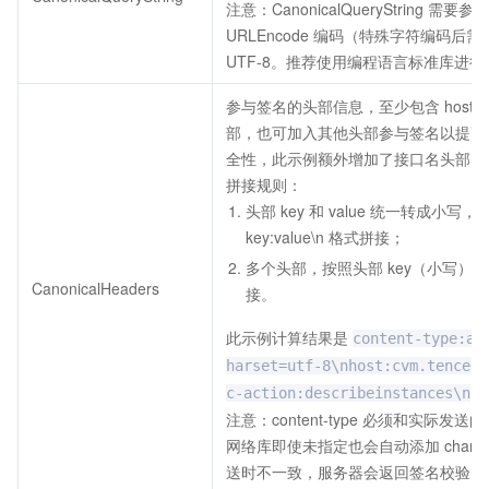
注意：CanonicalQueryString 需要参
URLEncode 编码（特殊字符编码后
UTF-8。推荐使用编程语言标准库进行
参与签名的头部信息，至少包含 host 和 co
部，也可加入其他头部参与签名以提高
全性，此示例额外增加了接口名头部。
拼接规则：
头部 key 和 value 统一转成小
key:value\n 格式拼接；
多个头部，按照头部 key（小写）的 
CanonicalHeaders
接。
此示例计算结果是
content-type:ap
harset=utf-8\nhost:cvm.tencent
。
c-action:describeinstances\n
注意：content-type 必须和实际
网络库即使未指定也会自动添加 chars
送时不一致，服务器会返回签名校验失