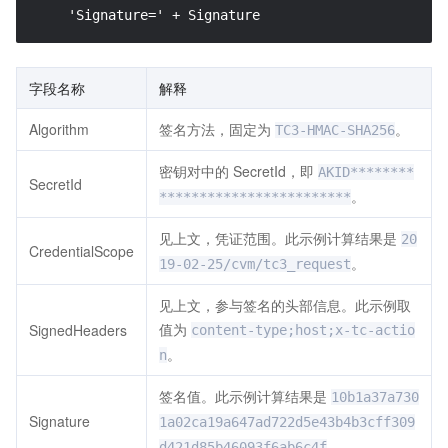
    'Signature=' + Signature
字段名称
解释
Algorithm
签名方法，固定为
。
TC3-HMAC-SHA256
密钥对中的 SecretId，即
AKID********
SecretId
。
************************
见上文，凭证范围。此示例计算结果是
20
CredentialScope
。
19-02-25/cvm/tc3_request
见上文，参与签名的头部信息。此示例取
值为
SignedHeaders
content-type;host;x-tc-actio
。
n
签名值。此示例计算结果是
10b1a37a730
Signature
1a02ca19a647ad722d5e43b4b3cff309
。
d421d85b46093f6ab6c4f