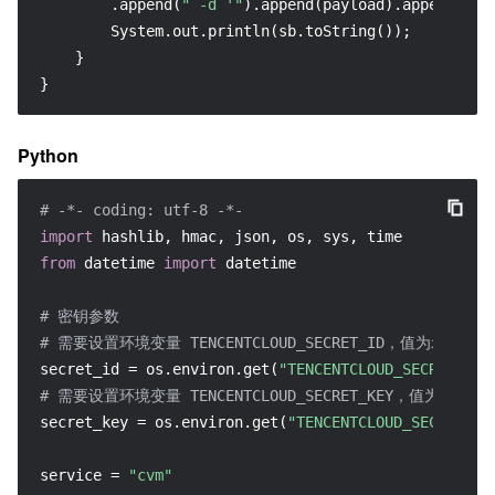
        .append(
" -d '"
).append(payload).append(
"'"
        System.out.println(sb.toString());

    }

}
Python
# -*- coding: utf-8 -*-
import
from
 datetime 
import
 datetime

# 密钥参数
# 需要设置环境变量 TENCENTCLOUD_SECRET_ID，值为示例的 AKID*
secret_id = os.environ.get(
"TENCENTCLOUD_SECRET_ID"
# 需要设置环境变量 TENCENTCLOUD_SECRET_KEY，值为示例的 ****
secret_key = os.environ.get(
"TENCENTCLOUD_SECRET_KE
service = 
"cvm"