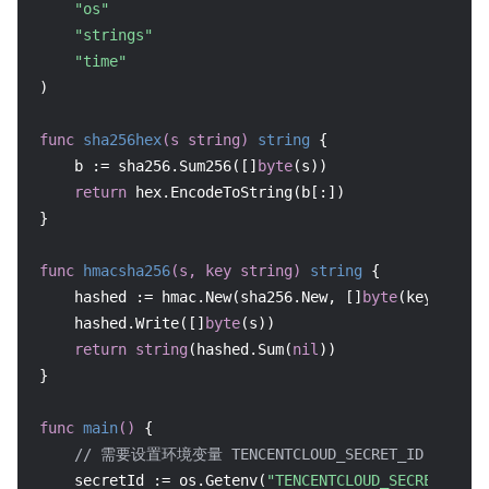
"os"
"strings"
"time"
)

func
sha256hex
(s 
string
)
string
 {

    b := sha256.Sum256([]
byte
(s))

return
 hex.EncodeToString(b[:])

}

func
hmacsha256
(s, key 
string
)
string
 {

    hashed := hmac.New(sha256.New, []
byte
(key))

    hashed.Write([]
byte
(s))

return
string
(hashed.Sum(
nil
))

}

func
main
()
 {

// 需要设置环境变量 TENCENTCLOUD_SECRET_ID，值为示例的 
    secretId := os.Getenv(
"TENCENTCLOUD_SECRET_ID"
)
