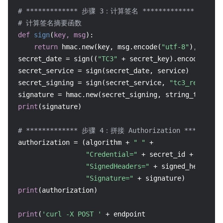
# ************* 步骤 3：计算签名 *************
# 计算签名摘要函数
def
sign
(
key, msg
):

return
 hmac.new(key, msg.encode(
"utf-8"
), hashl
secret_date = sign((
"TC3"
 + secret_key).encode(
"utf
secret_service = sign(secret_date, service)

secret_signing = sign(secret_service, 
"tc3_request"
)
signature = hmac.new(secret_signing, string_to_sign
print
(signature)

# ************* 步骤 4：拼接 Authorization *********
authorization = (algorithm + 
" "
 +

"Credential="
 + secret_id + 
"/"
 + 
"SignedHeaders="
 + signed_headers 
"Signature="
print
(authorization)

print
(
'curl -X POST '
 + endpoint
