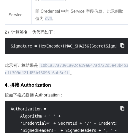
即 Credential 中的 Service 字段信息。此示例取
Service
值为
。
cvm
2）计算签名，伪代码如下：
Signature = HexEncode(HMAC_SHA256(SecretSigning, St
此示例计算结果是
10b1a37a7301a02ca19a647ad722d5e43b4b3
。
cff309d421d85b46093f6ab6c4f
4. 拼接 Authorization
按如下格式拼接 Authorization：
Authorization =

    Algorithm + ' ' +

    'Credential=' + SecretId + '/' + CredentialScope
    'SignedHeaders=' + SignedHeaders + ', ' +
