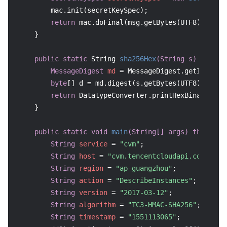
        mac.init(secretKeySpec);

return
 mac.doFinal(msg.getBytes(UTF8));

    }

public
static
 String 
sha256Hex
(String s)
throws
MessageDigest
md
=
 MessageDigest.getInstanc
byte
[] d = md.digest(s.getBytes(UTF8));

return
 DatatypeConverter.printHexBinary(d).t
    }

public
static
void
main
(String[] args)
throws
 E
String
service
=
"cvm"
;

String
host
=
"cvm.tencentcloudapi.com"
;

String
region
=
"ap-guangzhou"
;

String
action
=
"DescribeInstances"
;

String
version
=
"2017-03-12"
;

String
algorithm
=
"TC3-HMAC-SHA256"
;

String
timestamp
=
"1551113065"
;
