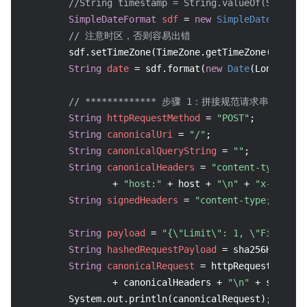
//String timestamp = String.valueOf(System.
SimpleDateFormat
sdf
=
new
SimpleDateFormat
// 注意时区，否则容易出错
        sdf.setTimeZone(TimeZone.getTimeZone(
"UTC"
))
String
date
=
 sdf.format(
new
Date
(Long.valu
// ************* 步骤 1：拼接规范请求串 *******
String
httpRequestMethod
=
"POST"
;

String
canonicalUri
=
"/"
;

String
canonicalQueryString
=
""
;

String
canonicalHeaders
=
"content-type:app
                + 
"host:"
 + host + 
"\n"
 + 
"x-tc-act
String
signedHeaders
=
"content-type;host;x
String
payload
=
"{\"Limit\": 1, \"Filters\
String
hashedRequestPayload
=
 sha256Hex(payl
String
canonicalRequest
=
 httpRequestMethod
                + canonicalHeaders + 
"\n"
 + signedH
        System.out.println(canonicalRequest);
