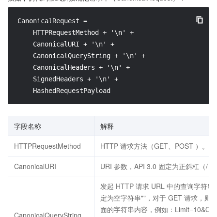
CanonicalRequest =

    HTTPRequestMethod + '\n' +

    CanonicalURI + '\n' +

    CanonicalQueryString + '\n' +

    CanonicalHeaders + '\n' +

    SignedHeaders + '\n' +

    HashedRequestPayload
字段名称
解释
HTTPRequestMethod
HTTP 请求方法（GET、POST ）
CanonicalURI
URI 参数，API 3.0 固定为正斜杠（/）
发起 HTTP 请求 URL 中的查询字符串
定为空字符串""，对于 GET 请求，则为
面的字符串内容，例如：Limit=10&Offs
CanonicalQueryString