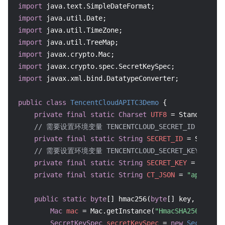
import
import
import
import
import
import
import
 javax.xml.bind.DatatypeConverter;

public
class
TencentCloudAPITC3Demo
 {

private
final
static
Charset
UTF8
=
 StandardChar
// 需要设置环境变量 TENCENTCLOUD_SECRET_ID，值为示例的 
private
final
static
String
SECRET_ID
=
 System.
// 需要设置环境变量 TENCENTCLOUD_SECRET_KEY，值为示例的
private
final
static
String
SECRET_KEY
=
 System
private
final
static
String
CT_JSON
=
"applicat
public
static
byte
[] hmac256(
byte
[] key, String
Mac
mac
=
 Mac.getInstance(
"HmacSHA256"
);

SecretKeySpec
secretKeySpec
=
new
SecretKey