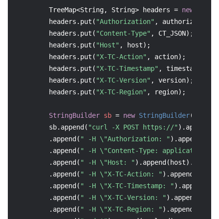
        TreeMap<String, String> headers = 
new
TreeM
        headers.put(
"Authorization"
, authorization);
        headers.put(
"Content-Type"
, CT_JSON);

        headers.put(
"Host"
, host);

        headers.put(
"X-TC-Action"
, action);

        headers.put(
"X-TC-Timestamp"
, timestamp);

        headers.put(
"X-TC-Version"
, version);

        headers.put(
"X-TC-Region"
, region);

StringBuilder
sb
=
new
StringBuilder
();

        sb.append(
"curl -X POST https://"
).append(ho
        .append(
" -H \"Authorization: "
).append(aut
        .append(
" -H \"Content-Type: application/js
        .append(
" -H \"Host: "
).append(host).append
        .append(
" -H \"X-TC-Action: "
).append(actio
        .append(
" -H \"X-TC-Timestamp: "
).append(ti
        .append(
" -H \"X-TC-Version: "
).append(vers
        .append(
" -H \"X-TC-Region: "
).append(regio