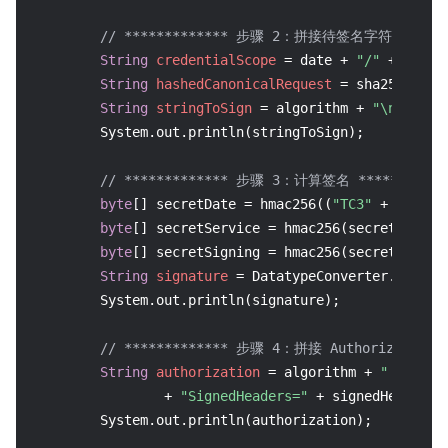
// ************* 步骤 2：拼接待签名字符串 *****
String
credentialScope
=
 date + 
"/"
 + servi
String
hashedCanonicalRequest
=
 sha256Hex(c
String
stringToSign
=
 algorithm + 
"\n"
 + ti
        System.out.println(stringToSign);

// ************* 步骤 3：计算签名 ***********
byte
[] secretDate = hmac256((
"TC3"
 + SECRET
byte
[] secretService = hmac256(secretDate, s
byte
[] secretSigning = hmac256(secretServic
String
signature
=
 DatatypeConverter.printH
        System.out.println(signature);

// ************* 步骤 4：拼接 Authorization *
String
authorization
=
 algorithm + 
" "
 + 
"C
                + 
"SignedHeaders="
 + signedHeaders 
        System.out.println(authorization);
