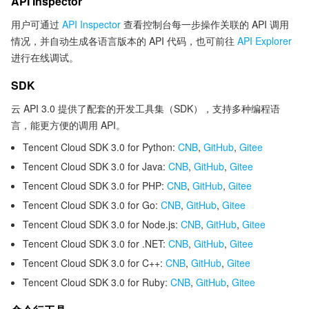
API Inspector
用户可通过
API Inspector
查看控制台每一步操作关联的 API 调用
情况，并自动生成各语言版本的 API 代码，也可前往
API Explorer
进行在线调试。
SDK
云 API 3.0 提供了配套的开发工具集（SDK），支持多种编程语
言，能更方便的调用 API。
Tencent Cloud SDK 3.0 for Python:
CNB
,
GitHub
,
Gitee
Tencent Cloud SDK 3.0 for Java:
CNB
,
GitHub
,
Gitee
Tencent Cloud SDK 3.0 for PHP:
CNB
,
GitHub
,
Gitee
Tencent Cloud SDK 3.0 for Go:
CNB
,
GitHub
,
Gitee
Tencent Cloud SDK 3.0 for Node.js:
CNB
,
GitHub
,
Gitee
Tencent Cloud SDK 3.0 for .NET:
CNB
,
GitHub
,
Gitee
Tencent Cloud SDK 3.0 for C++:
CNB
,
GitHub
,
Gitee
Tencent Cloud SDK 3.0 for Ruby:
CNB
,
GitHub
,
Gitee