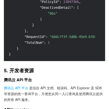
"PolicyId"
:
13847366
,
"DeactivedDetail"
:
[
"bbs"
]
}
]
,
"RequestId"
:
"60dc7f3f-5d8b-45e9-b703-5feef
"TotalNum"
:
1
}
}
5. 开发者资源
腾讯云 API 平台
腾讯云 API 平台
是综合 API 文档、错误码、API Explorer 及 SDK
等资源的统一查询平台，方便您从同一入口查询及使用腾讯云提供
的所有 API 服务。