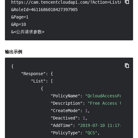
https://cam.tencentcloudapi.com/?Action=ListAttached
&RoleId=4611686018427397905

&Page=1

&Rp=10

&<公共请求参数>
输出示例
{
"Response"
:
{
"List"
:
[
{
"PolicyName"
:
"QcloudAccessForASRol
"Description"
:
"Free Access to AS P
"CreateMode"
:
1
,
"Deactived"
:
1
,
"AddTime"
:
"2019-07-10 11:17:41"
,
"PolicyType"
:
"QCS"
,