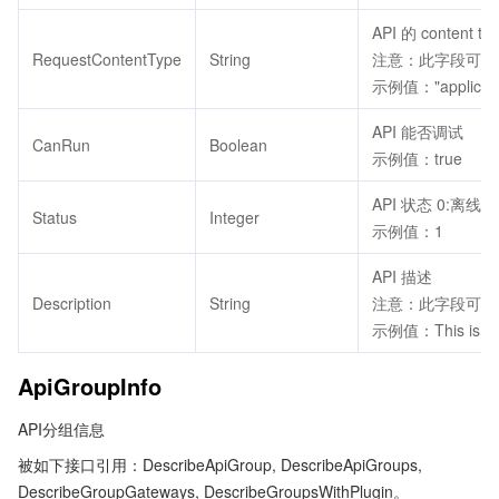
API 的 content ty
RequestContentType
String
注意：此字段可能返
示例值："applicatio
API 能否调试
CanRun
Boolean
示例值：true
API 状态 0:离线
Status
Integer
示例值：1
API 描述
Description
String
注意：此字段可能返
示例值：This is d
ApiGroupInfo
API分组信息
被如下接口引用：DescribeApiGroup, DescribeApiGroups,
DescribeGroupGateways, DescribeGroupsWithPlugin。