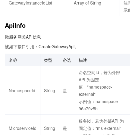
GatewayInstanceIdList
Array of String
注意：
示例值：
ApiInfo
微服务网关API信息
被如下接口引用：CreateGatewayApi。
名称
类型
必选
描述
命名空间Id，若为外部
API,为固定
值："namespace-
NamespaceId
String
是
external"
示例值：namespace-
96a79v5b
服务Id，若为外部API,为
MicroserviceId
String
是
固定值："ms-external"