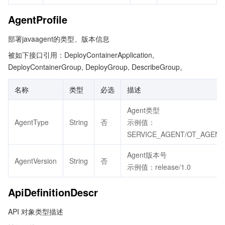
AgentProfile
部署javaagent的类型、版本信息
被如下接口引用：DeployContainerApplication,
DeployContainerGroup, DeployGroup, DescribeGroup。
名称
类型
必选
描述
Agent类型
AgentType
String
否
示例值：
SERVICE_AGENT/OT_AGENT
Agent版本号
AgentVersion
String
否
示例值：release/1.0
ApiDefinitionDescr
API 对象类型描述