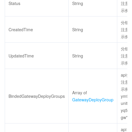
Status
String
注意：
示例值：
分组创建
CreatedTime
String
注意：
示例值：
分组更新
UpdatedTime
String
注意：
示例值：
api
注意：
示例值：
Array of
BindedGatewayDeployGroups
ym9mq
GatewayDeployGroup
unit",
yq58w
gw","A
api 