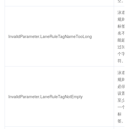
空。
泳道
规则
标签
名不
InvalidParameter.LaneRuleTagNameTooLong
能超
过32
个字
符。
泳道
规则
必须
设置
InvalidParameter.LaneRuleTagNotEmpty
至少
一个
标
签。