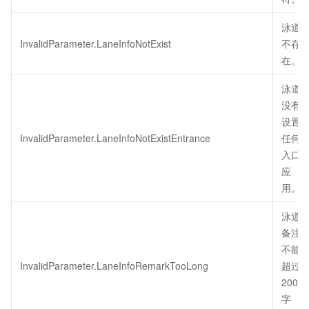
泳道
InvalidParameter.LaneInfoNotExist
不存
在。
泳道
没有
设置
InvalidParameter.LaneInfoNotExistEntrance
任何
入口
应
用。
泳道
备注
不能
InvalidParameter.LaneInfoRemarkTooLong
超过
200个
字