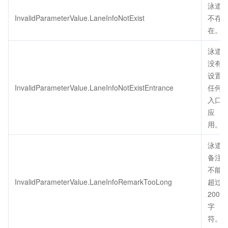
泳道
InvalidParameterValue.LaneInfoNotExist
不存
在。
泳道
没有
设置
InvalidParameterValue.LaneInfoNotExistEntrance
任何
入口
应
用。
泳道
备注
不能
InvalidParameterValue.LaneInfoRemarkTooLong
超过
200个
字
符。