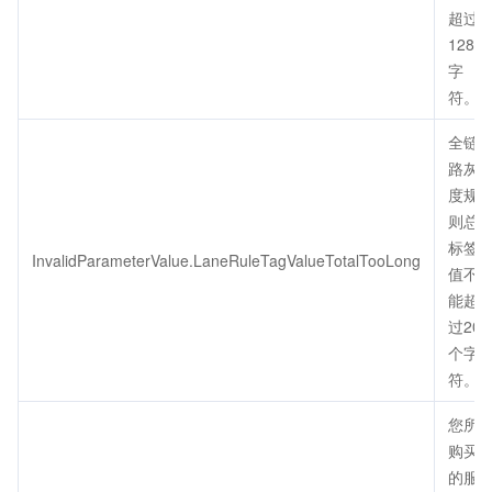
超过
128个
字
符。
全链
路灰
度规
则总
标签
InvalidParameterValue.LaneRuleTagValueTotalTooLong
值不
能超
过200
个字
符。
您所
购买
的服