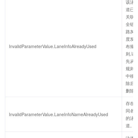
该泳
道已
关联
全链
路灰
度发
InvalidParameterValue.LaneInfoAlreadyUsed
布规
则,请
先从
规则
中移
除后
删除
存在
同名
InvalidParameterValue.LaneInfoNameAlreadyUsed
的泳
道。