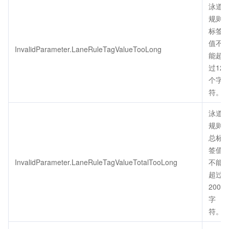
泳道
规则
标签
值不
InvalidParameter.LaneRuleTagValueTooLong
能超
过128
个字
符。
泳道
规则
总标
签值
InvalidParameter.LaneRuleTagValueTotalTooLong
不能
超过
200个
字
符。