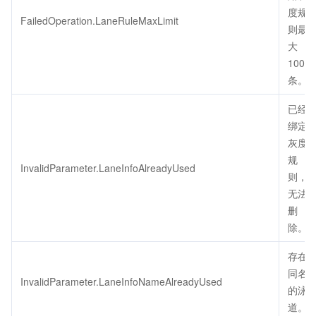
度规
FailedOperation.LaneRuleMaxLimit
则最
大
1000
条。
已经
绑定
灰度
规
InvalidParameter.LaneInfoAlreadyUsed
则，
无法
删
除。
存在
同名
InvalidParameter.LaneInfoNameAlreadyUsed
的泳
道。