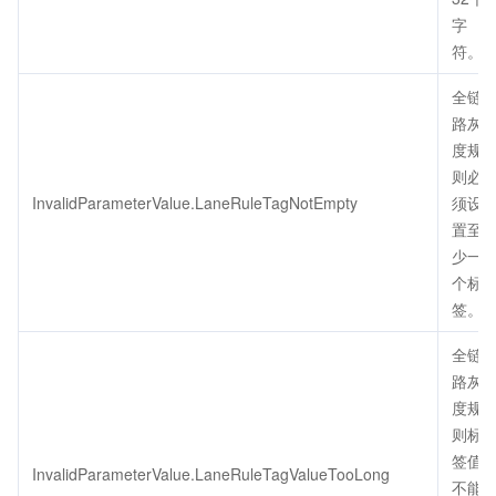
字
符。
全链
路灰
度规
则必
InvalidParameterValue.LaneRuleTagNotEmpty
须设
置至
少一
个标
签。
全链
路灰
度规
则标
签值
InvalidParameterValue.LaneRuleTagValueTooLong
不能