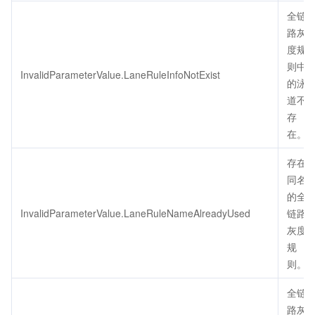
全链
路灰
度规
则中
InvalidParameterValue.LaneRuleInfoNotExist
的泳
道不
存
在。
存在
同名
的全
InvalidParameterValue.LaneRuleNameAlreadyUsed
链路
灰度
规
则。
全链
路灰