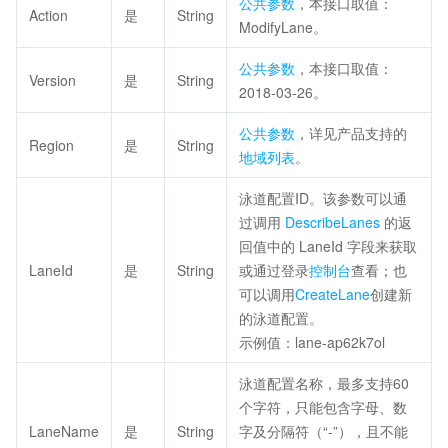
公共参数
，本接口取值：
Action
是
String
ModifyLane。
公共参数
，本接口取值：
Version
是
String
2018-03-26。
公共参数
，详见产品支持的
Region
是
String
地域列表
。
泳道配置ID。该参数可以通
过调用
DescribeLanes
的返
回值中的 LaneId 字段来获取
LaneId
是
String
或通过登录
控制台
查看；也
可以调用
CreateLane
创建新
的泳道配置。
示例值：lane-ap62k7ol
泳道配置名称，最多支持60
个字符，只能包含字母、数
LaneName
是
String
字及分隔符（“-”），且不能