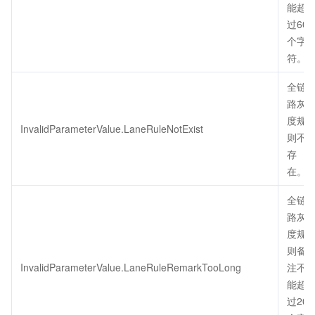
能超
过60
个字
符。
全链
路灰
度规
InvalidParameterValue.LaneRuleNotExist
则不
存
在。
全链
路灰
度规
则备
InvalidParameterValue.LaneRuleRemarkTooLong
注不
能超
过200