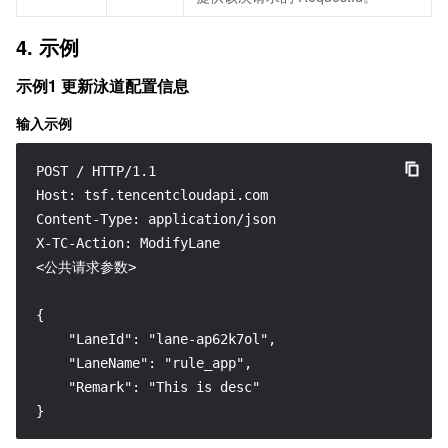
4. 示例
示例1 更新泳道配置信息
输入示例
POST / HTTP/1.1

Host: tsf.tencentcloudapi.com

Content-Type: application/json

X-TC-Action: ModifyLane

<公共请求参数>

{

    "LaneId": "lane-ap62k7ol",

    "LaneName": "rule_app",

    "Remark": "This is desc"

}