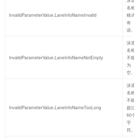
泳道
名称
InvalidParameterValue.LaneInfoNameInvalid
格式
有
误。
泳道
名称
InvalidParameterValue.LaneInfoNameNotEmpty
不能
为
空。
泳道
名称
不能
InvalidParameterValue.LaneInfoNameTooLong
超过
60个
字
符。