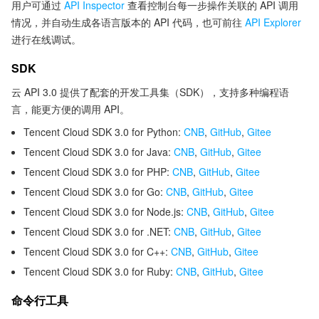
用户可通过
API Inspector
查看控制台每一步操作关联的 API 调用
情况，并自动生成各语言版本的 API 代码，也可前往
API Explorer
进行在线调试。
SDK
云 API 3.0 提供了配套的开发工具集（SDK），支持多种编程语
言，能更方便的调用 API。
Tencent Cloud SDK 3.0 for Python:
CNB
,
GitHub
,
Gitee
Tencent Cloud SDK 3.0 for Java:
CNB
,
GitHub
,
Gitee
Tencent Cloud SDK 3.0 for PHP:
CNB
,
GitHub
,
Gitee
Tencent Cloud SDK 3.0 for Go:
CNB
,
GitHub
,
Gitee
Tencent Cloud SDK 3.0 for Node.js:
CNB
,
GitHub
,
Gitee
Tencent Cloud SDK 3.0 for .NET:
CNB
,
GitHub
,
Gitee
Tencent Cloud SDK 3.0 for C++:
CNB
,
GitHub
,
Gitee
Tencent Cloud SDK 3.0 for Ruby:
CNB
,
GitHub
,
Gitee
命令行工具