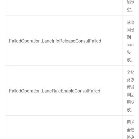
能为
空。
泳道
同步
到
FailedOperation.LaneInfoReleaseConsulFailed
consu
失
败。
全链
路灰
度规
FailedOperation.LaneRuleEnableConsulFailed
则启
用失
败。
用户
全链
路灰