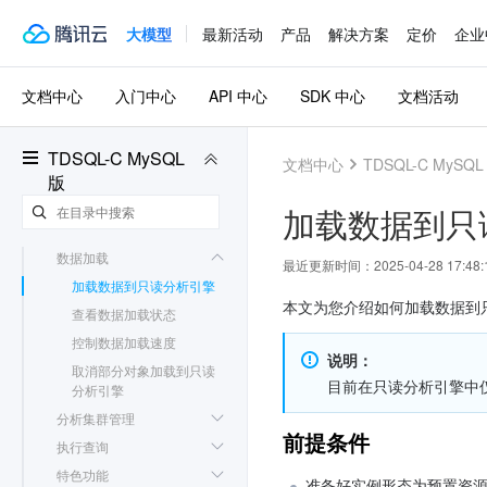
全球数据库
大模型
最新活动
产品
解决方案
定价
企业
备份与恢复
操作日志
迁移数据
文档中心
入门中心
API 中心
SDK 中心
文档活动
并行查询
列存索引 CSI
分析引擎
TDSQL-C MySQL
文档中心
TDSQL-C MySQL
简介
版
功能限制与兼容性说明
加载数据到只
只读分析引擎管理
数据加载
最近更新时间：
2025-04-28 17:48:
加载数据到只读分析引擎
本文为您介绍如何加载数据到
查看数据加载状态
控制数据加载速度
说明：
取消部分对象加载到只读
目前在只读分析引擎中
分析引擎
分析集群管理
前提条件
执行查询
特色功能
准备好实例形态为预置资源