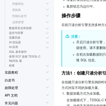
性能优化
集群状态为运行中。
系统表
操作步骤
性能白皮书
运维管理
目前只读分析引擎支持多种方
数据库安全和加密
监控与告警
注意：
流量回放
开启只读分析引擎，会默
AI 优化器
AI 应用
据使用。请不要删除
SQL 基本操作
在初次加载数据到只读分
使用 SCF 连接 TDSQL-C
慢 SQL 信息。
MySQL 版
标签
方法1：创建只读分析
实践教程
白皮书
在创建只读分析引擎实例的时
故障处理
方式对应不同的加载方案。
1.
数据加载方式为全加载。
API 文档
全加载模式下，TDSQL-
常见问题
况，这些不支持同步的对