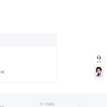
咨询
布局
中国站
9号