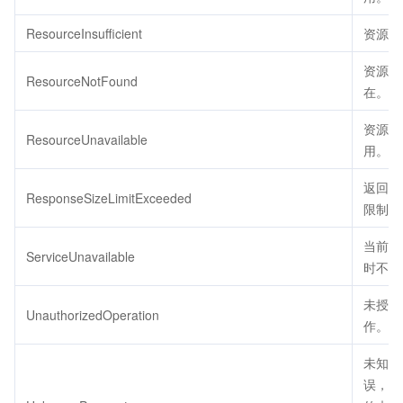
ResourceInsufficient
资源不
资源不
ResourceNotFound
在。
资源不
ResourceUnavailable
用。
返回包
ResponseSizeLimitExceeded
限制大
当前服
ServiceUnavailable
时不可
未授权
UnauthorizedOperation
作。
未知参
误，用