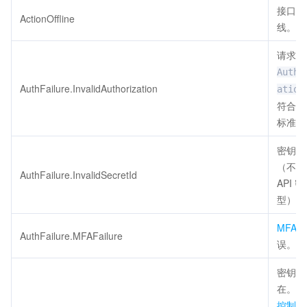
接口已
ActionOffline
线。
请求头
Autho
AuthFailure.InvalidAuthorization
ation
符合腾
标准。
密钥非
（不是
AuthFailure.InvalidSecretId
API 
型）。
MFA
AuthFailure.MFAFailure
误。
密钥不
在。请
控制台