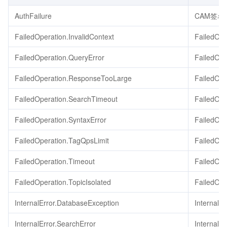
AuthFailure
CAM签名
FailedOperation.InvalidContext
FailedOpe
FailedOperation.QueryError
FailedOpe
FailedOperation.ResponseTooLarge
FailedOp
FailedOperation.SearchTimeout
FailedOpe
FailedOperation.SyntaxError
FailedOpe
FailedOperation.TagQpsLimit
FailedOpe
FailedOperation.Timeout
FailedOpe
FailedOperation.TopicIsolated
FailedOpe
InternalError.DatabaseException
InternalE
InternalError.SearchError
InternalEr