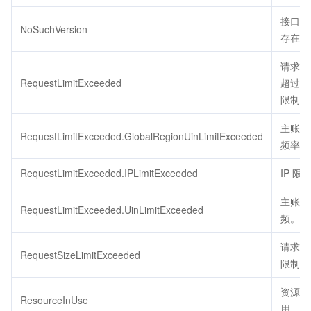
接口版
NoSuchVersion
存在。
请求的
RequestLimitExceeded
超过了
限制。
主账号
RequestLimitExceeded.GlobalRegionUinLimitExceeded
频率限
RequestLimitExceeded.IPLimitExceeded
IP 限
主账号
RequestLimitExceeded.UinLimitExceeded
频。
请求包
RequestSizeLimitExceeded
限制大
资源被
ResourceInUse
用。