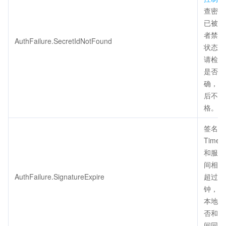
查密钥
已被删
者禁用
AuthFailure.SecretIdNotFound
状态正
请检查
是否填
确，注
后不得
格。
签名过
Times
和服务
间相差
AuthFailure.SignatureExpire
超过五
钟，请
本地时
否和标
间同步