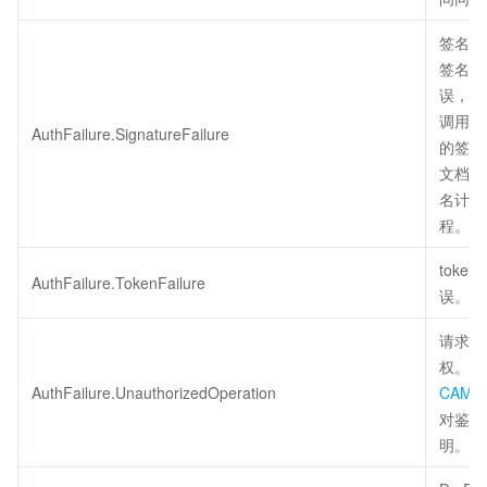
签名错
签名计
误，请
调用方
AuthFailure.SignatureFailure
的签名
文档检
名计算
程。
token
AuthFailure.TokenFailure
误。
请求未
权。请
AuthFailure.UnauthorizedOperation
CAM
对鉴权
明。