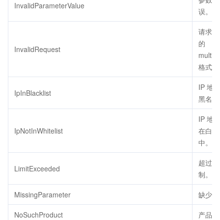
InvalidParameterValue
误。
请求 b
的
InvalidRequest
multipa
格式错
IP 地
IpInBlacklist
黑名单
IP 地
IpNotInWhitelist
在白名
中。
超过配
LimitExceeded
制。
MissingParameter
缺少参
NoSuchProduct
产品不