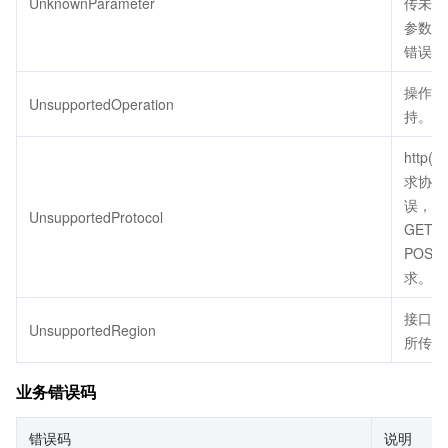
UnknownParameter
传未定
参数会
错误。
操作不
UnsupportedOperation
持。
http(s
求协议
误，只
UnsupportedProtocol
GET 
POST
求。
接口不
UnsupportedRegion
所传地
业务错误码
错误码
说明