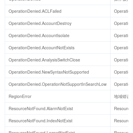
OperationDenied.ACLFailed
Operatio
OperationDenied.AccountDestroy
Operation
OperationDenied.AccountIsolate
Operation
OperationDenied.AccountNotExists
Operation
OperationDenied.AnalysisSwitchClose
Operation
OperationDenied.NewSyntaxNotSupported
Operatio
OperationDenied.OperationNotSupportInSearchLow
Operatio
RegionError
地域错误
ResourceNotFound.AlarmNotExist
Resource
ResourceNotFound.IndexNotExist
Resource
ResourceNotFound.LogsetNotExist
Resource