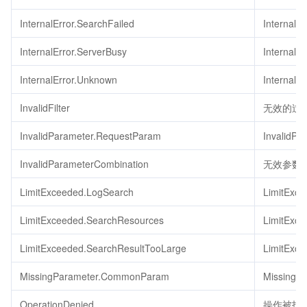
InternalError.SearchFailed
InternalE
InternalError.ServerBusy
InternalE
InternalError.Unknown
InternalE
InvalidFilter
无效的过
InvalidParameter.RequestParam
InvalidPa
InvalidParameterCombination
无效参数
LimitExceeded.LogSearch
LimitExc
LimitExceeded.SearchResources
LimitExc
LimitExceeded.SearchResultTooLarge
LimitExc
MissingParameter.CommonParam
MissingP
OperationDenied
操作被拒