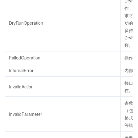
DryRu
作，代
求将会
DryRunOperation
功的，
多传了
DryRu
数。
FailedOperation
操作失
InternalError
内部错
接口不
InvalidAction
在。
参数错
（包括
InvalidParameter
格式、
等错误
参数取