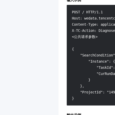
POST / HTTP/1.1

Host: wedata.tencentc
Content-Type: applica
X-TC-Action: Diagnose
<公共请求参数>

{

    "SearchCondition"
        "Instance": {

            "TaskId":
            "CurRunDa
        }

    },

    "ProjectId": "149
}
输出示例