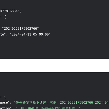
477816884",

: {

 "20240228175802766",

te": "2024-04-11 05:00:00"

:
{
nose"
:
"任务并发判断不通过，实例：20240228175802766_2024-04-1
ation"
:
"一般不用处理，等待平台自行调度处理。"
,