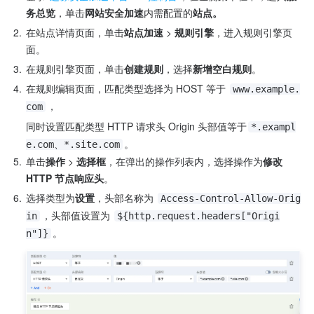
务总览
，单击
网站安全加速
内需配置的
站点。
2.
在站点详情页面，单击
站点加速 
> 
规则引擎
，进入规则引擎页
面。
3.
在规则引擎页面，单击
创建规则
，选择
新增空白规则
。
4.
在规则编辑页面，匹配类型选择为 HOST 等于 
www.example.
，
com
同时设置匹配类型 HTTP 请求头 Origin 头部值等于
*.exampl
。
e.com、*.site.com
5.
单击
操作
 > 
选择框
，在弹出的操作列表内，选择操作为
修改 
HTTP 节点响应头
。
6.
选择类型为
设置
，头部名称为 
Access-Control-Allow-Orig
，头部值设置为 
in
${http.request.headers["Origi
。
n"]}