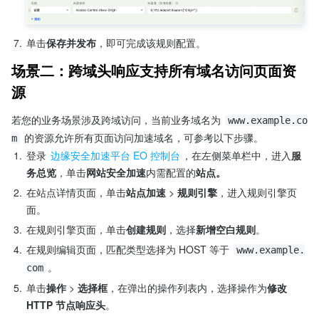
7.
单击
保存并发布
，即可完成该规则配置。
场景二：跨域头响应支持所有域名访问页面资
源
若您的业务场景涉及跨域访问，当前业务域名为 
www.example.co
 的资源允许所有页面访问加速域名，可参考以下步骤。
m
1.
登录 
边缘安全加速平台 EO 控制台
，在左侧菜单栏中，进入
服
务总览
，单击
网站安全加速
内需配置的
站点。
2.
在站点详情页面，单击
站点加速 
> 
规则引擎
，进入规则引擎页
面。
3.
在规则引擎页面，单击
创建规则
，选择
新增空白规则
。
4.
在规则编辑页面，匹配类型选择为 HOST 等于 
www.example.
。
com
5.
单击
操作
 > 
选择框
，在弹出的操作列表内，选择操作为
修改 
HTTP 节点响应头
。