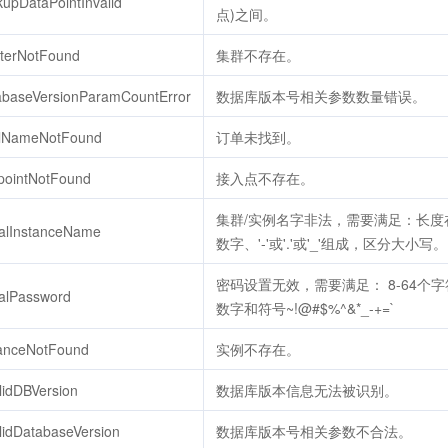
kupDataPointInvalid
点)之间。
sterNotFound
集群不存在。
tabaseVersionParamCountError
数据库版本号相关参数数量错误。
alNameNotFound
订单未找到。
pointNotFound
接入点不存在。
集群/实例名字非法，需要满足：长度
egalInstanceName
数字、'-'或'.'或'_'组成，区分大小写。
密码设置无效，需要满足： 8-64个
galPassword
数字和符号~!@#$%^&*_-+=`
tanceNotFound
实例不存在。
lidDBVersion
数据库版本信息无法被识别。
lidDatabaseVersion
数据库版本号相关参数不合法。