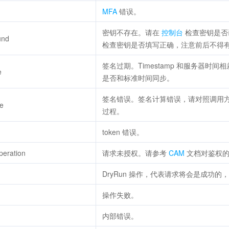
MFA
错误。
密钥不存在。请在
控制台
检查密钥是否
und
检查密钥是否填写正确，注意前后不得
签名过期。Timestamp 和服务器时
e
是否和标准时间同步。
签名错误。签名计算错误，请对照调用
re
过程。
token 错误。
peration
请求未授权。请参考
CAM
文档对鉴权的
DryRun 操作，代表请求将会是成功的，只
操作失败。
内部错误。