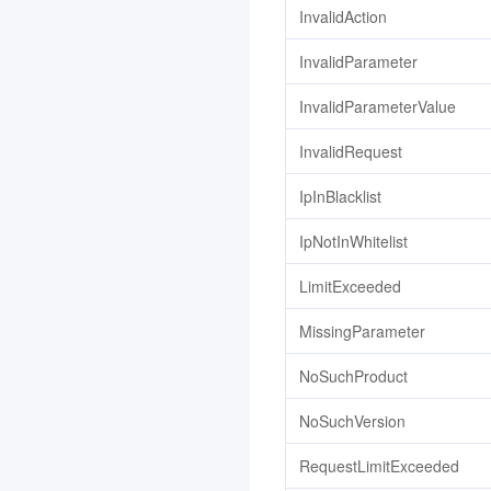
InvalidAction
InvalidParameter
InvalidParameterValue
InvalidRequest
IpInBlacklist
IpNotInWhitelist
LimitExceeded
MissingParameter
NoSuchProduct
NoSuchVersion
RequestLimitExceeded