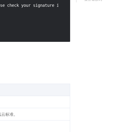
se check your signature is correct."

讯云标准。