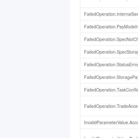
FailedOperation.InternalSe
FailedOperation.PayModeIn
FailedOperation.SpecNotC
FailedOperation.SpecStor
FailedOperation.StatusErro
FailedOperation.StoragePa
FailedOperation.TaskConfli
FailedOperation.TradeAcce
InvalidParameterValue.Ac