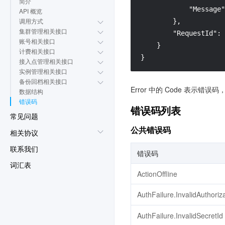
简介
            "Message"
API 概览
调用方式
        },

集群管理相关接口
        "RequestId": 
账号相关接口
    }

计费相关接口
}
接入点管理相关接口
实例管理相关接口
备份回档相关接口
Error 中的 Code 表示错误
数据结构
错误码
错误码列表
常见问题
公共错误码
相关协议
联系我们
错误码
词汇表
ActionOffline
AuthFailure.InvalidAuthoriz
AuthFailure.InvalidSecretId