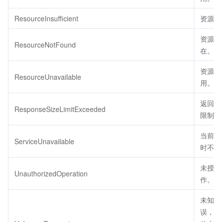
ResourceInsufficient
资源不
资源不
ResourceNotFound
在。
资源不
ResourceUnavailable
用。
返回包
ResponseSizeLimitExceeded
限制大
当前服
ServiceUnavailable
时不可
未授权
UnauthorizedOperation
作。
未知参
误，用