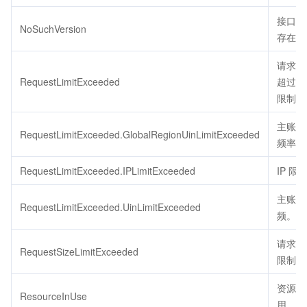
接口版
NoSuchVersion
存在。
请求的
RequestLimitExceeded
超过了
限制。
主账号
RequestLimitExceeded.GlobalRegionUinLimitExceeded
频率限
RequestLimitExceeded.IPLimitExceeded
IP 限
主账号
RequestLimitExceeded.UinLimitExceeded
频。
请求包
RequestSizeLimitExceeded
限制大
资源被
ResourceInUse
用。