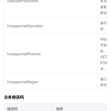
UnknownParameter
传未定
参数会
错误。
操作不
UnsupportedOperation
持。
http(s
求协议
误，只
UnsupportedProtocol
GET 
POST
求。
接口不
UnsupportedRegion
所传地
业务错误码
错误码
说明