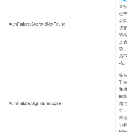
查密钥
已被删
者禁用
AuthFailure.SecretIdNotFound
状态正
请检查
是否填
确，注
后不得
格。
签名过
Times
和服务
间相差
AuthFailure.SignatureExpire
超过五
钟，请
本地时
否和标
间同步