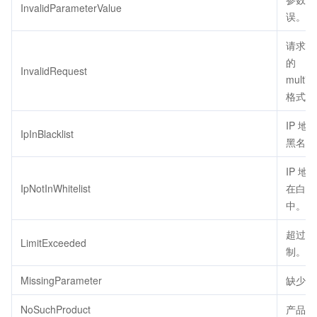
InvalidParameterValue
误。
请求 b
的
InvalidRequest
multipa
格式错
IP 地
IpInBlacklist
黑名单
IP 地
IpNotInWhitelist
在白名
中。
超过配
LimitExceeded
制。
MissingParameter
缺少参
NoSuchProduct
产品不