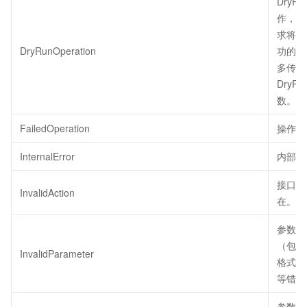
DryRu
作，代
求将会
DryRunOperation
功的，
多传了
DryRu
数。
FailedOperation
操作失
InternalError
内部错
接口不
InvalidAction
在。
参数错
（包括
InvalidParameter
格式、
等错误
参数取