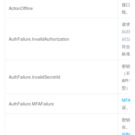
接口已
ActionOffline
线。
请求头
Autho
AuthFailure.InvalidAuthorization
ation
符合腾
标准。
密钥非
（不是
AuthFailure.InvalidSecretId
API 
型）。
MFA
AuthFailure.MFAFailure
误。
密钥不
在。请
控制台