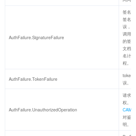
签名错
签名计
误，请
调用方
AuthFailure.SignatureFailure
的签名
文档检
名计算
程。
token
AuthFailure.TokenFailure
误。
请求未
权。请
AuthFailure.UnauthorizedOperation
CAM
对鉴权
明。