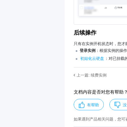
实例配额管理
镜像
服务器迁移
维修任务
云硬盘
后续操作
网络
安全
只有在实例开机状态时，您才
标签
登录实例
：根据实例的操
监控与告警
初始化云硬盘
：对已挂载
访问管理示例
企业 AI 智能体管控台
ClawPro 操作指南
上一篇
:
续费实例
实践教程
第三方教程
文档内容是否对您有帮助
运维指南
有帮助
没
故障处理
API 文档
如果遇到产品相关问题，您可
常见问题