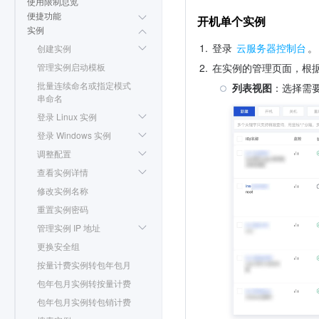
使用限制总览
便捷功能
开机单个实例
实例
1.
登录 
云服务器控制台
。
创建实例
管理实例启动模板
2.
在实例的管理页面，根
批量连续命名或指定模式
列表视图
：选择需
串命名
登录 Linux 实例
登录 Windows 实例
调整配置
查看实例详情
修改实例名称
重置实例密码
管理实例 IP 地址
更换安全组
按量计费实例转包年包月
包年包月实例转按量计费
包年包月实例转包销计费