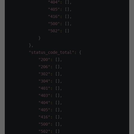
"404"
:
[
]
,
"405"
:
[
]
,
"416"
:
[
]
,
"500"
:
[
]
,
"502"
:
[
]
}
}
,
"status_code_total"
:
{
"200"
:
[
]
,
"206"
:
[
]
,
"302"
:
[
]
,
"304"
:
[
]
,
"401"
:
[
]
,
"403"
:
[
]
,
"404"
:
[
]
,
"405"
:
[
]
,
"416"
:
[
]
,
"500"
:
[
]
,
"502"
:
[
]