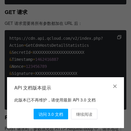
GET 请求
GET 请求需要将所有参数都加在 URL 后：
https://cdn.api.qcloud.com/v2/index.php?
Action
=
GetCdnHostsDetailStatistics
&
SecretId
=
XXXXXXXXXXXXXXXXXXXXXX
&
Timestamp
=
1462416887
&
Nonce
=
123456789
&
Signature
=
XXXXXXXXXXXXXXXXXX
&
startTime
=
2017
-12-02+00%3A00%3A00
API 文档版本提示
&
endTime
=
2017
-12-02+23%3A55%3A50
&
statType
=
status_code
此版本已不再维护，请使用最新 API 3.0 文档
&
hosts.0
=
www.test.com
访问 3.0 文档
继续阅读
POST 请求
POST 请求时，参数填充在 HTTP Request-body 中，请求地址：