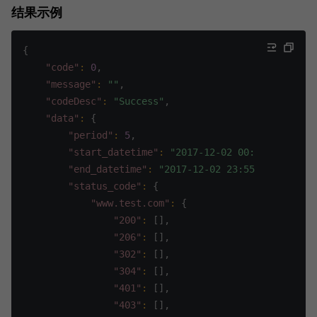
结果示例
{
"code"
:
0
,
"message"
:
""
,
"codeDesc"
:
"Success"
,
"data"
:
{
"period"
:
5
,
"start_datetime"
:
"2017-12-02 00:00:00"
,
"end_datetime"
:
"2017-12-02 23:55:00"
,
"status_code"
:
{
"www.test.com"
:
{
"200"
:
[
]
,
"206"
:
[
]
,
"302"
:
[
]
,
"304"
:
[
]
,
"401"
:
[
]
,
"403"
:
[
]
,