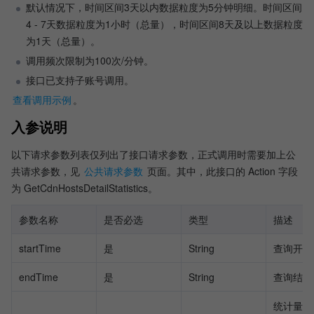
默认情况下，时间区间3天以内数据粒度为5分钟明细。时间区间
4 - 7天数据粒度为1小时（总量），时间区间8天及以上数据粒度
为1天（总量）。
调用频次限制为100次/分钟。
接口已支持子账号调用。
查看调用示例
。
入参说明
以下请求参数列表仅列出了接口请求参数，正式调用时需要加上公
共请求参数，见 
公共请求参数
 页面。其中，此接口的 Action 字段
为 GetCdnHostsDetailStatistics。
参数名称
是否必选
类型
描述
startTime
是
String
查询开始
endTime
是
String
查询结束
统计量类