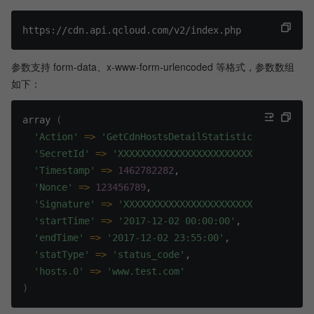
https://cdn.api.qcloud.com/v2/index.php
参数支持 form-data、x-www-form-urlencoded 等格式，参数数组
如下：
array 
(
'Action'
=
>
'GetCdnHostsDetailStatistics'
,
'SecretId'
=
>
'XXXXXXXXXXXXXXXXXXXXXXXXXXXX'
,
'Timestamp'
=
>
1462782282
,
'Nonce'
=
>
123456789
,
'Signature'
=
>
'XXXXXXXXXXXXXXXXXXXXXXXX'
,
'startTime'
=
>
'2017-12-02 00:00:00'
,
'endTime'
=
>
'2017-12-02 23:55:00'
,
'statType'
=
>
'status_code'
,
'hosts.0'
=
>
'www.test.com'
)