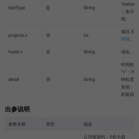
"status_
statType
是
String
：表示状
细。
项目 ID
projects.n
否
Int
详情
。
hosts.n
否
String
域名。
时间粒度
"1"：均
detail
否
String
钟粒度明
其他：按
则返回。
出参说明
参数名称
类型
描述
公共错误码，0表示成