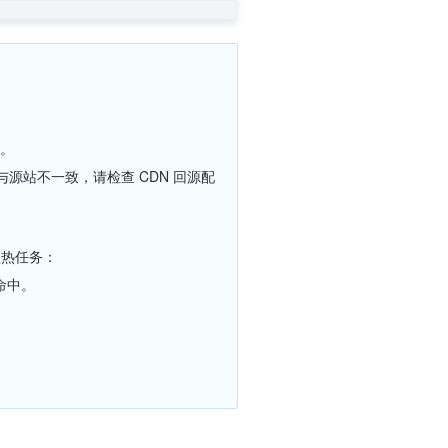
效。
源站不一致，请检查 CDN 回源配
预热任务：
命中。