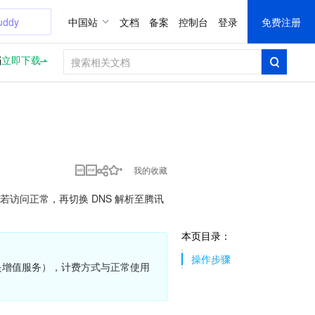
uddy
中国站
文档
备案
控制台
登录
免费注册
档
立即下载
我的收藏
若访问正常，再切换 DNS 解析至腾讯
本页目录：
操作步骤