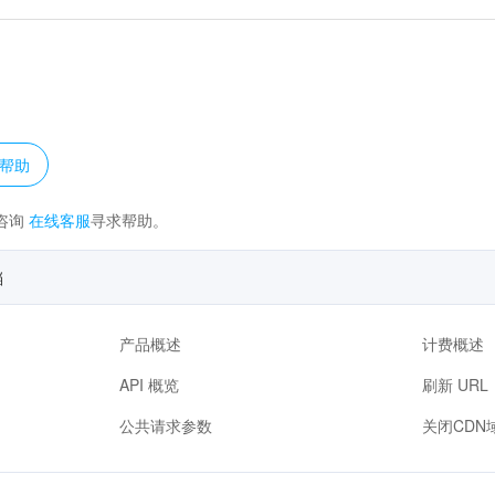
？
帮助
咨询
在线客服
寻求帮助。
档
产品概述
计费概述
API 概览
刷新 URL
公共请求参数
关闭CDN