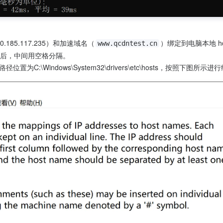
.185.117.235）和加速域名（
）绑定到电脑本地 ho
www.qcdntest.cn
后，中间用空格分隔。

路径位置为C:\Windows\System32\drivers\etc\hosts，按照下图所示