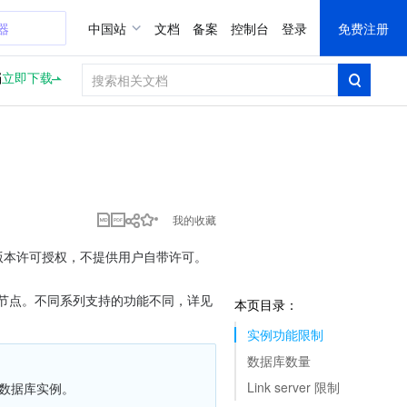
器
中国站
文档
备案
控制台
登录
免费注册
档
立即下载
我的收藏
件对应版本许可授权，不提供用户自带许可。
云数据库 SQL Server 实例分为三个版本，即单节点（原基础版）、双节点（原高可用版/集群版）、多节点。不同系列支持的功能不同，详见 
本页目录：
实例功能限制
数据库数量
Link server 限制
问数据库实例。