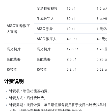
发送特效视频
15 
:
 1
1.5 元/次
生成数字人
60 
:
 1
6 元/分钟
AIGC直播/数字
AIGC 形象
10 
:
 1
1 元/次
人直播
AIGC 数字人
420 
:
 1
42 元/分
高光切片
高光切片
17.8 
:
 1
1.78 元
智能摘要
智能摘要
2.8 
:
 1
0.28 元
横转竖
横转竖
3.2 
:
 1
0.32 元
计费说明
计费项：增值功能基础费。
计费方式：后付费计费。
计费周期：按日计费，每日增值服务费用将于次日出计费账单时
扣除，详细计费和出账时间以实际计费账单为准。