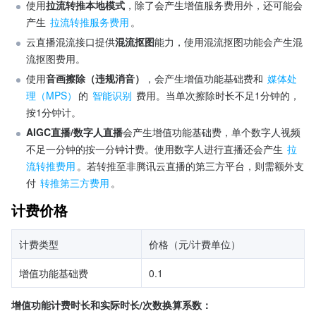
使用
拉流转推本地模式
，除了会产生增值服务费用外，还可能会
产生 
拉流转推服务费用
。
云直播混流接口提供
混流抠图
能力，使用混流抠图功能会产生混
流抠图费用。
使用
音画擦除（违规消音）
，会产生增值功能基础费和 
媒体处
理（MPS）
的 
智能识别
 费用。当单次擦除时长不足1分钟的，
按1分钟计。
AIGC直播/数字人直播
会产生增值功能基础费，单个数字人视频
不足一分钟的按一分钟计费。使用数字人进行直播还会产生 
拉
流转推费用
。若转推至非腾讯云直播的第三方平台，则需额外支
付 
转推第三方费用
。
计费价格
计费类型
价格（元/计费单位）
增值功能基础费
0.1
增值功能计费时长和实际时长/次数换算系数：