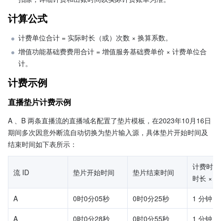
计算公式
计费单位合计 = 实际时长（或）次数 × 换算系数。
增值功能基础费费用合计 = 增值服务基础费单价 × 计费单位合
计。
计费示例
直播垫片计费示例
A 、B 两条直播流的直播域名配置了垫片模板，在2023年10月16日
期间多次因意外断流自动切换为垫片输入源，具体垫片开始时间及
结束时间如下表所示：
计费时长
流 ID
垫片开始时间
垫片结束时间
时长 × 
A
0时0分05秒
0时0分25秒
1 分钟  ×
A
0时0分28秒
0时0分55秒
1 分钟  ×