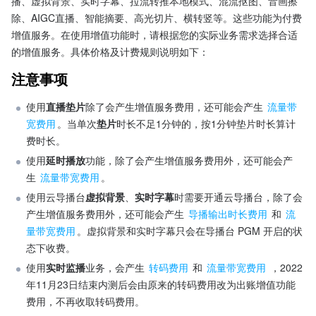
播、虚拟背景、实时字幕、拉流转推本地模式、混流抠图、音画擦
除、AIGC直播、智能摘要、高光切片、横转竖等。这些功能为付费
增值服务。在使用增值功能时，请根据您的实际业务需求选择合适
的增值服务。具体价格及计费规则说明如下：
注意事项
使用
直播垫片
除了会产生增值服务费用，还可能会产生 
流量带
宽费用
。当单次
垫片
时长不足1分钟的，按1分钟垫片时长算计
费时长。
使用
延时播放
功能，除了会产生增值服务费用外，还可能会产
生 
流量带宽费用
。
使用云导播台
虚拟背景
、
实时字幕
时需要开通云导播台，除了会
产生增值服务费用外，还可能会产生 
导播输出时长费用
 和 
流
量带宽费用
。虚拟背景和实时字幕只会在导播台 PGM 开启的状
态下收费。
使用
实时监播
业务，会产生 
转码费用
 和 
流量带宽费用
 ，2022
年11月23日结束内测后会由原来的转码费用改为出账增值功能
费用，不再收取转码费用。