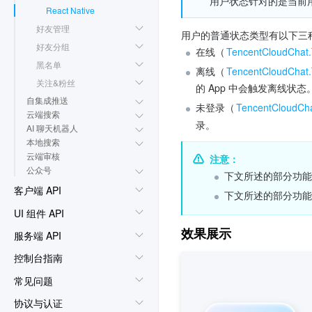
用户状态针对的是当前
React Native
好友管理
用户的普通状态类型有以下三
好友分组
在线（
TencentCloudCha
黑名单
离线（
TencentCloudCha
关注&粉丝
的 App 中会触发离线状态
自集成推送
未登录（
TencentCloudC
云端搜索
录。
AI 聊天机器人
本地搜索
云端审核
注意：
公众号
下文所述的部分功能
客户端 API
下文所述的部分功能
UI 组件 API
效果展示
服务端 API
控制台指南
常见问题
协议与认证