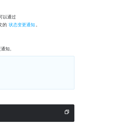
 字段来设置自己的自定义状态。设置成功后，您可以通过 
的 
状态变更通知
。
更通知。