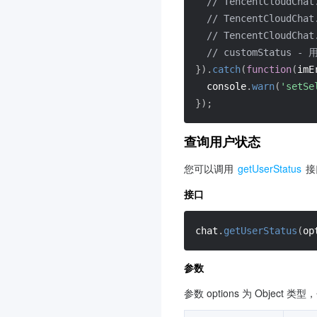
// TencentCloudCha
// TencentCloudCha
// TencentCloudCha
// customStatus 
}
)
.
catch
(
function
(
imE
  console
.
warn
(
'setSe
}
)
;
查询用户状态
您可以调用 
getUserStatus
 
接口
chat
.
getUserStatus
(
op
参数
参数 options 为 Object