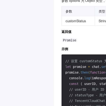
参数 options 为 Object
参数
类型
customStatus
Strin
返回值
Promise
示例
// 设置 customSta
let
 promise 
=
 chat
.
se
promise
.
then
(
function
  console
.
log
(
imRespo
const
{
 userID
,
 sta
// userID - 用户 ID
// statusType 
// TencentCloudCha