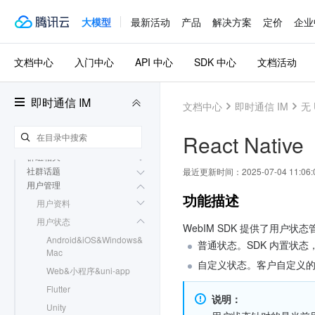
插件市场
大模型
最新活动
产品
解决方案
定价
企业
更多实践
文档中心
入门中心
API 中心
SDK 中心
文档活动
无 UI 集成
集成 SDK
初始化
即时通信 IM
文档中心
即时通信 IM
无 
登录登出
消息相关
React Native
会话相关
群组相关
社群话题
最近更新时间：
2025-07-04 11:06:
用户管理
功能描述
用户资料
用户状态
WebIM SDK 提供了用户
Android&iOS&Windows&
普通状态。SDK 内置状
Mac
自定义状态。客户自定义的
Web&小程序&uni-app
Flutter
说明：
Unity