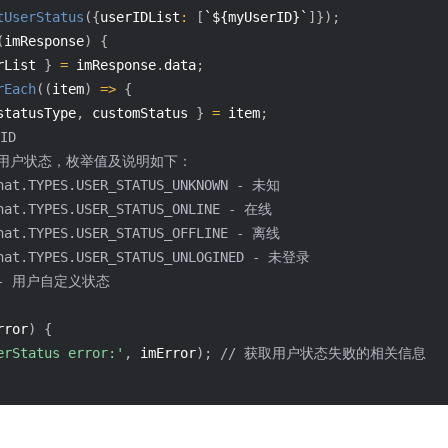
tUserStatus
(
{
userIDList
:
[
`${myUserID}`
]
}
)
;
(
imResponse
)
{
rList 
}
=
 imResponse
.
data
;
rEach
(
(
item
)
=>
{
statusType
,
 customStatus 
}
=
 item
;
ID
e - 用户状态，枚举值及说明如下：
hat.TYPES.USER_STATUS_UNKNOWN - 未知
hat.TYPES.USER_STATUS_ONLINE - 在线
hat.TYPES.USER_STATUS_OFFLINE - 离线
Chat.TYPES.USER_STATUS_UNLOGINED - 未登录
us - 用户自定义状态
rror
)
{
erStatus error:'
,
 imError
)
;
// 获取用户状态失败的相关信息