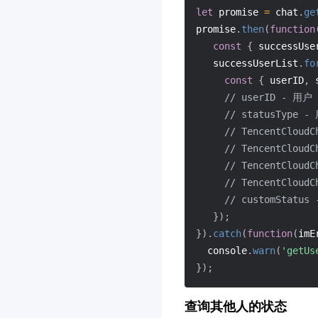
let
 promise 
=
 chat
.
ge
promise
.
then
(
function
const
{
 successUse
   successUserList
.
fo
const
{
 userID
,
 
// userID - 用户 
// statusTyp
// TencentCloudC
// TencentCloudC
// TencentCloudC
// TencentCloud
// customStat
}
)
;
}
)
.
catch
(
function
(
imE
  console
.
warn
(
'getUs
}
)
;
查询其他人的状态