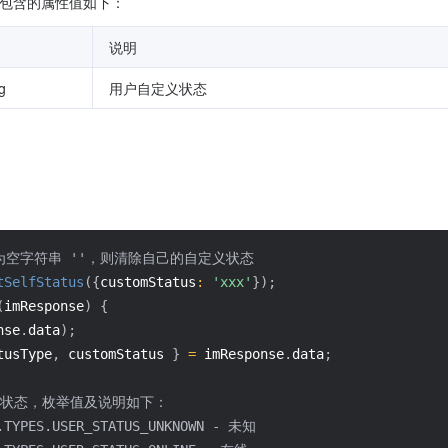
 类型，包含的属性值如下：
说明
g
用户自定义状态
tus 为空字符串 ''，则清除自己的自定义状态
tSelfStatus
(
{
customStatus
:
'xxx'
}
)
;
(
imResponse
)
{
nse
.
data
)
;
tusType
,
 customStatus 
}
=
 imResponse
.
data
;
- 用户状态，枚举值及说明如下：
t.TYPES.USER_STATUS_UNKNOWN - 未知