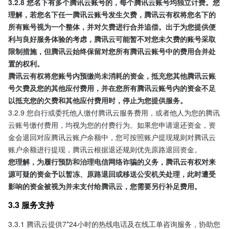
3.2.8 您名下有多个腾讯云账号的，每个腾讯云账号均独立计费。您
理解，若您名下任一腾讯云账号发生欠费，腾讯云有权将您名下的
所有账号视为一个整体，并对欠费进行合并追偿。出于为您提供便
利与良好服务体验的考虑，腾讯云可能暂不对您未欠费的账号采取
限制措施，但腾讯云始终保留对您所有腾讯云账号中的费用合并处
置的权利。
腾讯云有权将您账号内预缴尚未消耗的资金，抵充您其他腾讯云账
号欠费及您的其他应付费用，并在您所有腾讯云账号内的资金不足
以抵充您的欠费和其他应付费用时，停止为您提供服务。
3.2.9 您自行或委托他人缴付腾讯云服务费用，或者他人为您的腾讯
云账号缴付费用，均视为您的付费行为。如果您申请退还资金，资
金会退回对应腾讯云账户余额中，您可按照账户提现规则对腾讯云
账户余额进行提现，腾讯云根据退还规则优先原路退回资金。
您理解，为履行预防和治理电信网络诈骗的义务，腾讯云有权对来
源可疑的资金予以暂冻、原路退回或移送公安机关处理，此时遭受
影响的资金被视为并未支付给腾讯云，您需要另行补足费用。
3.3 服务支持
3.3.1 腾讯云提供7*24小时的热线电话及在线工单咨询服务，协助您