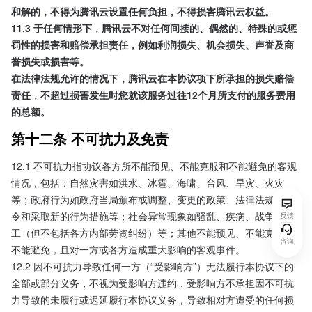
和解的，不得为腾讯云设置任何负担，不得损害腾讯云权益。
11.3 于任何情形下，腾讯云不对任何间接的、偶然的、特殊的或惩
罚性的损害和赔偿承担责任，例如利润损失、机会损失、声誉及商
誉损失或损害等。
在法律法规允许的情况下，腾讯云在本协议项下所承担的损失赔偿
责任，不超过损害发生时您就该服务过往12个月所支付的服务费用
的总额。
第十二条 不可抗力及免责
12.1 不可抗力指协议各方所不能预见、不能克服和不能避免的客观
情况，包括：自然灾害如洪水、冰雹、海啸、台风、旱灾、火灾
等；政府行为如政府当局颁布或调整、变更的政策、法律法规、指
令和采取新的行为措施等；社会异常现象如骚乱、疾病、战争、罢
反馈
工（但不包括各方内部劳资纠纷）等；其他不能预见、不能克服并
咨询
不能避免，且对一方或各方造成重大影响的客观事件。
12.2 因不可抗力导致任何一方（“受影响方”）无法履行本协议下的
全部或部分义务，不视为受影响方违约，受影响方不承担因不可抗
力导致的未履行或迟延履行本协议义务，导致相对方遭受的任何损