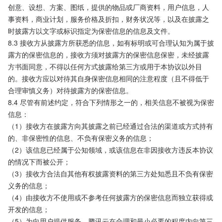
创意、设想、方案、图纸，提供的物品或厂商资料，用户信息，人
事资料，商业计划，服务价格及折扣，财务状况等，以及在披露之
时披露方以文字或标识指定为保密信息的信息及文件。
8.3 接收方从披露方所获悉的信息，如有标明或可合理认知为属于披
露方的保密信息的，接收方须对披露方的保密信息保密，未经披露
方书面同意，不得以任何方式披露给第三方或用于本协议以外目
的。接收方应以对待其自身保密信息相同的注意程度（且不得低于
合理审慎义务）对待披露方的保密信息。
8.4 尽管有前述约定，符合下列情形之一的，相关信息不被视为保密
信息：
（1）接收方在披露方向其披露之前已经通过合法的渠道或方式持有
的、非保密性的信息、不负有保密义务的信息；
（2）该信息已经属于公知领域，或该信息在非因接收方违反本协议
的情况下而被公开；
（3）接收方合法自其他有权披露资料的第三方处知悉且不负有保密
义务的信息；
（4）由接收方不使用或不参考任何披露方的保密信息而独立获得或
开发的信息；
（5）为向用户提供服务，腾讯云在合理和最小必要的程度内向第三