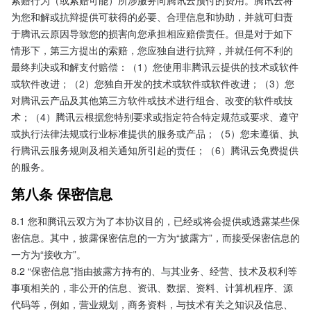
索赔行为（或索赔可能）所涉服务向腾讯云预付的费用。腾讯云将
为您和解或抗辩提供可获得的必要、合理信息和协助，并就可归责
于腾讯云原因导致您的损害向您承担相应赔偿责任。但是对于如下
情形下，第三方提出的索赔，您应独自进行抗辩，并就任何不利的
最终判决或和解支付赔偿：（1）您使用非腾讯云提供的技术或软件
或软件改进；（2）您独自开发的技术或软件或软件改进；（3）您
对腾讯云产品及其他第三方软件或技术进行组合、改变的软件或技
术；（4）腾讯云根据您特别要求或指定符合特定规范或要求、遵守
或执行法律法规或行业标准提供的服务或产品；（5）您未遵循、执
行腾讯云服务规则及相关通知所引起的责任；（6）腾讯云免费提供
的服务。
第八条 保密信息
8.1 您和腾讯云双方为了本协议目的，已经或将会提供或透露某些保
密信息。其中，披露保密信息的一方为“披露方”，而接受保密信息的
一方为“接收方”。
8.2 “保密信息”指由披露方持有的、与其业务、经营、技术及权利等
事项相关的，非公开的信息、资讯、数据、资料、计算机程序、源
代码等，例如，营业规划，商务资料，与技术有关之知识及信息、