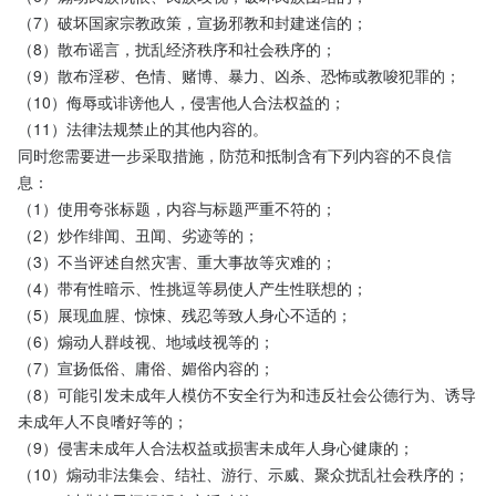
（7）破坏国家宗教政策，宣扬邪教和封建迷信的；
（8）散布谣言，扰乱经济秩序和社会秩序的；
（9）散布淫秽、色情、赌博、暴力、凶杀、恐怖或教唆犯罪的；
（10）侮辱或诽谤他人，侵害他人合法权益的；
（11）法律法规禁止的其他内容的。
同时您需要进一步采取措施，防范和抵制含有下列内容的不良信
息：
（1）使用夸张标题，内容与标题严重不符的；
（2）炒作绯闻、丑闻、劣迹等的；
（3）不当评述自然灾害、重大事故等灾难的；
（4）带有性暗示、性挑逗等易使人产生性联想的；
（5）展现血腥、惊悚、残忍等致人身心不适的；
（6）煽动人群歧视、地域歧视等的；
（7）宣扬低俗、庸俗、媚俗内容的；
（8）可能引发未成年人模仿不安全行为和违反社会公德行为、诱导
未成年人不良嗜好等的；
（9）侵害未成年人合法权益或损害未成年人身心健康的；
（10）煽动非法集会、结社、游行、示威、聚众扰乱社会秩序的；