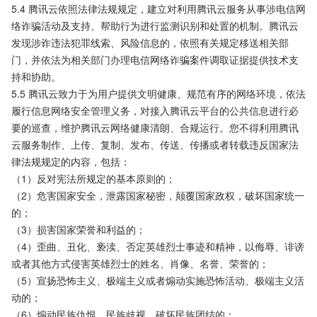
5.4 腾讯云依照法律法规规定，建立对利用腾讯云服务从事涉电信网
络诈骗活动及支持、帮助行为进行监测识别和处置的机制。腾讯云
发现涉诈违法犯罪线索、风险信息的，依照有关规定移送相关部
门，并依法为相关部门办理电信网络诈骗案件调取证据提供技术支
持和协助。
5.5 腾讯云致力于为用户提供文明健康、规范有序的网络环境，依法
履行信息网络安全管理义务，对接入腾讯云平台的公共信息进行必
要的巡查，维护腾讯云网络健康清朗、合规运行。您不得利用腾讯
云服务制作、上传、复制、发布、传送、传播或者转载违反国家法
律法规规定的内容，包括： 
（1）反对宪法所规定的基本原则的；
（2）危害国家安全，泄露国家秘密，颠覆国家政权，破坏国家统一
的；
（3）损害国家荣誉和利益的；
（4）歪曲、丑化、亵渎、否定英雄烈士事迹和精神，以侮辱、诽谤
或者其他方式侵害英雄烈士的姓名、肖像、名誉、荣誉的；
（5）宣扬恐怖主义、极端主义或者煽动实施恐怖活动、极端主义活
动的；
（6）煽动民族仇恨、民族歧视，破坏民族团结的；