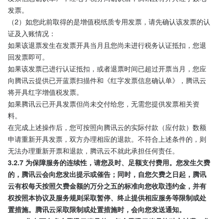
发票。
（2）如您此前取得的是增值税纸质专用发票，请先确认该发票的认
证及入账情况：
如果该退票发生在发票开具当月且您尚未进行税务认证抵扣，您退
回发票即可。
如果该发票已进行认证抵扣，或者退票时间已超过开票当月，您应
向腾讯云提供已开蓝票扫描件和《红字发票信息确认单》，腾讯云
将开具红字增值税发票。
如果腾讯云已开具发票但尚未交付给您，无需您提供发票相关资
料。
在完成上述操作后，您可按照向腾讯云的实际付款（应付款）数额
申请重新开具发票，双方办理相应的退款。不符合上述条件的，则
无法办理重新开票和退款，腾讯云不就此承担任何责任。
3.2.7 为保障服务的连续性，请您及时、足额支付费用。您发生欠费
的，腾讯云会向您发出提示或催告；同时，自您欠费之日起，腾讯
云有权每天按照欠费金额的万分之五的标准向您收取违约金，并有
权按照本协议及服务规则采取暂停、终止提供相应服务等限制或处
置措施。腾讯云采取限制或处置措施时，会向您发送通知。