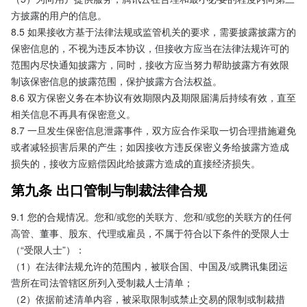
方披露的用户的信息。
8.5 如果接收方基于法律法规或监管机关的要求，需要披露披露方的
保密信息的，不视为违反本协议，但接收方应当在法律法规许可的
范围内尽快通知披露方，同时，接收方应当努力帮助披露方有效限
制该保密信息的披露范围，保护披露方合法权益。
8.6 双方保密义务在本协议有效期限内及期限届满后持续有效，直至
相关信息不再具有保密意义。
8.7 一旦发生保密信息泄露事件，双方应合作采取一切合理措施避免
或者减轻损害后果的产生；如因接收方违反保密义务给披露方造成
损失的，接收方应赔偿因此给披露方造成的直接经济损失。
第九条 出口管制与制裁法律合规
9.1 您的合规情况。您和/或您的关联方、您和/或您的关联方的任何
高管、董事、股东、代理或雇员，不属于符合以下条件的受限人士
（“受限人士”）：
（1）在法律法规允许的范围内，被联合国、中国及/或腾讯集团运
营所在司法管辖区所列入受制裁人士清单；
（2）依据前述清单内容，被采取限制或禁止交易的限制或制裁措