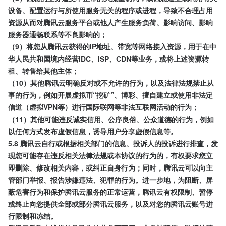
设备、配置运行与所使用服务无关的程序或进程，导致不合理占用
资源从而对腾讯云服务平台或他人产生服务负荷、影响访问、影响
服务器通畅联系等不良影响的；
（9）将您从腾讯云获得的IP地址、带宽等网络接入资源，用于在中
华人民共和国境内经营IDC、ISP、CDN等业务，或将上述资源转
租、转售给其他主体；
（10）其他腾讯云明确反对或不允许的行为，以及法律法规禁止从
事的行为，例如开展虚拟币“挖矿”、博彩、擅自建立或使用非法定
信道（虚拟VPN等）进行国际联网等非法互联网活动的行为；
（11）其他可能违反诚实信用、公序良俗、公众道德的行为，例如
以任何方式发布虚假信息，诱导用户分享虚假信息等。
5.8 腾讯云自行或根据相关部门的信息、投诉人的投诉进行排查，发
现您可能存在违反相关法律法规或本协议的行为的，有权要求您立
即删除、修改相关内容，或纠正自身行为；同时，腾讯云可以向主
管部门举报、报告涉嫌违法、犯罪的行为。进一步地，为阻断、屏
蔽危害行为和保护腾讯云服务的正常运营，腾讯云有权限制、暂停
或终止向您提供全部或部分腾讯云服务，以及对您的腾讯云账号进
行限制和冻结。