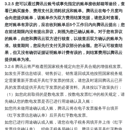
3.2.5 您可以通过腾讯云账号或事先指定的账单接收邮箱等途径，查
看已购买服务、费用支付及消耗状况和账单。腾讯云在每个月度均
会向您提供账单，该账单作为双方费用结算凭据，请您及时查看。
您对账单有异议的，应在收到账单后5个工作日内向腾讯云提出；您
在前述期限内没有提出异议，则视为您已确认账单。对于您有异议
的账单，由您和腾讯云双方进行核查，以核查后双方确认的账单为
准。核查期间，您应先行支付无异议部分的金额。您不认可核查结
果，但又没有确切证据证明账单计费有误的，则结算费用以腾讯云
提供账单为准。
3.2.6 腾讯云将严格遵照国家税务规定向您开具合规的增值税发票。
如发生开票信息错误、销售折让、销售退回或其他按照国家税务规
定需要重新开票或开具红字发票的情况，请您及时退回腾讯云已开
具的发票或提供开具红字发票的必要资料。具体按以下政策执行：
（1）如您此前取得的是数电发票，按数电发票红冲的相关规定，请
先确认您的数电发票是否已进行用途确认及入账：
如您尚未做用途确认或入账，腾讯云将在电子发票服务平台填开
《红字发票信息确认单》后开具红字数电发票。
如您已进行用途确认或入账，请您在电子税务局填开并上传《红字
发票信息确认单》，经电子税务局确认后，腾讯云将开具红字数电