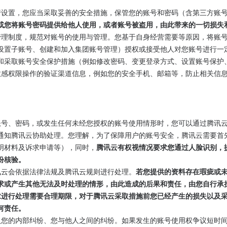
您自行设置，您应当采取妥善的安全措施，保管您的账号和密码（含第三方账
或您将账号密码提供给他人使用，或者账号被盗用，由此带来的一切损失
内部管理制度，规范对账号的使用与管理。您基于自身经营需要等原因，将
设置子账号、创建和加入集团账号管理）授权或接受他人对您账号进行一
和采取账号安全保护措施（例如修改密码、变更登录方式、设置账号保护
账号敏感权限操作的验证渠道信息，例如您的安全手机、邮箱等，防止相关
您的账号、密码，或发生任何未经您授权的账号使用情形时，您可以通过腾讯
通知腾讯云协助处理。您理解，为了保障用户的账号安全，腾讯云需要首
明材料及诉求申请等），同时，
腾讯云有权视情况要求您通过人脸识别，
份核验。
，腾讯云会依据法律法规及腾讯云规则进行处理。
若您提供的资料存在瑕疵或
求或产生其他无法及时处理的情形，由此造成的后果和责任，由您自行承
的请求进行处理需要合理期限，对于腾讯云采取措施前您已经产生的损失以
何责任。
会介入您的内部纠纷、您与他人之间的纠纷。如果发生的账号使用权争议短时