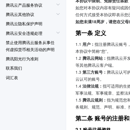
本协议中限制、免除责任条款
腾讯云产品服务协议
如您对本协议内容有疑问或因
腾讯云其他协议
任何方式接受本协议即表示您
如您未满18周岁，请您在父
腾讯云隐私保护声明
第一条 定义
腾讯云安全违规处理
禁止使用腾讯云服务从事任
1.1 
用户：
指注册腾讯云账号
何虚拟货币相关活动的声明
本协议中简称“您”。
1.2 
腾讯云网站：
指腾讯云开
腾讯阳光行为准则
等其他腾讯云客户端。
联系我们
1.3 
第三方账号：
腾讯云认可
词汇表
云认可的账号。
1.4 
法律法规：
指可适用的生
军事法规、军事规章、监察法
1.5 
腾讯云规则：
指为规范您
务规则、规范、声明、标准、
第二条 账号的注册
2.1 账号注册资格