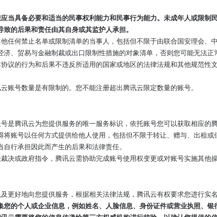
时，您应当具备必要和适当的民事权利能力和民事行为能力。未成年人或限
导致的后果和责任由其自身或其监护人承担。
并非其他任何禁止名单或限制清单的当事人，包括但不限于由联合国安理会
经济、贸易与金融制裁或出口限制性措施的对象清单，否则您可能无法正
履行本协议的行为和后果不违反所适用的国家或地区的法律法规和其他规范
的腾讯云账号数量是有限制的。您不能注册超出腾讯云限定数量的账号。
册的账号是腾讯云为您提供服务的唯一服务标识，依托账号您可以获取相应
得将账号以任何方式提供给他人使用，包括但不限于转让、赠与、出租或
当自行承担因此而产生的后果和法律责任。
、司法裁决或政府指令，腾讯云需协助完成账号使用权变更或对账号实施其
实性以及更好地向您提供服务，根据相关法律法规，腾讯云有权要求您进行实
集您的个人或企业信息，例如姓名、人脸信息、身份证件或营业执照、银