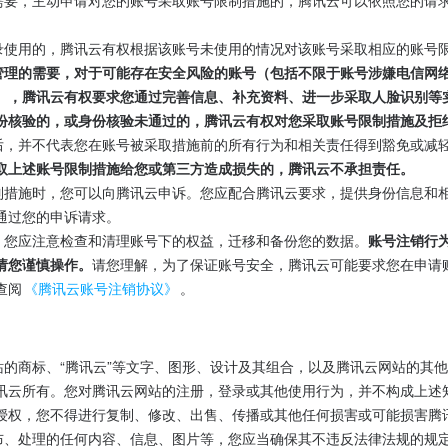
管理需要，主动申请对您的账号采取账号限制措施的，腾讯云可以依照您的请
登录使用的，腾讯云有权根据该账号未使用的情况对该账号采取相应的账号
主动管理的需要，对于可能存在安全风险的账号（包括不限于账号涉嫌电信网
），腾讯云有权要求您通过完善信息、补充资料、进一步采取人脸识别等
份核验的，或身份核验未通过的，腾讯云有权对您采取账号限制措施及拒
措施后，并不代表您在账号被采取措施前的所有行为和相关责任得到豁免或减
取上述账号限制措施给您或第三方造成损失的，腾讯云不承担责任。
号限制措施时，您可以向腾讯云申诉。您应配合腾讯云要求，提供身份信息和
通过您的申诉请求。
号，您应注意检查和清理账号下的权益，迁移和备份您的数据。
账号注销行
请您谨慎操作。
请您理解，为了保证账号安全，腾讯云可能要求您在申请
查阅
《腾讯云账号注销协议》
。
网站的商标、“腾讯云”等文字、图形、设计及其组合，以及腾讯云网站的其
讯云所有。您对腾讯云网站的注册，登录或其他使用行为，并不构成上述
授权，您不得进行复制、修改、出售、传播或其他任何损害或可能损害腾
、发布、处理的任何内容、信息、图片等，您应当确保其不违反法律法规的规