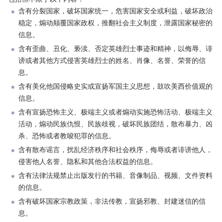
含有分裂国家，破坏国家统一，危害国家安全或利益，破坏政治
稳定，煽动颠覆国家政权，推翻社会主义制度，泄露国家秘密的
信息。
含有歪曲、丑化、亵渎、否定英雄烈士事迹和精神，以侮辱、诽
谤或者其他方式侵害英雄烈士的姓名、肖像、名誉、荣誉的信
息。
含有美化他国侵略史实或宣扬军国主义思想，鼓吹美西价值观的
信息。
含有宣扬恐怖主义、极端主义或者煽动实施恐怖活动、极端主义
活动，煽动民族仇恨、民族歧视，破坏民族团结，散布暴力、凶
杀、恐怖或者教唆犯罪的信息。
含有散布谣言，扰乱经济秩序和社会秩序，侮辱或者诽谤他人，
侵害他人名誉、隐私和其他合法权益的信息。
含有法律法规禁止出版发行的书籍、音像制品、视频、文件资料
的信息。
含有破坏国家宗教政策，非法传教，宣扬邪教、封建迷信的信
息。