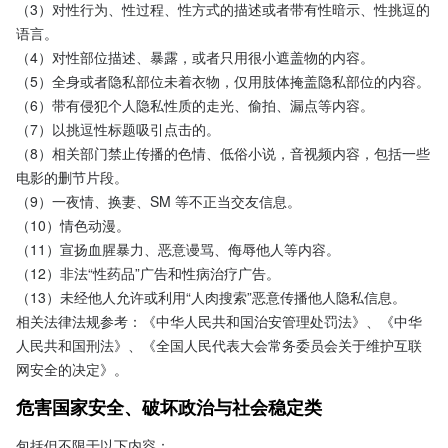
（3）对性行为、性过程、性方式的描述或者带有性暗示、性挑逗的
语言。

（4）对性部位描述、暴露，或者只用很小遮盖物的内容。

（5）全身或者隐私部位未着衣物，仅用肢体掩盖隐私部位的内容。

（6）带有侵犯个人隐私性质的走光、偷拍、漏点等内容。

（7）以挑逗性标题吸引点击的。

（8）相关部门禁止传播的色情、低俗小说，音视频内容，包括一些
电影的删节片段。

（9）一夜情、换妻、SM 等不正当交友信息。

（10）情色动漫。

（11）宣扬血腥暴力、恶意谩骂、侮辱他人等内容。

（12）非法“性药品”广告和性病治疗广告。

（13）未经他人允许或利用“人肉搜索”恶意传播他人隐私信息。
相关法律法规参考：《中华人民共和国治安管理处罚法》、《中华
人民共和国刑法》、《全国人民代表大会常务委员会关于维护互联
网安全的决定》。
危害国家安全、破坏政治与社会稳定类
包括但不限于以下内容：