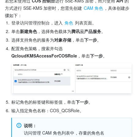
若您未使用过 
COS 控制台
进行 SSE-KMS 加密，而只使用 
API
 的
方式进行 SSE-KMS 加密时，您需先创建 
CAM 角色
，具体创建步
骤如下：
1.
登录访问管理控制台，进入 
角色
 列表页面。
2.
单击
新建角色
，选择角色载体为
腾讯云产品服务
。
3.
选择支持角色的服务为
对象存储
，单击
下一步
。
4.
配置角色策略，搜索并勾选 
QcloudKMSAccessForCOSRole
，单击
下一步
5.
标记角色的标签键和标签值，单击
下一步
。
6.
输入指定角色名称：COS_QCSRole。
说明：
访问管理 CAM 角色列表中，存量的角色名