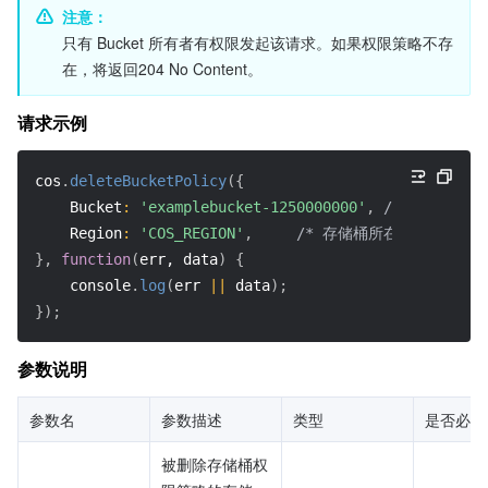
注意：
只有 Bucket 所有者有权限发起该请求。如果权限策略不存
在，将返回204 No Content。
请求示例
cos
.
deleteBucketPolicy
(
{
Bucket
:
'examplebucket-1250000000'
,
/* 必须 */
Region
:
'COS_REGION'
,
/* 存储桶所在地域，必须字
}
,
function
(
err, data
)
{
    console
.
log
(
err 
||
 data
)
;
}
)
;
参数说明
参数名
参数描述
类型
是否必填
被删除存储桶权