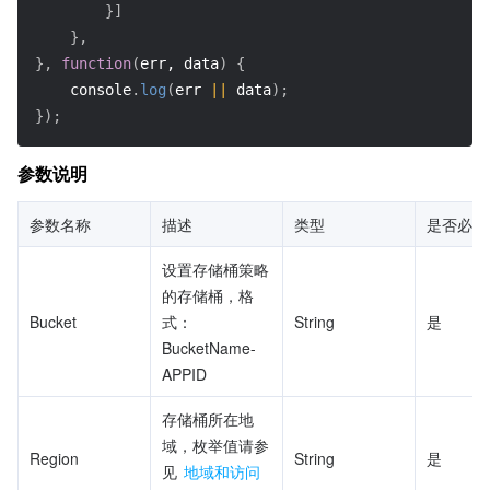
}
]
}
,
}
,
function
(
err, data
)
{
    console
.
log
(
err 
||
 data
)
;
}
)
;
参数说明
参数名称                   
描述
类型
是否必填
设置存储桶策略
的存储桶，格
Bucket
式：
String
是
BucketName-
APPID
存储桶所在地
域，枚举值请参
Region
String
是
见 
地域和访问