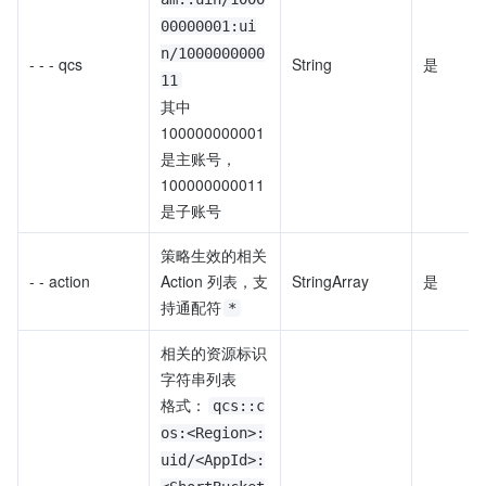
00000001:ui
n/1000000000
- - - qcs
String
是
11
其中
100000000001 
是主账号，
100000000011
是子账号
策略生效的相关 
- - action
Action 列表，支
StringArray
是
持通配符
*
相关的资源标识
字符串列表
格式：
qcs::c
os:<Region>:
uid/<AppId>: