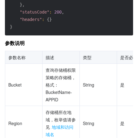
}
,
"statusCode"
:
200
,
"headers"
:
{
}
}
参数说明
参数名称
描述
类型
是否必填
查询存储桶权限
策略的存储桶，
Bucket
格式：
String
是
BucketName-
APPID
存储桶所在地
域，枚举值请参
Region
String
是
见 
地域和访问
域名