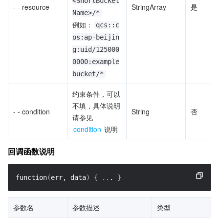
<ShortBucket
- - resource
StringArray
是
Name>/*
例如：
qcs::c
os:ap-beijin
g:uid/125000
0000:example
bucket/*
约束条件，可以
不填，具体说明
- - condition
String
否
请参见 
condition
 说明
回调函数说明
function
(
err, data
)
{
..
. 
}
参数名           
参数描述
类型