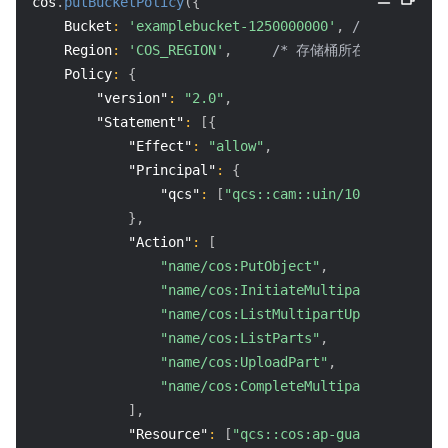
cos
.
putBucketPolicy
(
{
Bucket
:
'examplebucket-1250000000'
,
/* 必须 */
Region
:
'COS_REGION'
,
/* 存储桶所在地域，必须字
Policy
:
{
"version"
:
"2.0"
,
"Statement"
:
[
{
"Effect"
:
"allow"
,
"Principal"
:
{
"qcs"
:
[
"qcs::cam::uin/100000000001:
}
,
"Action"
:
[
"name/cos:PutObject"
,
"name/cos:InitiateMultipartUpload"
,
"name/cos:ListMultipartUploads"
,
"name/cos:ListParts"
,
"name/cos:UploadPart"
,
"name/cos:CompleteMultipartUpload"
]
,
"Resource"
:
[
"qcs::cos:ap-guangzhou:uid/