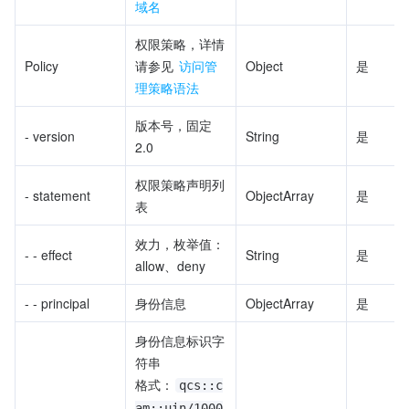
域名
权限策略，详情
Policy
请参见 
访问管
Object
是
理策略语法
版本号，固定
- version
String
是
2.0
权限策略声明列
- statement
ObjectArray
是
表
效力，枚举值：
- - effect
String
是
allow、deny
- - principal
身份信息
ObjectArray
是
身份信息标识字
符串
格式：
qcs::c
am::uin/1000