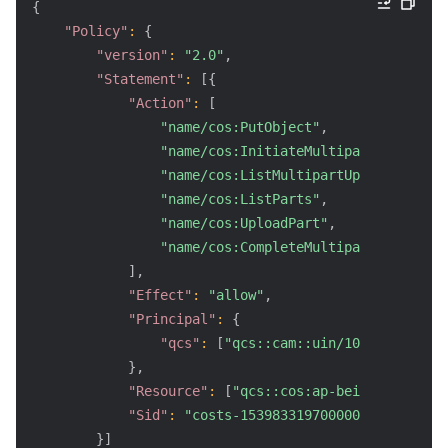
{
"Policy"
:
{
"version"
:
"2.0"
,
"Statement"
:
[
{
"Action"
:
[
"name/cos:PutObject"
,
"name/cos:InitiateMultipartUpload"
,
"name/cos:ListMultipartUploads"
,
"name/cos:ListParts"
,
"name/cos:UploadPart"
,
"name/cos:CompleteMultipartUpload"
]
,
"Effect"
:
"allow"
,
"Principal"
:
{
"qcs"
:
[
"qcs::cam::uin/100000000001:
}
,
"Resource"
:
[
"qcs::cos:ap-beijing:uid/12
"Sid"
:
"costs-1539833197000000307620-465
}
]