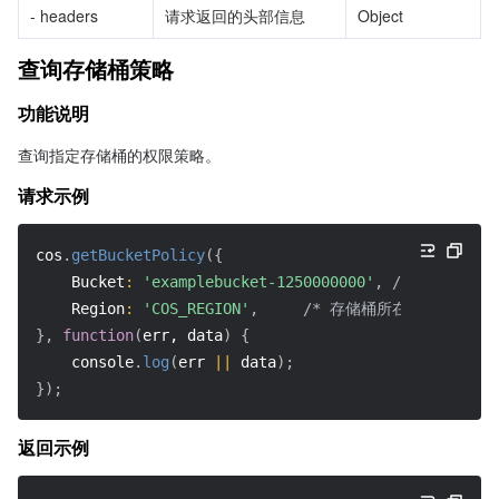
- headers
请求返回的头部信息
Object
查询存储桶策略
功能说明
查询指定存储桶的权限策略。
请求示例
cos
.
getBucketPolicy
(
{
Bucket
:
'examplebucket-1250000000'
,
/* 必须 */
Region
:
'COS_REGION'
,
/* 存储桶所在地域，必须字
}
,
function
(
err, data
)
{
    console
.
log
(
err 
||
 data
)
;
}
)
;
返回示例