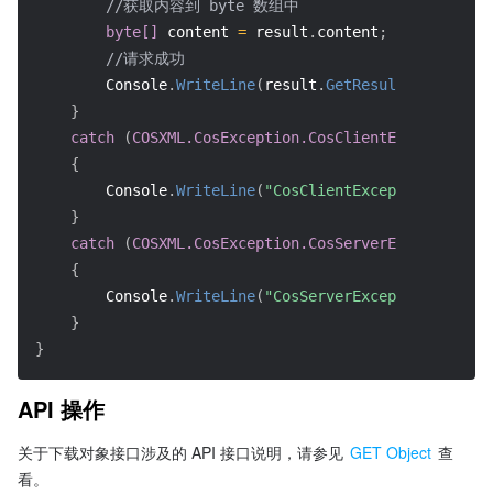
//获取内容到 byte 数组中
byte[]
 content 
=
 result
.
content
;
//请求成功
        Console
.
WriteLine
(
result
.
GetResultInfo
(
)
)
;
}
catch
(
COSXML.CosException.CosClientException
 cl
{
        Console
.
WriteLine
(
"CosClientException: "
+
 c
}
catch
(
COSXML.CosException.CosServerException
 se
{
        Console
.
WriteLine
(
"CosServerException: "
+
 s
}
}
API 操作
关于下载对象接口涉及的 API 接口说明，请参见 
GET Object
 查
看。