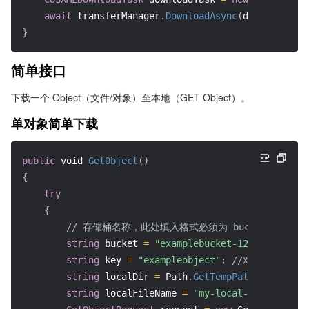
await
 transferManager
.
DownloadAsync
(
downloadTask
}
简单接口
下载一个 Object（文件/对象）至本地（GET Object）。
单对象简单下载
public
void
GetObject
(
)
{
try
{
// 存储桶名称，此处填入格式必须为 bucketname-APPID, 
string
 bucket 
=
"examplebucket-1250000000"
;
string
 key 
=
"exampleobject"
;
//对象键
string
 localDir 
=
 Path
.
GetTempPath
(
)
;
//本地
string
 localFileName 
=
"my-local-temp-file"
;