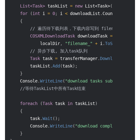
List<Task>
 taskList 
=
new
List<Task>
(
)
;
for
(
int
 i 
=
0
;
 i 
<
 downloadList
.
Count
;
 i
++
)
{
// 遍历待下载列表，下载内容写到 filename_i 文件
COSXMLDownloadTask
 downloadTask 
=
new
COSXML
            localDir
,
"filename_"
+
 i
.
ToString
(
)
)
;
// 异步下载, 加入task队列
Task
 task 
=
 transferManager
.
DownloadAsync
(
do
        taskList
.
Add
(
task
)
;
}
    Console
.
WriteLine
(
"download tasks submitted, tot
//等待TaskList中所有Task结束
foreach
(
Task
 task 
in
 taskList
)
{
        task
.
Wait
(
)
;
        Console
.
WriteLine
(
"download completed"
)
;
}