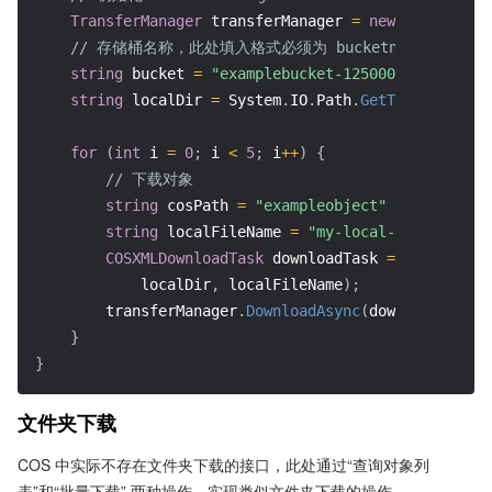
TransferManager
 transferManager 
=
new
TransferMa
// 存储桶名称，此处填入格式必须为 bucketname-APPID, 其中 A
string
 bucket 
=
"examplebucket-1250000000"
;
string
 localDir 
=
 System
.
IO
.
Path
.
GetTempPath
(
)
;
for
(
int
 i 
=
0
;
 i 
<
5
;
 i
++
)
{
// 下载对象
string
 cosPath 
=
"exampleobject"
+
 i
;
//对
string
 localFileName 
=
"my-local-temp-file"
;
COSXMLDownloadTask
 downloadTask 
=
new
COSXML
            localDir
,
 localFileName
)
;
        transferManager
.
DownloadAsync
(
downloadTask
)
.
}
}
文件夹下载
COS 中实际不存在文件夹下载的接口，此处通过“查询对象列
表”和“批量下载” 两种操作，实现类似文件夹下载的操作。