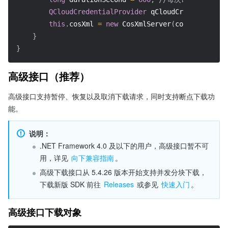
QCloudCredentialProvider
 qCloudCredentialPro
this
.
cosXml 
=
new
CosXmlServer
(
config
,
 qClou
}
}
高级接口（推荐）
高级接口支持暂停、恢复以及取消下载请求，同时支持断点下载功
能。
说明：
.NET Framework 4.0 及以下的用户，高级接口暂不可
用，详见 
向下兼容指南
。
高级下载接口从 5.4.26 版本开始支持并发分块下载，
下载新版 SDK 前往 
Releases
 或参见 
快速入门
。
高级接口下载对象