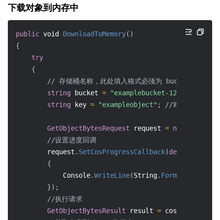
下载对象到内存中
public
void
DownloadToMemory
(
)
{
try
{
// 存储桶名称，此处填入格式必须为 bucketname-APPID, 
string
 bucket 
=
"examplebucket-1250000000"
;
string
 key 
=
"exampleobject"
;
//对象键
GetObjectBytesRequest
 request 
=
new
GetObjec
//设置进度回调
        request
.
SetCosProgressCallback
(
delegate
(
lon
{
            Console
.
WriteLine
(
String
.
Format
(
"progres
}
)
;
//执行请求
GetObjectBytesResult
 result 
=
 cosXml
.
GetObje