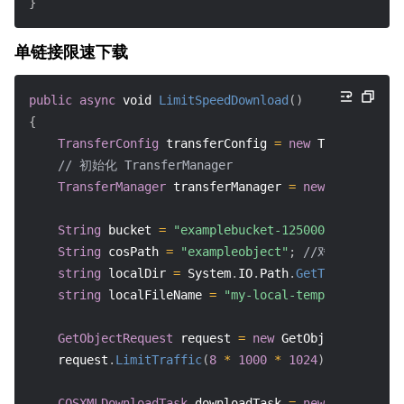
}
单链接限速下载
public
async
void
LimitSpeedDownload
(
)
{
TransferConfig
 transferConfig 
=
new
TransferConf
// 初始化 TransferManager
TransferManager
 transferManager 
=
new
TransferMa
String
 bucket 
=
"examplebucket-1250000000"
;
//存
String
 cosPath 
=
"exampleobject"
;
//对象在存储桶
string
 localDir 
=
 System
.
IO
.
Path
.
GetTempPath
(
)
;
string
 localFileName 
=
"my-local-temp-file"
;
/
GetObjectRequest
 request 
=
new
GetObjectRequest
(
    request
.
LimitTraffic
(
8
*
1000
*
1024
)
;
// 限制为1
COSXMLDownloadTask
 downloadTask 
=
new
COSXMLDown