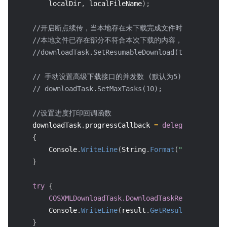
        localDir
,
 localFileName
)
;
//开启断点续传，当本地存在未下载完成文件时，追加下载到
//本地文件已存在部分不符合本次下载的内容，可能导致下载
//downloadTask.SetResumableDownload(true);
// 手动设置高级下载接口的并发数 (默认为5), 从5.4.2
// downloadTask.SetMaxTasks(10);
//设置进度打印回调函数
    downloadTask
.
progressCallback 
=
delegate
(
long
 c
{
        Console
.
WriteLine
(
String
.
Format
(
"progress = 
}
try
{
COSXMLDownloadTask.DownloadTaskResult
 result
        Console
.
WriteLine
(
result
.
GetResultInfo
(
)
)
;
}