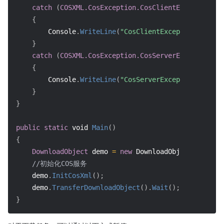
catch
(
COSXML.CosException.CosClientException
 cl
{
        Console
.
WriteLine
(
"CosClientException: "
+
 c
}
catch
(
COSXML.CosException.CosServerException
 se
{
        Console
.
WriteLine
(
"CosServerException: "
+
 s
}
}
public
static
void
Main
(
)
{
DownloadObject
 demo 
=
new
DownloadObject
(
)
;
//初始化COS服务
    demo
.
InitCosXml
(
)
;
    demo
.
TransferDownloadObject
(
)
.
Wait
(
)
;
}