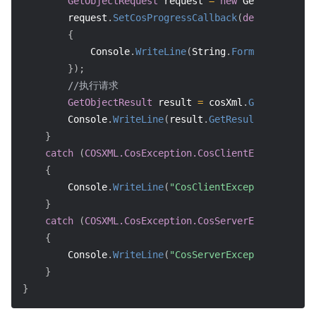
GetObjectRequest
 request 
=
new
GetObjectRequ
        request
.
SetCosProgressCallback
(
delegate
(
lon
{
            Console
.
WriteLine
(
String
.
Format
(
"progres
}
)
;
//执行请求
GetObjectResult
 result 
=
 cosXml
.
GetObject
(
re
        Console
.
WriteLine
(
result
.
GetResultInfo
(
)
)
;
}
catch
(
COSXML.CosException.CosClientException
 cl
{
        Console
.
WriteLine
(
"CosClientException: "
+
 c
}
catch
(
COSXML.CosException.CosServerException
 se
{
        Console
.
WriteLine
(
"CosServerException: "
+
 s
}
}