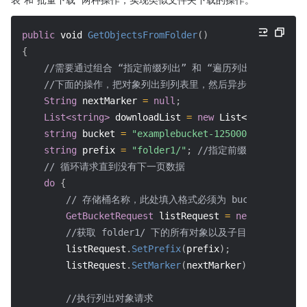
public
void
GetObjectsFromFolder
(
)
{
//需要通过组合 “指定前缀列出” 和 “遍历列出的对象ke
//下面的操作，把对象列出到列表里，然后异步下载列表中的
String
 nextMarker 
=
null
;
List<string>
 downloadList 
=
new
List<string>
(
)
;
string
 bucket 
=
"examplebucket-1250000000"
;
string
 prefix 
=
"folder1/"
;
//指定前缀
// 循环请求直到没有下一页数据
do
{
// 存储桶名称，此处填入格式必须为 bucketname-APPID, 
GetBucketRequest
 listRequest 
=
new
GetBucket
//获取 folder1/ 下的所有对象以及子目录
        listRequest
.
SetPrefix
(
prefix
)
;
        listRequest
.
SetMarker
(
nextMarker
)
;
//执行列出对象请求