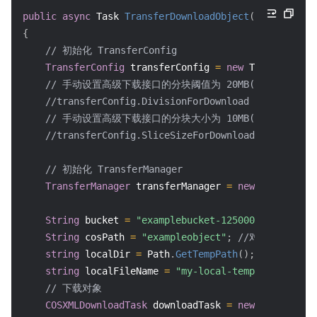
public
async
Task
TransferDownloadObject
(
)
{
// 初始化 TransferConfig
TransferConfig
 transferConfig 
=
new
TransferConf
// 手动设置高级下载接口的分块阈值为 20MB(默认为20MB)
//transferConfig.DivisionForDownload = 20 * 1024
// 手动设置高级下载接口的分块大小为 10MB(默认为5M
//transferConfig.SliceSizeForDownload = 10 * 102
// 初始化 TransferManager
TransferManager
 transferManager 
=
new
TransferMa
String
 bucket 
=
"examplebucket-1250000000"
;
//存
String
 cosPath 
=
"exampleobject"
;
//对象在存储桶
string
 localDir 
=
 Path
.
GetTempPath
(
)
;
//本地文件夹
string
 localFileName 
=
"my-local-temp-file"
;
/
// 下载对象
COSXMLDownloadTask
 downloadTask 
=
new
COSXMLDown