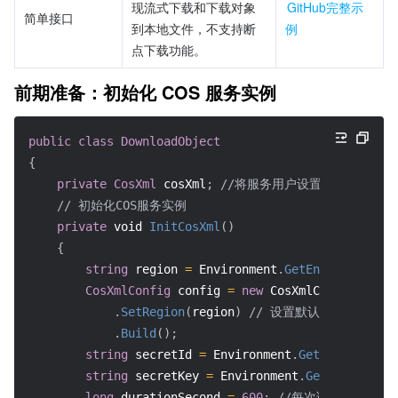
现流式下载和下载对象
GitHub完整示
简单接口
到本地文件，不支持断
例
点下载功能。
前期准备：初始化 COS 服务实例
public
class
DownloadObject
{
private
CosXml
 cosXml
;
//将服务用户设置成数据成员
// 初始化COS服务实例
private
void
InitCosXml
(
)
{
string
 region 
=
 Environment
.
GetEnvironmentVa
CosXmlConfig
 config 
=
new
CosXmlConfig.Build
.
SetRegion
(
region
)
// 设置默认的地域, COS 地域
.
Build
(
)
;
string
 secretId 
=
 Environment
.
GetEnvironment
string
 secretKey 
=
 Environment
.
GetEnvironmen
long
 durationSecond 
=
600
;
//每次请求签名有效