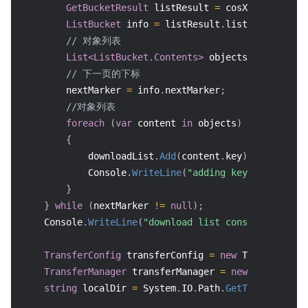
GetBucketResult
 listResult 
=
 cosXml
.
GetBucke
ListBucket
 info 
=
 listResult
.
listBucket
;
// 对象列表
List<ListBucket.Contents>
 objects 
=
 info
.
con
// 下一页的下标
        nextMarker 
=
 info
.
nextMarker
;
//对象列表
foreach
(
var
 content 
in
 objects
)
{
            downloadList
.
Add
(
content
.
key
)
;
            Console
.
WriteLine
(
"adding key:"
+
 conten
}
}
while
(
nextMarker 
!=
null
)
;
    Console
.
WriteLine
(
"download list construct done,
TransferConfig
 transferConfig 
=
new
TransferConf
TransferManager
 transferManager 
=
new
TransferMa
string
 localDir 
=
 System
.
IO
.
Path
.
GetTempPath
(
)
;