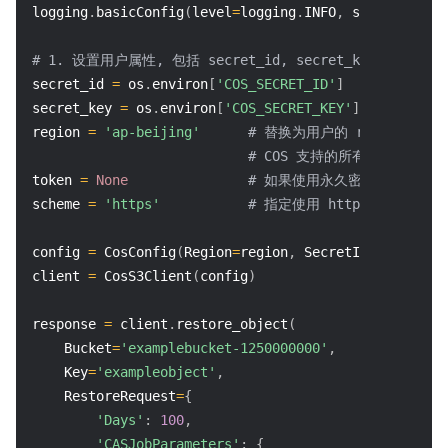
logging
.
basicConfig
(
level
=
logging
.
INFO
,
 stream
=
sys
.
s
# 1. 设置用户属性, 包括 secret_id, secret_key, regio
secret_id 
=
 os
.
environ
[
'COS_SECRET_ID'
]
# 用户的 
secret_key 
=
 os
.
environ
[
'COS_SECRET_KEY'
]
# 用户的 
region 
=
'ap-beijing'
# 替换为用户的 region，已创建桶
# COS 支持的所有 region 列表参
token 
=
None
# 如果使用永久密钥不需要填入 tok
scheme 
=
'https'
# 指定使用 http/https 协
config 
=
 CosConfig
(
Region
=
region
,
 SecretId
=
secret_id
client 
=
 CosS3Client
(
config
)
response 
=
 client
.
restore_object
(
    Bucket
=
'examplebucket-1250000000'
,
    Key
=
'exampleobject'
,
    RestoreRequest
=
{
'Days'
:
100
,
'CASJobParameters'
:
{