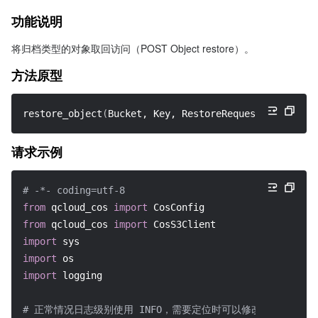
功能说明
将归档类型的对象取回访问（POST Object restore）。
方法原型
restore_object
(
Bucket, Key, 
RestoreRequest
=
{
}
, **kwa
请求示例
# -*- coding=utf-8
from
 qcloud_cos 
import
 CosConfig
from
 qcloud_cos 
import
 CosS3Client
import
 sys
import
 os
import
 logging
# 正常情况日志级别使用 INFO，需要定位时可以修改为 DEBUG