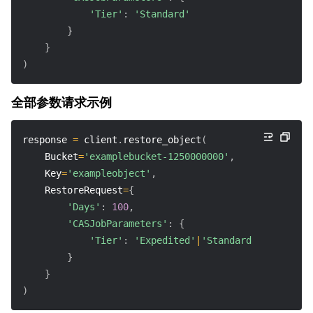
'Tier'
:
'Standard'
}
}
)
全部参数请求示例
response 
=
 client
.
restore_object
(
    Bucket
=
'examplebucket-1250000000'
,
    Key
=
'exampleobject'
,
    RestoreRequest
=
{
'Days'
:
100
,
'CASJobParameters'
:
{
'Tier'
:
'Expedited'
|
'Standard'
|
'Bulk'
}
}
)