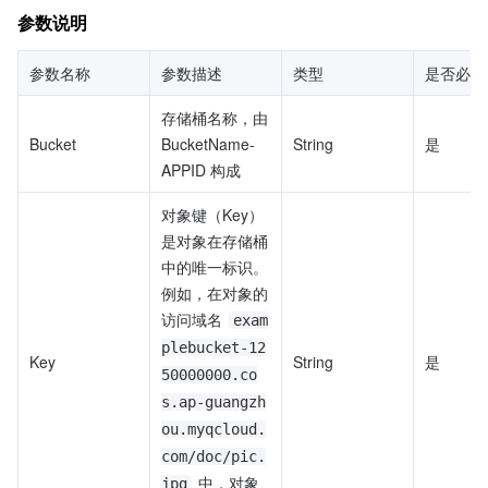
参数说明
参数名称
参数描述
类型
是否必填
存储桶名称，由 
Bucket
BucketName-
String
是
APPID 构成
对象键（Key）
是对象在存储桶
中的唯一标识。
例如，在对象的
访问域名 
exam
plebucket-12
Key
String
是
50000000.co
s.ap-guangzh
ou.myqcloud.
com/doc/pic.
 中，对象
jpg