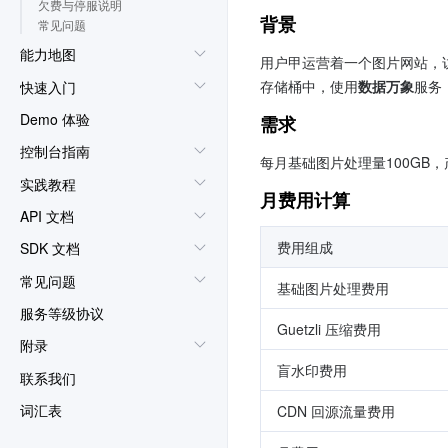
欠费与停服说明
背景
常见问题
能力地图
用户甲运营着一个图片网站，
存储桶中，使用
数据万象
服务
快速入门
Demo 体验
需求
控制台指南
每月基础图片处理量100GB，产
实践教程
月费用计算
API 文档
费用组成
SDK 文档
常见问题
基础图片处理费用
服务等级协议
Guetzli 压缩费用
附录
盲水印费用
联系我们
词汇表
CDN 回源流量费用