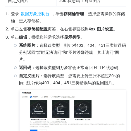
自定义图片
200 状态码 + 对应图片
1.
登录 
数据万象控制台
 ，单击
存储桶管理
，选择您需操作的存储
桶，进入存储桶。
2.
单击左侧
存储桶配置
页签，在右侧界面找到
4xx 图片设置
。
3.
单击
编辑
，根据您的需求选择
显示类型
。
系统图片
：选择该类型，则针对403、404、451三类错误码
分别返回“暂时无法访问”和“图片涉嫌违规，禁止访问”图
片。
返回码
：选择该类型则万象将会正常返回 HTTP 状态码。
自定义图片
：选择该类型，您需要上传三张不超过20k的 