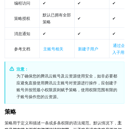
编程访问
✔
✔
✔
默认已拥有全部
策略授权
✔
✔
策略
消息通知
✔
✔
✔
通过企业
参考文档
主账号相关
新建子用户
入子用户
注意：
为了确保您的腾讯云账号及云资源使用安全，如非必要都
应避免直接使用腾讯云主账号对资源进行操作，应创建子
账号并按照最小权限原则赋予策略，使用权限范围有限的
子账号操作您的云资源。
策略
策略用于定义和描述一条或多条权限的语法规范。默认情况下，
主