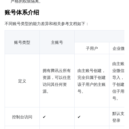
严格的权限隔离。
账号体系介绍
不同账号类型的能力差异和相关参考文档如下：
账号类型
主账号
子用户
企业微信
由主账号
拥有腾讯云所有
由主账号创建，
业微信可
资源，可以任意
完全归属于创建
导入，完
定义
访问其任何资
该子用户的主账
于创建该
源。
号。
信子用户
号。
默认支持
控制台访问
✔
✔
登录