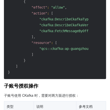
{
"effect"
:
"allow"
,
"action"
:
[
"ckafka:DescribeCkafkaTypeConfigs"
,
"ckafka:DescribeCkafkaVersion"
,
"ckafka:FetchMessageByOffset"
]
,
"resource"
:
[
"qcs::ckafka:ap-guangzhou:uin/1000**
]
}
]
}
子账号授权操作
子账号使用 CKafka 时，需要对两方面进行授权：
类型
说明
参考文档