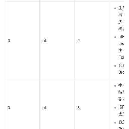
生产
待 IS
少 2
确认
ISR 
​3​
all
​2​
Lead
少 1 
Follo
容忍 1
Brok
生产
待所有
副本
ISR
​3​
all
​3​
含所
容忍 0
Brok