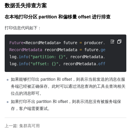
数据丢失排查方案
在本地打印分区 partition 和偏移量 offset 进行排查
打印信息代码如下：
Future
<RecordMetadata>
 future 
=
 producer
.
send
(
new
Pr
RecordMetadata
 recordMetadata 
=
 future
.
get
(
)
;
log
.
info
(
"partition: {}"
,
 recordMetadata
.
partition
(
)
log
.
info
(
"offset: {}"
,
 recordMetadata
.
offset
(
)
)
;
如果能够打印出 partition 和 offset，则表示当前发送的消息在服
务端已经被正确保存。此时可以通过消息查询的工具去查询相关
位点的消息即可。
如果打印不出 partition 和 offset，则表示消息没有被服务端保
存，客户端需要重试。
上一篇
:
集群高可用