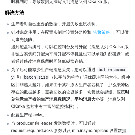
时机制时，导致数据无法写入到消息队列 CKafka 版。
解决方法
生产者对自己重要的数据，开启失败重试机制。
针对磁盘使用，在配置实例时设置好监控和 
告警策略
 ，可以做
到事先预防。

遇到磁盘写满时，可以在控制台及时升配（消息队列 CKafka 版
非独占实例间升配为平滑升配不停机且也可以单独升配磁盘）或
者通过修改消息保留时间降低磁盘存储。
为了尽可能减少生产端消息丢失，您可以通过 
buffer.memor
 和 
（以字节为单位）调优缓冲区的大小。缓冲
y
batch.size
区并非越大越好，如果由于某种原因生产者宕机了，那么缓冲区
存在的数据越多，需要回收的垃圾越多，恢复就会越慢。应该
时
刻注意生产者的生产消息数情况、平均消息大小
等（消息队列 
CKafka 监控中有丰富的监控指标）。
配置生产端 acks。
当 producer 向 leader 发送数据时，可以通过 
request.required.acks 参数以及 min.insync.replicas 设置数据