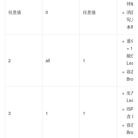
待确
​任意值
0
​任意值
消息
写入
本即
退化为 
= 1（
能仅含
2
all
1
Lead
容忍 1
Brok
生产者
Lead
ISR
​3​
1
​1​
含 Le
容忍 2
Brok