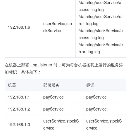
/data/log/userService/a
ccess_log.log
/data/log/userService/er
userService,sto
ror_log.log
192.168.1.6
ckService
/data/log/stockService/a
ccess_log.log
/data/log/stockService/e
rror_log.log
在机器上部署 LogListener 时，可为每台机器按其上运行的服务添
加标识，具体如下：
机器
部署服务
标识
192.168.1.1
payService
payService
192.168.1.2
payService
payService
userService,stockS
userService,stockS
192.168.1.3
ervice
ervice