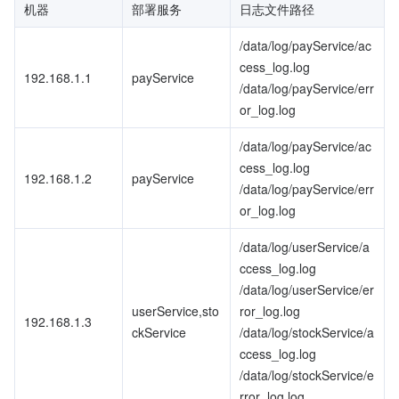
机器
部署服务
日志文件路径
/data/log/payService/ac
cess_log.log
192.168.1.1
payService
/data/log/payService/err
or_log.log
/data/log/payService/ac
cess_log.log
192.168.1.2
payService
/data/log/payService/err
or_log.log
/data/log/userService/a
ccess_log.log
/data/log/userService/er
userService,sto
ror_log.log
192.168.1.3
ckService
/data/log/stockService/a
ccess_log.log
/data/log/stockService/e
rror_log.log