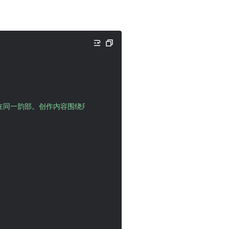
在同一韵部。创作内容围绕用户给定的主题，七言绝句共四句，每句七个