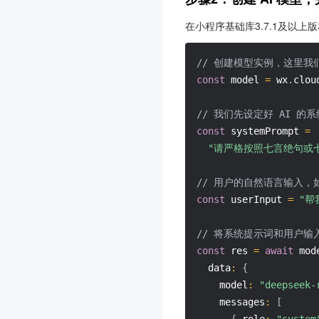
在小程序基础库3.7.1及以上版
// 创建模型实例，这里我们使
const
 model 
=
 wx
.
clou
// 我们先设定好 AI 
const
 systemPrompt 
=
"请严格按照七言绝句或
// 用户的自然语言输入，
const
 userInput 
=
"帮
// 将系统提示词和用户输
const
 res 
=
await
 mod
data
:
{
model
:
"deepseek-
messages
:
[
{
role
:
"system