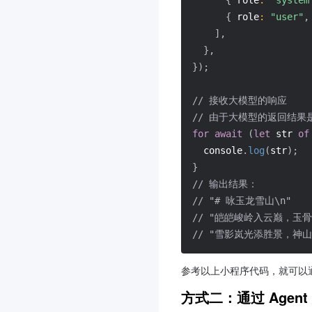
{
role
:
"user"
,
]
,
}
,
}
)
;
// 接收大模型的响应
// 由于大模型的返回结
for
await
(
let
 str 
of
  console
.
log
(
str
)
;
}
// 输出结果：
// "# 咏玉龙雪山\n"
// "皑皑峻岭入云巅，玉骨
// "雪影岚光添胜景，神山
参考以上小程序代码，就可以
方式二：通过 Agen