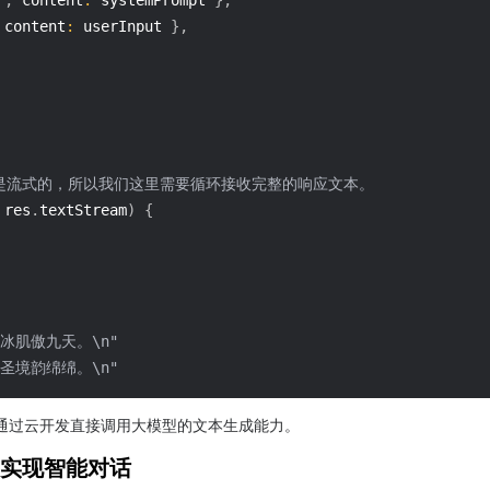
content
:
 userInput 
}
,
果是流式的，所以我们这里需要循环接收完整的响应文本。
 res
.
textStream
)
{
冰肌傲九天。\n"
圣境韵绵绵。\n"
通过云开发直接调用大模型的文本生成能力。
t 实现智能对话