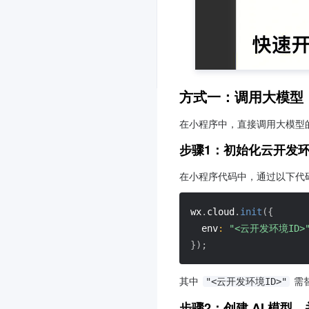
方式一：调用大模型
在小程序中，直接调用大模型的
步骤1：初始化云开发
在小程序代码中，通过以下代
wx
.
cloud
.
init
(
{
env
:
"<云开发环境ID>
}
)
;
其中 
 需
"<云开发环境ID>"
步骤2：创建 AI 模型