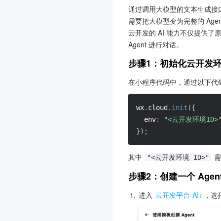
通过调用大模型的文本生成接
需要把大模型变为完整的 Ag
云开发的 AI 能力不仅提供了
Agent 进行对话。
步骤1：初始化云开发
在小程序代码中，通过以下代
wx
.
cloud
.
init
(
{
env
:
"<云开发环境ID>
}
)
;
其中 
 
"<云开发环境 ID>"
步骤2：创建一个 Agen
1.
进入 
云开发平台-AI+
，选