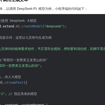
本，以调用 DeepSeek-R1 模型为例，小程序端的代码如下：
用 DeepSeek 大模型
d
.
extend
.
AI
.
createModel
(
"deepseek"
)
;
的系统提示词，这里以七言绝句生成为例
七言律诗的格律要求创作，平仄需符合规则，押韵要和谐自然，韵脚字需
如‘帮我写一首赞美玉龙雪山的诗’
我写一首赞美玉龙雪山的诗"
;
入，传入大模型
el
.
streamText
(
{
r1"
,
// 指定具体的模型
"
,
content
:
 systemPrompt 
}
,