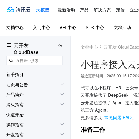
大模型
最新活动
产品
解决方案
定价
企业
文档中心
入门中心
API 中心
SDK 中心
文档活动
云开发
文档中心
云开发 CloudBas
CloudBase
小程序接入云开
新手指引
最近更新时间：
2025-09-15 17:20:
动态与公告
您可以在小程序、H5、公众号
产品简介
云开发提供了 DeepSeek +
云开发还提供了 Agent 接入能
购买指南
第三方 Agent。
快速开始
更多请参见 
常见问题 FAQ
。
操作指南
准备工作
开发指南