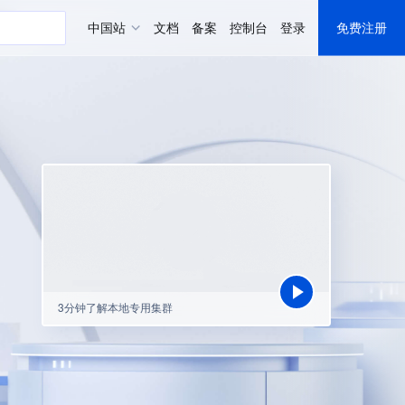
中国站
文档
备案
控制台
登录
免费注册
储
证书
uddy
uddy
器
Hub
本地专用集群
3分钟了解本地专用集群