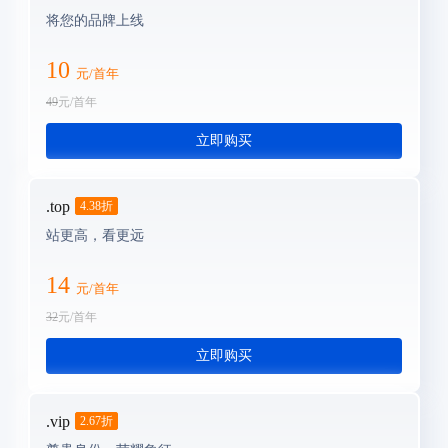
将您的品牌上线
10
元/首年
49
元/首年
立即购买
.top
4.38
折
站更高，看更远
14
元/首年
32
元/首年
立即购买
.vip
2.67
折