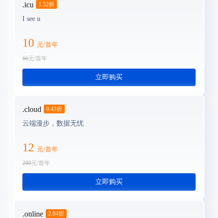
.icu
1.52
折
I see u
10
元/首年
66
元/首年
立即购买
.cloud
0.43
折
云端漫步，数据无忧
12
元/首年
280
元/首年
立即购买
.online
2.04
折