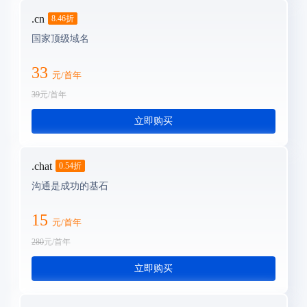
.cn
8.46
折
国家顶级域名
33
元/首年
39
元/首年
立即购买
.chat
0.54
折
沟通是成功的基石
15
元/首年
280
元/首年
立即购买