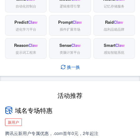
自动化控制台
逻辑推理引擎
记忆存储服务
Predict
Claw
Prompt
Claw
Raid
Claw
进化学习平台
插件扩展市场
战利品箱品牌
Reason
Claw
Sense
Claw
Smart
Claw
提示词工程库
类脑计算平台
感知智能系统
换一换
活动推荐
域名专场特惠
新用户
腾讯云新用户专属优惠，.com首年0元，2年起注