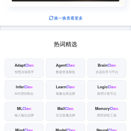
换一换
查看更多
热词精选
Adapt
Claw
Agent
Claw
Brain
Claw
智慧决策助手
数据管道枢纽
自适应学习平台
Infer
Claw
Learn
Claw
Logic
Claw
AI代理控制台
镜像仓库品牌
推理计算节点
ML
Claw
Mail
Claw
Memory
Claw
输入输出品牌
生活直播品牌
模型训练工场
Mind
Claw
Model
Claw
Neural
Claw