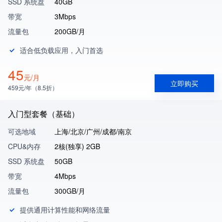
SSD 系统盘
40GB
带宽
3Mbps
流量包
200GB/月
适合低负载应用，入门首选
45
元/月
立即购买
459元/年（8.5折）
入门型套餐（基础）
可选地域
上海/北京/广州/成都/南京
CPU&内存
2核(独享) 2GB
SSD 系统盘
50GB
带宽
4Mbps
流量包
300GB/月
提供通用计算性能和网络流量