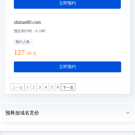
立即预约
zhizun80.com
预定倒计时：
8 小时
预约人数
-
127
.
00
元
立即预约
上一页
下一页
1
2
3
4
5
6
预释放域名竞价