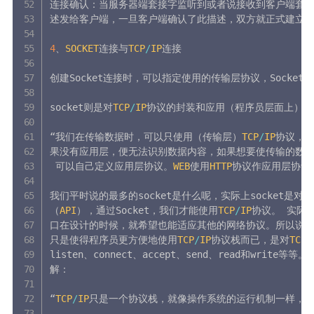
连接确认：当服务器端套接字监听到或者说接收到客户端套接
述发给客户端，一旦客户端确认了此描述，双方就正式建立连
4
、
SOCKET
连接与
TCP
/
IP
连接

创建Socket连接时，可以指定使用的传输层协议，Socke
socket则是对
TCP
/
IP
协议的封装和应用（程序员层面上）。
“我们在传输数据时，可以只使用（传输层）
TCP
/
IP
协议，但
果没有应用层，便无法识别数据内容，如果想要使传输的数
 可以自己定义应用层协议。
WEB
使用
HTTP
协议作应用层协议
我们平时说的最多的socket是什么呢，实际上socket是对
T
（
API
），通过Socket，我们才能使用
TCP
/
IP
协议。 实际上
口在设计的时候，就希望也能适应其他的网络协议。所以说，Soc
只是使得程序员更方便地使用
TCP
/
IP
协议栈而已，是对
TCP
/
listen、connect、accept、send、read和write等
解：

“
TCP
/
IP
只是一个协议栈，就像操作系统的运行机制一样，必