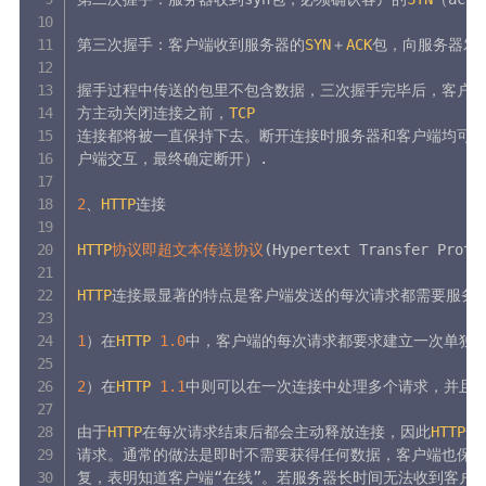
第三次握手：客户端收到服务器的
SYN
＋
ACK
包，向服务器发
握手过程中传送的包里不包含数据，三次握手完毕后，客户
方主动关闭连接之前，
TCP
连接都将被一直保持下去。断开连接时服务器和客户端均可
户端交互，最终确定断开）
.
2
、
HTTP
连接

HTTP
协议即超文本传送协议
(
Hypertext Transfer Proto
HTTP
连接最显著的特点是客户端发送的每次请求都需要服务器
1
）在
HTTP
1.0
中，客户端的每次请求都要求建立一次单独的
2
）在
HTTP
1.1
中则可以在一次连接中处理多个请求，并且多
由于
HTTP
在每次请求结束后都会主动释放连接，因此
HTTP
连
请求。通常的做法是即时不需要获得任何数据，客户端也保持
复，表明知道客户端“在线”。若服务器长时间无法收到客户