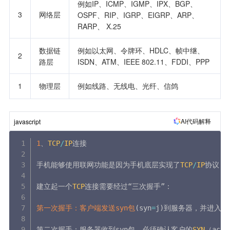
例如IP、ICMP、IGMP、IPX、BGP、
3
网络层
OSPF、RIP、IGRP、EIGRP、ARP、
RARP、 X.25
数据链
例如以太网、令牌环、HDLC、帧中继、
2
路层
ISDN、ATM、IEEE 802.11、FDDI、PPP
1
物理层
例如线路、无线电、光纤、信鸽
AI代码解释
javascript
1
、
TCP
/
IP
连接

手机能够使用联网功能是因为手机底层实现了
TCP
/
IP
协议，
建立起一个
TCP
连接需要经过“三次握手”：

第一次握手：客户端发送syn包
(
syn
=
j
)
到服务器，并进入
SY
第二次握手：服务器收到syn包，必须确认客户的
SYN
（ack
=