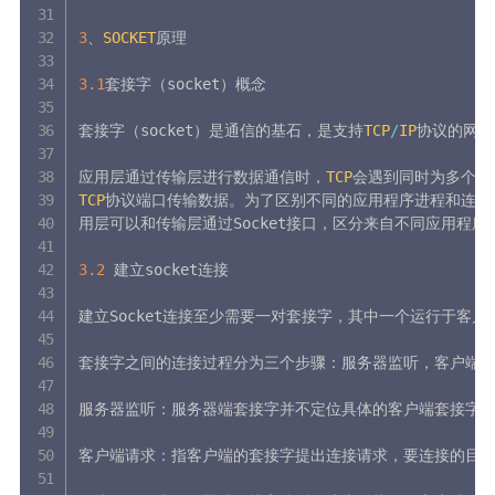
3
、
SOCKET
原理

3.1
套接字（socket）概念

套接字（socket）是通信的基石，是支持
TCP
/
IP
协议的网络
应用层通过传输层进行数据通信时，
TCP
会遇到同时为多个应
TCP
协议端口传输数据。为了区别不同的应用程序进程和连接
用层可以和传输层通过Socket接口，区分来自不同应用程
3.2
 建立socket连接

建立Socket连接至少需要一对套接字，其中一个运行于客户端，称为
套接字之间的连接过程分为三个步骤：服务器监听，客户端请
服务器监听：服务器端套接字并不定位具体的客户端套接字，
客户端请求：指客户端的套接字提出连接请求，要连接的目标