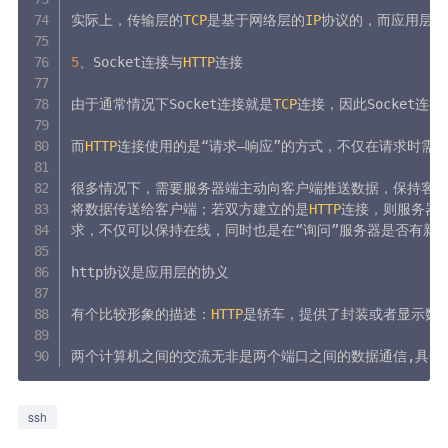
实际上，传输层的
TCP
是基于网络层的
IP
协议的，而应用层的
5
、Socket连接与
HTTP
连接

由于通常情况下Socket连接就是
TCP
连接，因此Socket
而
HTTP
连接使用的是“请求—响应”的方式，不仅在请求时需
很多情况下，需要服务器端主动向客户端推送数据，保持客户端
将数据传送给客户端；若双方建立的是
HTTP
连接，则服务器
求，不仅可以保持在线，同时也是在“询问”服务器是否有新的
http协议是应用层的协义 

有个比较形象的描述：
HTTP
是轿车，提供了封装或者显示数据的
两个计算机之间的交流无非是两个端口之间的数据通信
,
具体
ssh