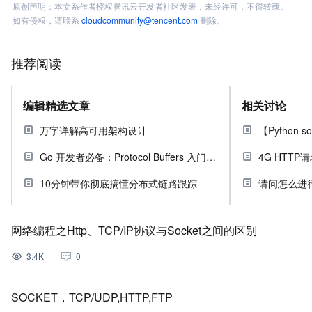
原创声明：本文系作者授权腾讯云开发者社区发表，未经许可，不得转载。
如有侵权，请联系
cloudcommunity@tencent.com
删除。
推荐阅读
编辑精选文章
相关讨论
万字详解高可用架构设计
【Python 
Go 开发者必备：Protocol Buffers 入门指南
4G HTTP请求
10分钟带你彻底搞懂分布式链路跟踪
网络编程之Http、TCP/IP协议与Socket之间的区别
3.4K
0
SOCKET，TCP/UDP,HTTP,FTP