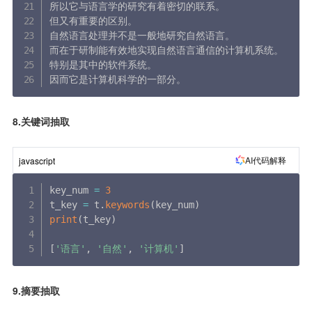
所以它与语言学的研究有着密切的联系。

但又有重要的区别。

自然语言处理并不是一般地研究自然语言。

而在于研制能有效地实现自然语言通信的计算机系统。

特别是其中的软件系统。

因而它是计算机科学的一部分。
8.关键词抽取
AI代码解释
javascript
key_num 
=
3
t_key 
=
 t
.
keywords
(
key_num
)
print
(
t_key
)
[
'语言'
,
'自然'
,
'计算机'
]
9.摘要抽取