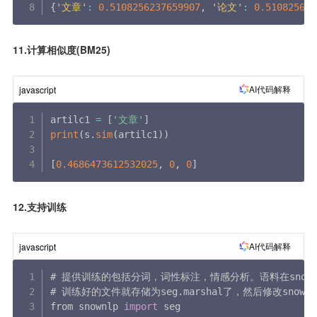
{
'文章'
:
0.5108256237659907
,
'论文'
:
0.510825623
11.计算相似度(BM25)
AI代码解释
javascript
artilc1 
=
[
'文章'
]
print
(
s
.
sim
(
artilc1
)
)
[
0.4686473612532025
,
0
,
0
]
12.支持训练
AI代码解释
javascript
# 提供训练的包括分词，词性标注，情感分析。语料在snown
# 训练好的文件就存储为seg
.
marshal了，然后修改snownl
from snownlp 
import
 seg
