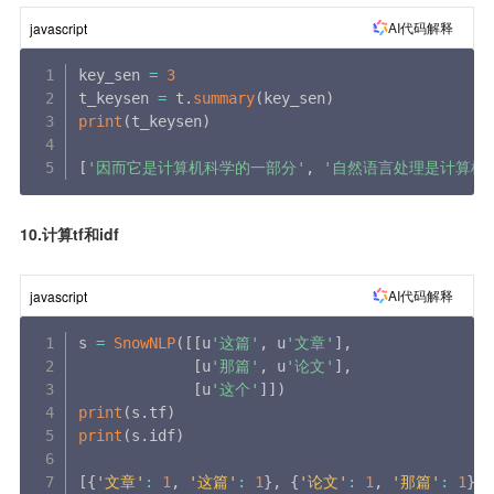
AI代码解释
javascript
key_sen 
=
3
t_keysen 
=
 t
.
summary
(
key_sen
)
print
(
t_keysen
)
[
'因而它是计算机科学的一部分'
,
'自然语言处理是计算机
10.计算tf和idf
AI代码解释
javascript
s 
=
SnowNLP
(
[
[
u
'这篇'
,
 u
'文章'
]
,
[
u
'那篇'
,
 u
'论文'
]
,
[
u
'这个'
]
]
)
print
(
s
.
tf
)
print
(
s
.
idf
)
[
{
'文章'
:
1
,
'这篇'
:
1
}
,
{
'论文'
:
1
,
'那篇'
:
1
}
,