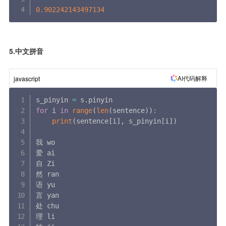
0.902242143497134
5.中文拼音
AI代码解释
javascript
s_pinyin 
=
 s
.
for
 i 
in
range
(
len
(
sentence
)
)
:
print
(
sentence
[
i
]
,
 s_pinyin
[
i
]
)
我 wo

爱 ai

自 Zi

然 ran

语 yu

言 yan

处 chu

理 li
