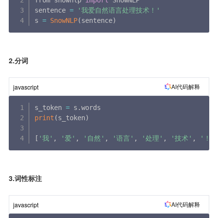
from snownlp 
import
 SnowNLP

sentence 
=
'我爱自然语言处理技术！'
s 
=
SnowNLP
(
sentence
)
2.分词
AI代码解释
javascript
s_token 
=
 s
.
print
(
s_token
)
[
'我'
,
'爱'
,
'自然'
,
'语言'
,
'处理'
,
'技术'
,
'！'
3.词性标注
AI代码解释
javascript