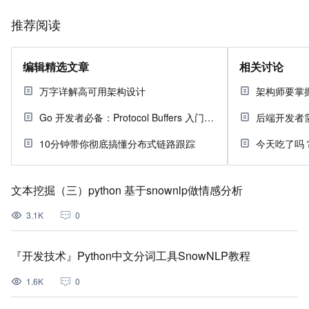
推荐阅读
编辑精选文章
相关讨论
万字详解高可用架构设计
架构师要掌
Go 开发者必备：Protocol Buffers 入门指南
后端开发者
10分钟带你彻底搞懂分布式链路跟踪
今天吃了吗
文本挖掘（三）python 基于snownlp做情感分析
3.1K
0
『开发技术』Python中文分词工具SnowNLP教程
1.6K
0