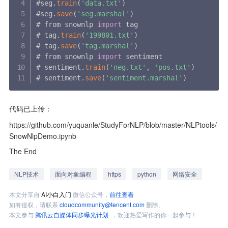
#seg
.
train
(
'data.txt'
)
#seg
.
save
(
'seg.marshal'
)
# from snownlp 
import
 tag

# tag
.
train
(
'199801.txt'
)
# tag
.
save
(
'tag.marshal'
)
# from snownlp 
import
 sentiment

# sentiment
.
train
(
'neg.txt'
,
'pos.txt'
)
# sentiment
.
save
(
'sentiment.marshal'
)
代码已上传：
https://github.com/yuquanle/StudyForNLP/blob/master/NLPtools/
SnowNlpDemo.ipynb
The End
NLP技术
面向对象编程
https
python
网络安全
本文分享自
AI小白入门
微信公众号，
前往查看
如有侵权，请联系
cloudcommunity@tencent.com
删除。
本文参与
腾讯云自媒体同步曝光计划
，欢迎热爱写作的你一起参与！