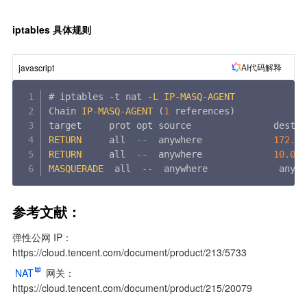
iptables 具体规则
AI代码解释
javascript
# iptables 
-
t nat 
-
L
IP
-
MASQ
-
AGENT
Chain 
IP
-
MASQ
-
AGENT
(
1
 references
)
RETURN
     all  
--
  anywhere             
172.18
RETURN
     all  
--
  anywhere             
10.0
.0
MASQUERADE
  all  
--
  anywhere             anywh
参考文献：
弹性公网 IP：
https://cloud.tencent.com/document/product/213/5733
NAT
 网关：
https://cloud.tencent.com/document/product/215/20079