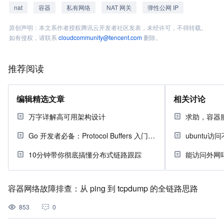
nat
容器
私有网络
NAT 网关
弹性公网 IP
原创声明：本文系作者授权腾讯云开发者社区发表，未经许可，不得转载。
如有侵权，请联系
cloudcommunity@tencent.com
删除。
推荐阅读
编辑精选文章
相关讨论
万字详解高可用架构设计
Go 开发者必备：Protocol Buffers 入门指南
ubuntu访
10分钟带你彻底搞懂分布式链路跟踪
能访问外网
容器网络故障排查：从 ping 到 tcpdump 的全链路思路
853
0