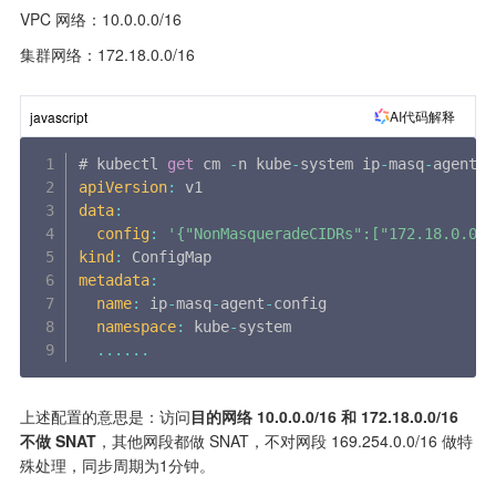
VPC 网络：10.0.0.0/16
集群网络：172.18.0.0/16
AI代码解释
javascript
# kubectl 
get
 cm 
-
n kube
-
system ip
-
masq
-
agent
-
c
apiVersion
:
data
:
config
:
'{"NonMasqueradeCIDRs":["172.18.0.0/1
kind
:
metadata
:
name
:
 ip
-
masq
-
agent
-
config

namespace
:
 kube
-
system

...
...
上述配置的意思是：访问
目的网络 10.0.0.0/16 和 172.18.0.0/16 
不做 SNAT
，其他网段都做 SNAT，不对网段 169.254.0.0/16 做特
殊处理，同步周期为1分钟。