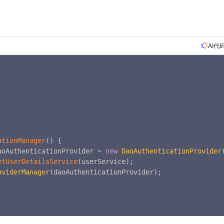
AI代
ationManager
(
)
{
aoAuthenticationProvider 
=
new
DaoAuthenticationProvider
etUserDetailsService
(
userService
)
;
oviderManager
(
daoAuthenticationProvider
)
;