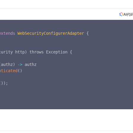
AI代
extends
WebSecurityConfigurerAdapter
{
curity http
)
 throws Exception 
{
(
authz
)
-
>
 authz

nticated
(
)
(
)
)
;