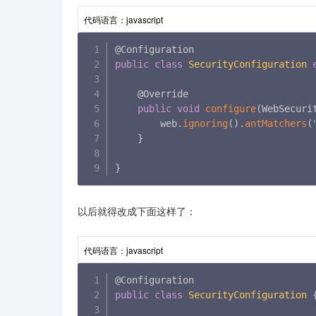
代码语言：
javascript
public
class
SecurityConfiguration
    @Override

public
void
configure
(
WebSecuri
        web
.
ignoring
(
)
.
antMatchers
(
}
}
以后就得改成下面这样了：
代码语言：
javascript
public
class
SecurityConfiguration