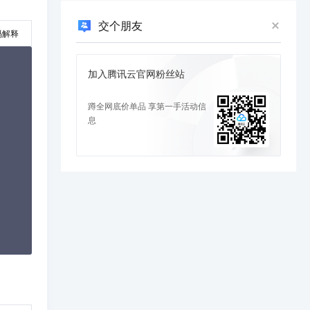
交个朋友
码解释
加入腾讯云官网粉丝站
蹲全网底价单品 享第一手活动信
息