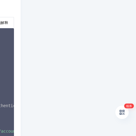
码解释
thenticationManagerBuilder
.
class
)
;
领券
/account/register"
,
"/api/v1/account/auth"
)
.
permitAll
(
)