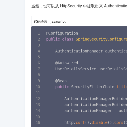
当然，也可以从 HttpSecurity 中提取出来 Authenticat
代码语言：
javascript
public
class
SpringSecurityConfigur
    AuthenticationManager authentic
    @Autowired

    UserDetailsService userDetailsS
    @Bean

public
 SecurityFilterChain 
filt
        AuthenticationManagerBuilde
        authenticationManagerBuilde
        authenticationManager 
=
 aut
        http
.
csrf
(
)
.
disable
(
)
.
cors
(