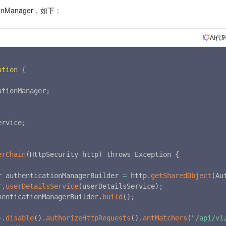
ionManager，如下：
AI代
ation
{
ationManager
;
ervice
;
erChain
(
HttpSecurity http
)
 throws Exception 
{
r authenticationManagerBuilder 
=
 http
.
getSharedObject
(
Au
r
.
userDetailsService
(
userDetailsService
)
;
henticationManagerBuilder
.
build
(
)
;
)
.
disable
(
)
.
authorizeHttpRequests
(
)
.
antMatchers
(
"/api/v1