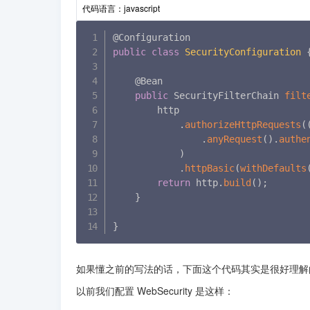
代码语言：
javascript
public
class
SecurityConfiguration
    @Bean

public
 SecurityFilterChain 
filt
        http

.
authorizeHttpRequests
(
.
anyRequest
(
)
.
authe
)
.
httpBasic
(
withDefaults
return
 http
.
build
(
)
;
}
}
如果懂之前的写法的话，下面这个代码其实是很好理解
以前我们配置 WebSecurity 是这样：