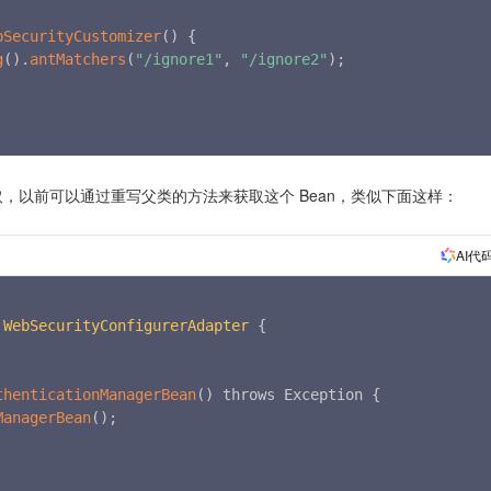
bSecurityCustomizer
(
)
{
g
(
)
.
antMatchers
(
"/ignore1"
,
"/ignore2"
)
;
er  的获取，以前可以通过重写父类的方法来获取这个 Bean，类似下面这样：
AI代
WebSecurityConfigurerAdapter
{
thenticationManagerBean
(
)
 throws Exception 
{
ManagerBean
(
)
;