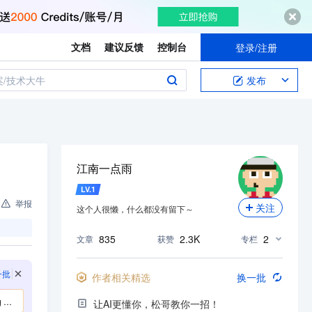
文档
建议反馈
控制台
登录/注册
案/技术大牛
发布
江南一点雨
LV.
1
举报
关注
这个人很懒，什么都没有留下～
835
2.3K
2
文章
获赞
专栏
一批
作者相关精选
换一批
？
让AI更懂你，松哥教你一招！