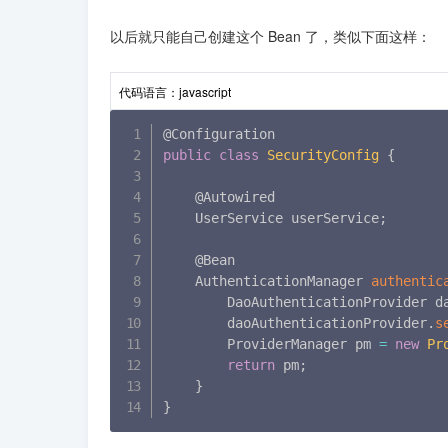
以后就只能自己创建这个 Bean 了，类似下面这样：
代码语言：
javascript
public
class
SecurityConfig
{
    @Autowired

    UserService userService
;
    @Bean

    AuthenticationManager 
authentic
        DaoAuthenticationProvider d
        daoAuthenticationProvider
.
s
        ProviderManager pm 
=
new
Pr
return
 pm
;
}
}