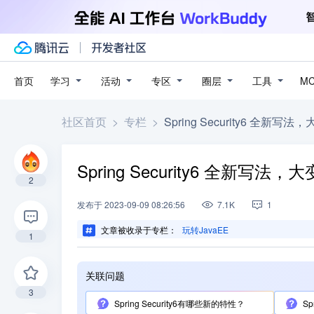
学习
活动
专区
圈层
工具
首页
M
社区首页
>
专栏
>
Spring Security6 全新写
Spring Security6 全新写法，
2
发布
于
2023-09-09 08:26:56
7.1K
1
文章被收录于专栏：
玩转JavaEE
1
关联问题
3
Spring Security6有哪些新的特性？
Sp