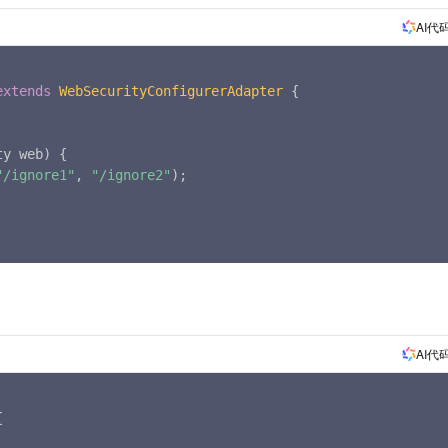
AI代
extends
WebSecurityConfigurerAdapter
{
ty web
)
{
"/ignore1"
,
"/ignore2"
)
;
AI代
{