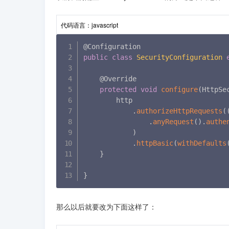
代码语言：
javascript
public
class
SecurityConfiguration
    @Override

protected
void
configure
(
HttpSe
        http

.
authorizeHttpRequests
(
.
anyRequest
(
)
.
authe
)
.
httpBasic
(
withDefaults
}
}
那么以后就要改为下面这样了：