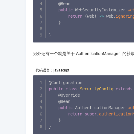
    @Bean

public
 WebSecurityCustomizer 
we
return
(
web
)
-
>
 web
.
ignorin
}
}
另外还有一个就是关于 AuthenticationManag
代码语言：
javascript
public
class
SecurityConfig
extends
    @Override

    @Bean

public
 AuthenticationManager 
au
return
super
.
authentication
}
}