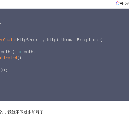
AI代
{
erChain
(
HttpSecurity http
)
 throws Exception 
{
(
authz
)
-
>
 authz

nticated
(
)
(
)
)
;
的，我就不做过多解释了