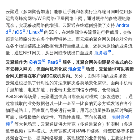
云聚通（多网聚合加速）能够让手机和各类行业终端可同时使用多
运营商蜂窝网络/WiFi网络/卫星网络上网，通过硬件的多物理链路
冗余，实现移动网络的增强。云聚通在终端侧提供了支持
Androi
d
/
iOS
/
Linux
的SDK，在对终端业务流量进行拦截后，会按
照算法策略分发在多个物理链路上。而云端的聚合网关则会对分散
在各个物理链路上的数据包进行重组及去重，还原为原始的业务流
量，通过NET网关，从公网或专线出口至业务
服务器
。
云聚通作为
公有云
PaaS
服务，其聚合网关实际是分布式的公
有云接入网关，但面向私有化或
混合云
场景，云聚通也可以将聚
合网关部署在客户的IDC或机房内。
另外，面对不同的业务场景，
云聚通也提供了针对性的算法来解决各类场景化需求。面向手机端
手游加速、电竞加速，行业端工业控制信令传输、仓储物流
AGC/IGV等场景，云聚通提供高可靠低延时模式（多发选收），通
过将截取的业务数据包以一比一甚至一比多的冗余方式发送在各个
物理链路上，再由聚合网关进行去重，用冗余流量换取低延时和高
可靠，获得极致的稳定性、可靠性表现。面向长视频、
实时音视
频
等大包场景，云聚通提供大带宽（多通道聚合）和实时（多通
道音视频）两种模式。大带宽模式可将Wi-Fi链路、蜂窝联络等多链
路聚合在一起，提高网络容量，实现稳定的业务传输，主要适用于