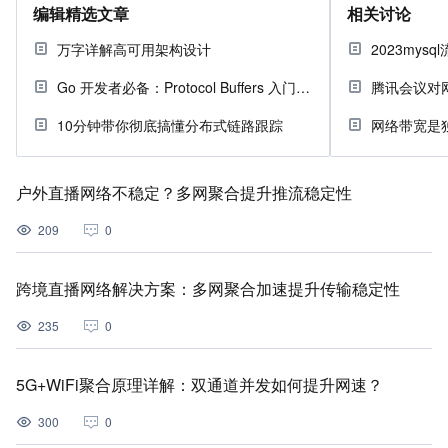
编辑精选文章
相关讨论
万字详解高可用架构设计
2023mys
Go 开发者必备：Protocol Buffers 入门指南
腾讯会议对
10分钟带你彻底搞懂分布式链路跟踪
网络带宽是
户外直播网络不稳定？多网聚合提升推流稳定性
209
0
跨境直播网络解决方案：多网聚合加速提升传输稳定性
235
0
5G+WiFi聚合原理详解：双通道并发如何提升网速？
300
0