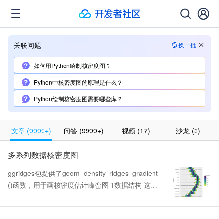
关联问题
换一批
如何用Python绘制核密度图？
Python中核密度图的原理是什么？
Python绘制核密度图需要哪些库？
文章
(
9999+
)
问答
(
9999+
)
视频
(
17
)
沙龙
(
3
)
多系列数据核密度图
ggridges包提供了geom_density_ridges_gradient
()函数，用于画核密度估计峰峦图 1数据结构 这里
我们用到的是ggridges内了数据lincoln_weather，
该数据是关于每个月各种天气指标...包括温度湿度