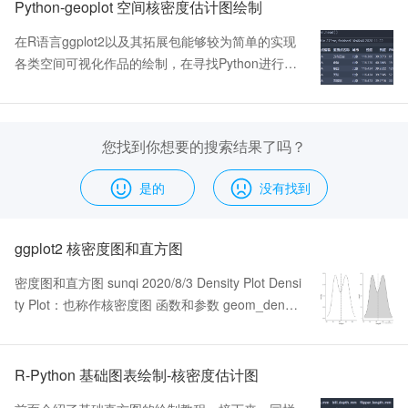
等等，其中我们要用到的两列为平均温度mt和月份
Python-geoplot 空间核密度估计图绘制
mon,这是我简化后的数据，便于展示 与单数据系列
在R语言ggplot2以及其拓展包能够较为简单的实现
不同的是这里要提供两个变量，x轴对应温度，即统
各类空间可视化作品的绘制，在寻找Python进行空
计变量，y轴为分类变量 image.png 2绘制峰峦图代
间绘制包的同时，也发现如geopandas、geoplot等
码...scale ;The extent to which the different densiti
优秀包，今天的推文就简单使用geoplot...库绘制空
es overlap can be controlled with the parameter.
间核密度估计图，涉及的知识点如下： geoplot库p
该参数控制的是密度图之间重叠的程度...colorRam
您找到你想要的搜索结果了吗？
ointplot()函数绘制空间点图 geoplot库kdeplot()函
pPalette(rev(brewer.pal(11,'Spectral')))(32)) imag
数绘制空间核密度估计图 所使用的数据为全国PM
e.png image.png image.png 3 fill = stat(x)根据计
是的
没有找到
2.5站点数据和中国地图文件...kdeplot()绘制空间核
算出来的密度大小着色...colours = colorRampPalet
密度估计图 由于geoplot的高度封装，我们直接使
te(rev(brewer.pal(11,'Spectral')))(32)) image.png
用kdeplot()函数进行绘制，具体代码如下： fig,ax =
4用stat_density_ridfes()画峰峦图，
ggplot2 核密度图和直方图
plt.subplots(figsize=(8,5),...就完成了空间核密度估
计的可视化绘制，所涉及的绘图函数相对简单，大
密度图和直方图 sunqi 2020/8/3 Density Plot Densi
家看看官网教程就可以快速掌握。...总结 Python-g
ty Plot：也称作核密度图 函数和参数 geom_densit
eoplot库对一些空间图表可以较为迅速的绘制出结
y() color, size, linetype:...% summarise(grp.mean
果，可以说是相对简单，但到实践过程中，也发现
= mean(weight)) # 基础绘图单元 p <- ggplot(datas
一些问题(完全自己绘制过程中的感悟啊，可能存在
et, aes(x = weight)) # 简单的绘图 # 添加密度图默
R-Python 基础图表绘制-核密度估计图
个人原因啊)： 由于高度封装，相对某些绘图元素
认绘图...# 和和密度图组合 # 添加核密度图 p3 <- p