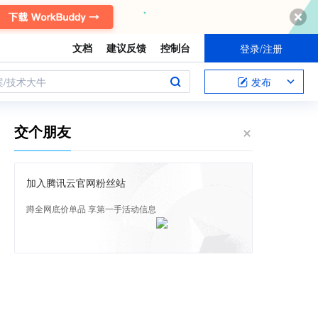
文档
建议反馈
控制台
登录/注册
案/技术大牛
发布
交个朋友
加入腾讯云官网粉丝站
蹲全网底价单品 享第一手活动信息