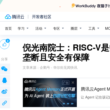
学习
活动
专区
圈层
工具
首页
M
0
倪光南院士：RISC-V
垄断且安全有保障
分享
文章来源：
企鹅号 - 华尔街见闻快讯
广告
腾讯云Agent 
让 Agent 记