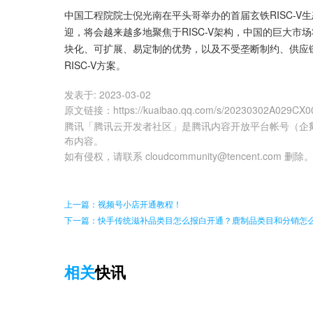
中国工程院院士倪光南在平头哥举办的首届玄铁RISC-V生
迎，将会越来越多地聚焦于RISC-V架构，中国的巨大市场将
块化、可扩展、易定制的优势，以及不受垄断制约、供应
RISC-V方案。
发表于:
2023-03-02
原文链接
：
https://kuaibao.qq.com/s/20230302A029CX0
腾讯「腾讯云开发者社区」是腾讯内容开放平台帐号（企
布内容。
如有侵权，请联系 cloudcommunity@tencent.com 删除
上一篇：视频号小店开通教程！
下一篇：快手传统滋补品类目怎么报白开通？鹿制品类目和分销怎
相关
快讯