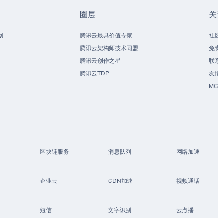
圈层
关
划
腾讯云最具价值专家
社
腾讯云架构师技术同盟
免
腾讯云创作之星
联
腾讯云TDP
友
M
区块链服务
消息队列
网络加速
企业云
CDN加速
视频通话
短信
文字识别
云点播