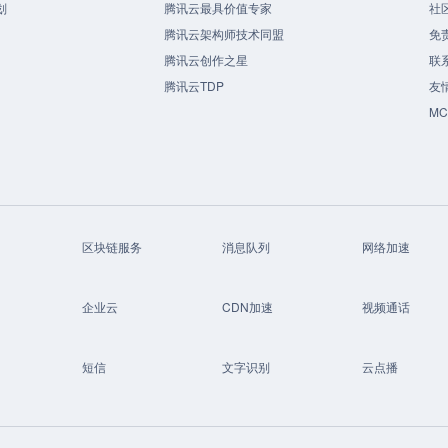
划
腾讯云最具价值专家
社
腾讯云架构师技术同盟
免
腾讯云创作之星
联
腾讯云TDP
友
M
区块链服务
消息队列
网络加速
企业云
CDN加速
视频通话
短信
文字识别
云点播