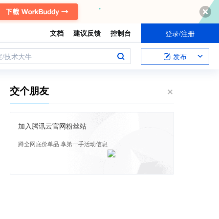
文档
建议反馈
控制台
登录/注册
案/技术大牛
发布
交个朋友
加入腾讯云官网粉丝站
蹲全网底价单品 享第一手活动信息