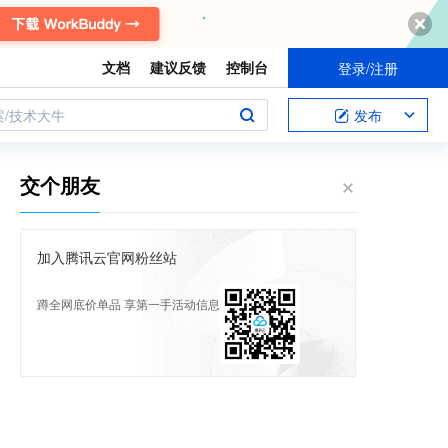
文档
建议反馈
控制台
登录/注册
案/技术大牛
发布
交个朋友
加入腾讯云官网粉丝站
蹲全网底价单品 享第一手活动信息