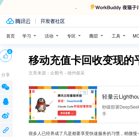
学习
活动
专区
圈层
工具
首页
M
0
移动充值卡回收变现的
文章来源：
企鹅号 - 雄州俊采
分享
广告
轻量云Lightho
秒级部署DeepSee
手
很多人已经养成了凡是都要享受快速服务的习惯，稍微慢