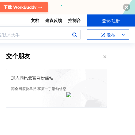
文档
建议反馈
控制台
登录/注册
案/技术大牛
发布
交个朋友
加入腾讯云官网粉丝站
蹲全网底价单品 享第一手活动信息