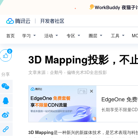
学习
活动
专区
圈层
工具
首页
M
0
3D Mapping投影，
文章来源：
企鹅号 - 偏锋光术3D全息投影
分享
广告
EdgeOne 
长期享受不限量CD
3D Mapping
是一种新兴的新媒体技术，是艺术表现与科