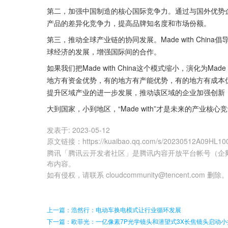
第二，加强中国制造的核心国际竞争力。通过与国外优势
产品的差异化竞争力，提高品牌知名度和市场份额。
第三，推动全球产业链的协同发展。Made with Ch
球经济的发展，增强国际间的合作。
如果我们把Made with China这个模式缩小，演化为Made w
地方有资金优势，有的地方有产能优势，有的地方有成本
提升区域产业的进一步发展，推动该区域的企业加强创新
大到国家，小到地区，“Made with”才是未来的产业核心
发表于:
2023-05-12
原文链接
：
https://kuaibao.qq.com/s/20230512A09HL10
腾讯「腾讯云开发者社区」是腾讯内容开放平台帐号（企
布内容。
如有侵权，请联系 cloudcommunity@tencent.com 删除
上一篇：浩然行：电动车换电模式让行业循环发展
下一篇：欧菲光：一亿像素7P光学镜头和潜望式3X长焦镜头启动小