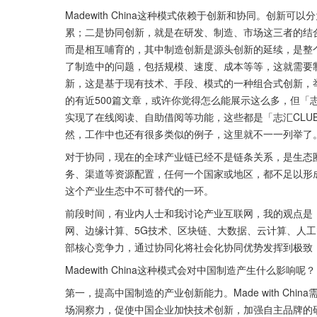
Madewith China这种模式依赖于创新和协同。创
累；二是协同创新，就是在研发、制造、市场这三者的结
而是相互哺育的，其中制造创新是源头创新的延续，是整
了制造中的问题，包括规模、速度、成本等等，这就需要
新，这是基于现有技术、手段、模式的一种组合式创新，举
的有近500篇文章，或许你觉得怎么能展示这么多，但「志
实现了在线阅读、自助借阅等功能，这些都是「志汇CLU
然，工作中也还有很多类似的例子，这里就不一一列举了
对于协同，现在的全球产业链已经不是链条关系，是生态
务、渠道等资源配置，任何一个国家或地区，都不足以形
这个产业生态中不可替代的一环。
前段时间，有业内人士和我讨论产业互联网，我的观点是
网、边缘计算、5G技术、区块链、大数据、云计算、人
部核心竞争力，通过协同化将社会化协同优势发挥到极致
Madewith China这种模式会对中国制造产生什么影响呢？
第一，提高中国制造的产业创新能力。Made with C
场洞察力，促使中国企业加快技术创新，加强自主品牌的