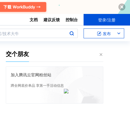
文档
建议反馈
控制台
登录/注册
案/技术大牛
发布
交个朋友
加入腾讯云官网粉丝站
蹲全网底价单品 享第一手活动信息