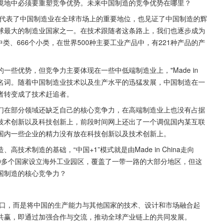
境地中必须要重塑竞争优势。未来中国制造的竞争优势在哪里？
标签，不仅代表了中国制造业在全球市场上的重要地位，也见证了中国制造的辉
球最大的制造业国家之一。在技术跟随者这条路上，我们也逐步成为
类、666个小类，在世界500种主要工业产品中，有221种产品的产
些优势，但竞争力主要体现在一些中低端制造业上，"Made in 
的代名词。随着中国制造业技术以及生产水平的迅猛发展，中国制造在一
者转变成了技术赶追者。
们在部分领域还缺乏自己的核心竞争力，在高端制造业上也没有占据
技术创新以及科技创新上，前段时间网上还出了一个调侃国内某互联
国内一些企业的精力没有放在科技创新以及技术创新上。
术制造的基础，“中国+1”模式就是由Made in China走向
渐在100多个国家设立海外工业园区，覆盖了一带一路的大部分地区，但这
国制造的核心竞争力？
制造和出口，而是将中国的生产能力与其他国家的技术、设计和市场融合起
共赢，即通过加强合作与交流，推动全球产业链上的共同发展。