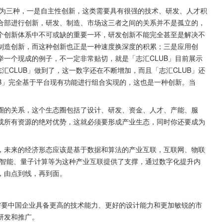
新可以分为三种，一是自主性创新，这类需要具有很强的技术、研发、人才积
合部进行创新，研发、制造、市场这三者之间的关系并不是孤立的，
个创新体系中不可或缺的重要一环，研发创新不能完全甚至是解决不
制造创新，而这种创新也正是一种速度换深度的积累；三是应用创
一个现成的例子，不一定非常贴切，就是「志汇CLUB」目前展示
汇CLUB」做到了，这一数字还在不断增加，而且「志汇CLUB」还
B」完全基于平台现有功能进行组合实现的，这也是一种创新。当
。
圈的关系，这个生态圈包括了设计、研发、资金、人才、产能、服
成所有资源的绝对优势，这就必须要形成产业生态，同时你还要成为
，未来的经济形态应该是基于数据和算法的产业互联，互联网、物联
工智能、量子计算等为这种产业互联提供了支撑，通过数字化提升内
，由点到线，再到面。
hina需要中国企业具备更高的技术能力、更好的设计能力和更加敏锐的市
研发和推广。