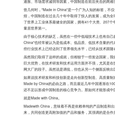
通胀、市场需求减弱等因素，中国制造在前后夹击的两难
曾几何时，"Made in China"是一个广为人知的
煌，中国制造在过去几十年中取得了惊人的发展，成为全
了世界上工业体系最健全的国家，拥有41个大类、207个中
量居世界第一。
由于核心技术的缺乏，虽然在一些中低端技术上也有自己的一
China"也经常被认为是低成本、低品质、低技术含量
些行业技术上已经达到了世界领先水平，已经从技术跟随
虽然我们取得了这样的成就，但相较于一些发达国家，我
巨大优势，在技术研发和技术运用方面并不强，尤其是在
网大厂的段子。虽然说是调侃，但也从另一个侧面反映出
如果说技术研发和科技创新是走向创新型制造、高质量制造、高技
Made by China的必由之路，而且最近几年中国逐
还不足以形成中国制造的核心竞争力。那如何才能形成中
就是Made with China。
Madewith China，意味着不再是依赖单纯的产品
来，共同创造更高附加值的产品和服务，其强调的是合作