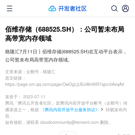
佰维存储（688525.SH）：公司暂未布局
高带宽内存领域
格隆汇7月11日丨佰维存储(688525.SH)在互动平台表示，
公司暂未布局高带宽内存领域。
文章来源：
企鹅号 - 格隆汇
原文链接：
https://page.om.qq.com/page/OwOgLjUEoWntKR7qjxn3AvqA0
发表于：
2023-07-11
腾讯「腾讯云开发者社区」是腾讯内容开放平台帐号（企鹅号）传
播渠道之一，根据
《腾讯内容开放平台服务协议》
转载发布内
容。
如有侵权，请联系 cloudcommunity@tencent.com 删除。