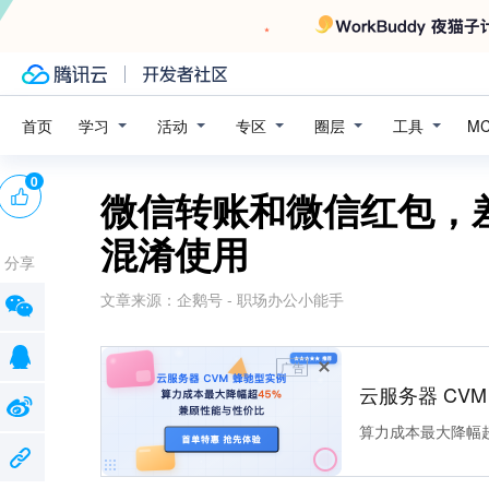
学习
活动
专区
圈层
工具
首页
M
0
微信转账和微信红包，
混淆使用
分享
文章来源：
企鹅号 - 职场办公小能手
广告
云服务器 CV
算力成本最大降幅超