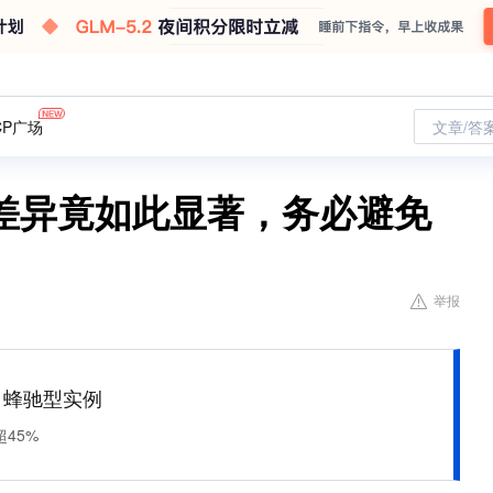
CP广场
文章/答
差异竟如此显著，务必避免
举报
M 蜂驰型实例
45%