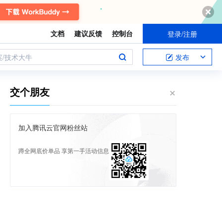
文档
建议反馈
控制台
登录/注册
案/技术大牛
发布
交个朋友
加入腾讯云官网粉丝站
蹲全网底价单品 享第一手活动信息