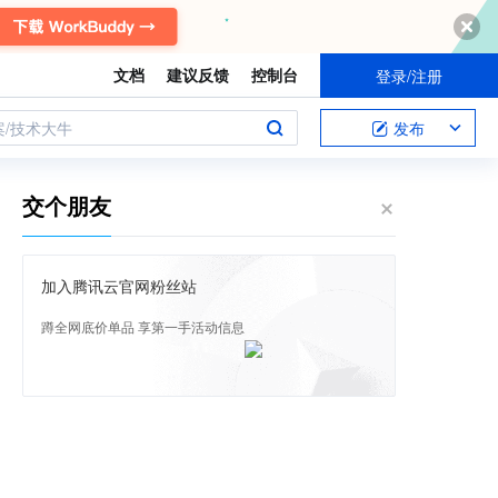
文档
建议反馈
控制台
登录/注册
案/技术大牛
发布
交个朋友
加入腾讯云官网粉丝站
蹲全网底价单品 享第一手活动信息