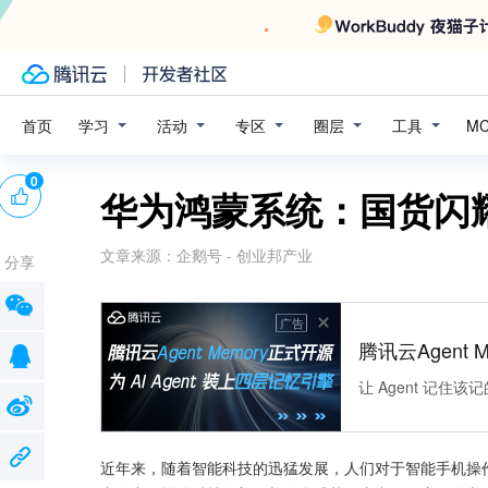
学习
活动
专区
圈层
工具
首页
M
0
华为鸿蒙系统：国货闪
文章来源：
企鹅号 - 创业邦产业
分享
广告
腾讯云Agent 
让 Agent 记
近年来，随着智能科技的迅猛发展，人们对于智能手机操