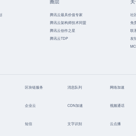
圈层
关
划
腾讯云最具价值专家
社
腾讯云架构师技术同盟
免
腾讯云创作之星
联
腾讯云TDP
友
M
区块链服务
消息队列
网络加速
企业云
CDN加速
视频通话
短信
文字识别
云点播