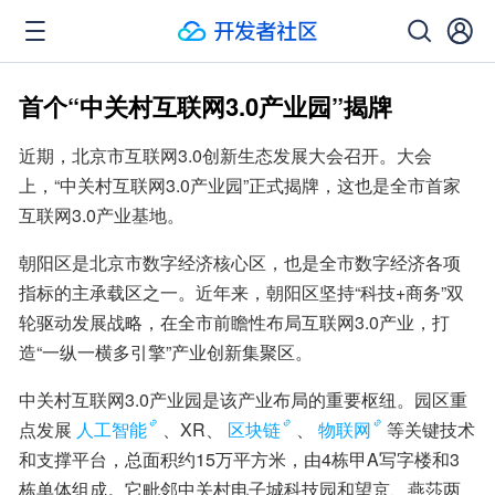
首个“中关村互联网3.0产业园”揭牌
近期，北京市互联网3.0创新生态发展大会召开。大会
上，“中关村互联网3.0产业园”正式揭牌，这也是全市首家
互联网3.0产业基地。
朝阳区是北京市数字经济核心区，也是全市数字经济各项
指标的主承载区之一。近年来，朝阳区坚持“科技+商务”双
轮驱动发展战略，在全市前瞻性布局互联网3.0产业，打
造“一纵一横多引擎”产业创新集聚区。
中关村互联网3.0产业园是该产业布局的重要枢纽。园区重
点发展
人工智能
、XR、
区块链
、
物联网
等关键技术
和支撑平台，总面积约15万平方米，由4栋甲A写字楼和3
栋单体组成。它毗邻中关村电子城科技园和望京、燕莎两