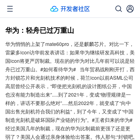
华为：轻舟已过万重山
华为悄悄的上架了mate60pro，还是麒麟芯片。对比一下，
雷蒙多icon访华前发表讲话：如果华为继续研发高科技，美
国icon将更严厉制裁。现在的的华为对比几年前可以说是轻
舟已过万重山。#如何看待华为#   当年贸易战刚刚开打，西
方封锁芯片和光刻机技术的时候，荷兰icon以前ASML公司
高层曾经公开表示，“即使把光刻机的设计图纸公开，中国
也没有能力制造出来”.....到了2021年，变成“物理规律是一
样的，讲话不要那么绝对”.....然后2022年，就变成了“向中
国出售光刻机符合我们的利益”，到了今年，又变成了“中国
制造光刻机是破坏国际产业链的行为”。#王者归来的华为#   
经过美国几年的制裁，现在的华为比制裁前更强了还是更
弱了？美国人会通过亲身体验给出答案。伟人那句:“封锁吧,